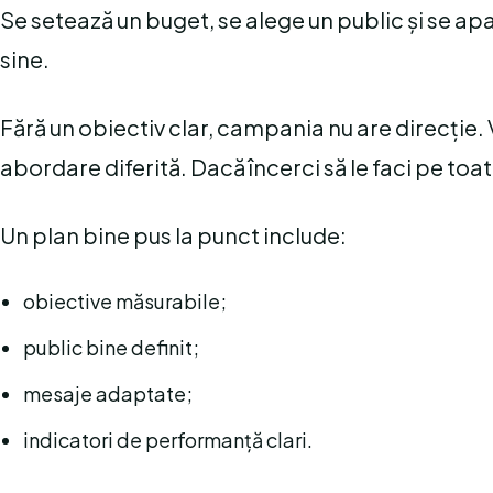
Se setează un buget, se alege un public și se apa
sine.
Fără un obiectiv clar, campania nu are direcție. 
abordare diferită. Dacă încerci să le faci pe toa
Un plan bine pus la punct include:
obiective măsurabile;
public bine definit;
mesaje adaptate;
indicatori de performanță clari.