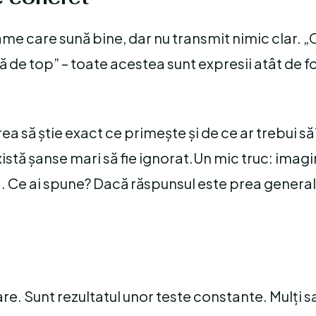
me care sună bine, dar nu transmit nimic clar. „
ă de top” – toate acestea sunt expresii atât de f
ea să știe exact ce primește și de ce ar trebui să 
istă șanse mari să fie ignorat.Un mic truc: imag
. Ce ai spune? Dacă răspunsul este prea general,
e. Sunt rezultatul unor teste constante. Mulți s