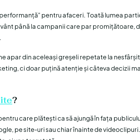
e performanță” pentru afaceri. Toată lumea parti
în vânt până la campanii care par promițătoare, 
.
e apar din aceleași greșeli repetate la nesfârși
keting, ci doar puțină atenție și câteva decizii m
ite
?
entru care plătești ca să ajungă în fața publiculu
gle, pe site-uri sau chiar înainte de videoclipuri.