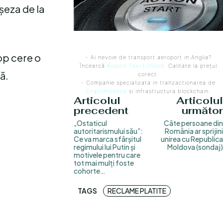
așeza de la
cop cere o
- Ai nevoie de transport aeroport in Anglia?
Încearcă
Airport Taxi London
. Calitate la prețul
ă.
corect.
- Companie specializata in tranzactionarea de
Criptomonede
si infrastructura blockchain.
Articolul
Articolul
precedent
următor
„Ostaticul
Câte persoane din
autoritarismului său”:
România ar sprijini
Ce va marca sfârșitul
unirea cu Republica
regimului lui Putin și
Moldova (sondaj)
motivele pentru care
tot mai mulți foste
cohorte…
TAGS
RECLAME PLATITE