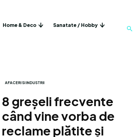
Home & Deco
Sanatate / Hobby
AFACERI SI INDUSTRII
8 greșeli frecvente
când vine vorba de
reclame plătite și