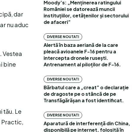
Moody’s: „Menținerea ratingului
României se datorează muncii
cipă, dar
instituțiilor, cetățenilor și sectorului
de afaceri”
dar nu aduc
DIVERSE NOUTATI
Alertă în baza aeriană de la care
pleacă avioanele F-16 pentru a
t. Vestea
intercepta dronele rusești.
ai bine
Antrenament al piloților de F-16.
DIVERSE NOUTATI
Bărbatul care a „creat” o declarație
de dragoste pe o stâncă de pe
Transfăgărășan a fost identificat.
i tău. Le
DIVERSE NOUTATI
 Practic,
Aparatură de interferență din China,
disponibilă pe internet, folosită în