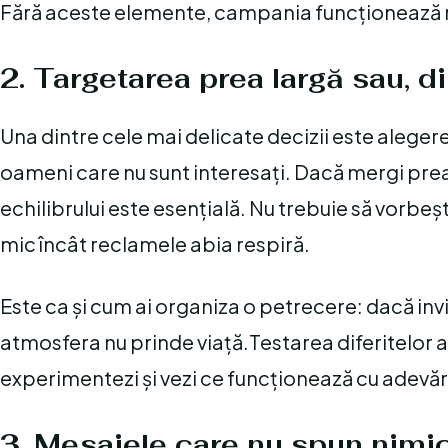
Fără aceste elemente, campania funcționează m
2. Targetarea prea largă sau, d
Una dintre cele mai delicate decizii este aleger
oameni care nu sunt interesați. Dacă mergi prea r
echilibrului este esențială. Nu trebuie să vorbeșt
mic încât reclamele abia respiră.
Este ca și cum ai organiza o petrecere: dacă invi
atmosfera nu prinde viață.Testarea diferitelor au
experimentezi și vezi ce funcționează cu adevăr
3. Mesajele care nu spun nimi