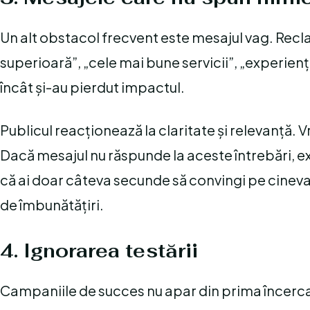
Un alt obstacol frecvent este mesajul vag. Recla
superioară”, „cele mai bune servicii”, „experienț
încât și-au pierdut impactul.
Publicul reacționează la claritate și relevanță. Vr
Dacă mesajul nu răspunde la aceste întrebări, ex
că ai doar câteva secunde să convingi pe cineva
de îmbunătățiri.
4. Ignorarea testării
Campaniile de succes nu apar din prima încercar