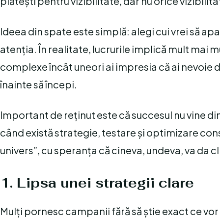
plătești pentru vizibilitate, dar nu orice vizibilit
Ideea din spate este simplă: alegi cui vrei să apa
atenția. În realitate, lucrurile implică mult mai 
complexe încât uneori ai impresia că ai nevoie 
înainte să începi.
Important de reținut este că succesul nu vine di
când există strategie, testare și optimizare cons
univers”, cu speranța că cineva, undeva, va da cl
1. Lipsa unei strategii clare
Mulți pornesc campanii fără să știe exact ce vor