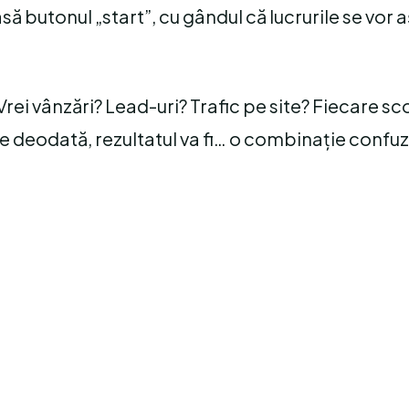
să butonul „start”, cu gândul că lucrurile se vor 
Vrei vânzări? Lead-uri? Trafic pe site? Fiecare s
te deodată, rezultatul va fi… o combinație confuz