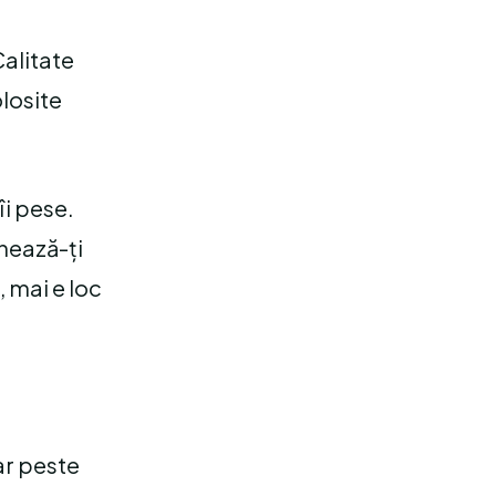
Calitate
olosite
îi pese.
inează-ți
 mai e loc
ar peste