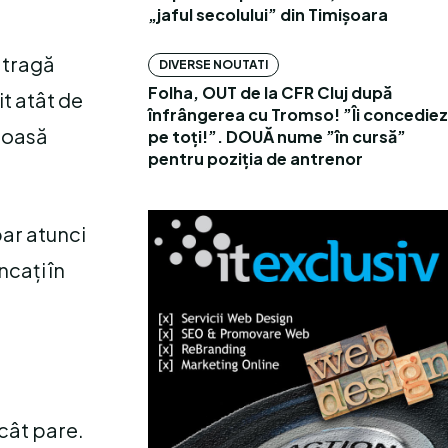
„jaful secolului” din Timișoara
 atragă
DIVERSE NOUTATI
Folha, OUT de la CFR Cluj după
it atât de
înfrângerea cu Tromso! ”Îi concediez
rioasă
pe toți!”. DOUĂ nume ”în cursă”
pentru poziția de antrenor
par atunci
ncați în
ecât pare.