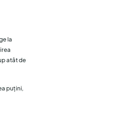
ge la
sirea
rup atât de
a puțini,