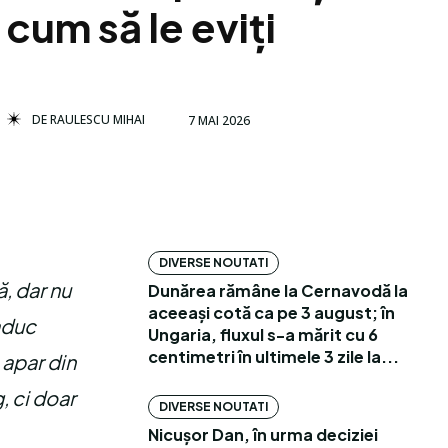
cum să le eviți
DE
RAULESCU MIHAI
7 MAI 2026
DIVERSE NOUTATI
ă, dar nu
Dunărea rămâne la Cernavodă la
aceeași cotă ca pe 3 august; în
aduc
Ungaria, fluxul s-a mărit cu 6
centimetri în ultimele 3 zile la...
 apar din
, ci doar
DIVERSE NOUTATI
Nicușor Dan, în urma deciziei