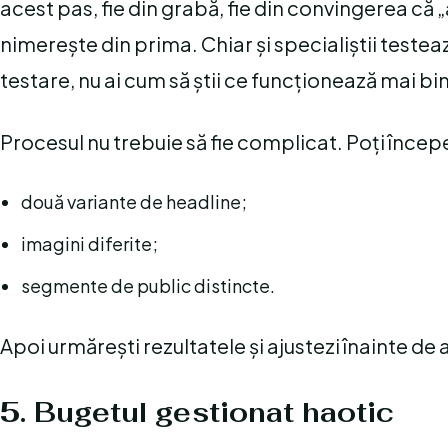
acest pas, fie din grabă, fie din convingerea că
nimerește din prima. Chiar și specialiștii testea
testare, nu ai cum să știi ce funcționează mai bi
Procesul nu trebuie să fie complicat. Poți încep
două variante de headline;
imagini diferite;
segmente de public distincte.
Apoi urmărești rezultatele și ajustezi înainte de 
5. Bugetul gestionat haotic