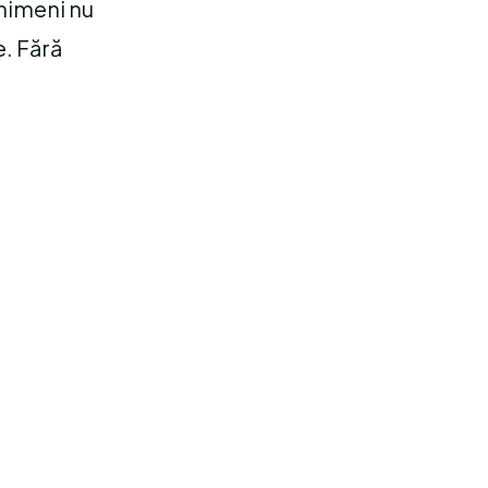
 nimeni nu
e. Fără