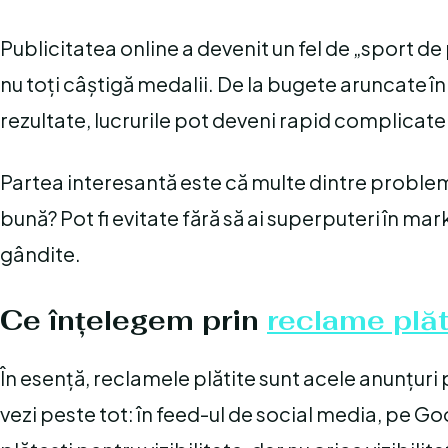
Publicitatea online a devenit un fel de „sport d
nu toți câștigă medalii. De la bugete aruncate 
rezultate, lucrurile pot deveni rapid complicate
Partea interesantă este că multe dintre problem
bună? Pot fi evitate fără să ai superputeri în mar
gândite.
Ce înțelegem prin
reclame plăt
În esență, reclamele plătite sunt acele anunțuri p
vezi peste tot: în feed-ul de social media, pe Goo