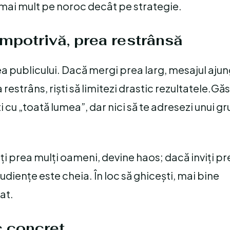
ai mult pe noroc decât pe strategie.
impotrivă, prea restrânsă
ea publicului. Dacă mergi prea larg, mesajul ajun
estrâns, riști să limitezi drastic rezultatele.Gă
i cu „toată lumea”, dar nici să te adresezi unui g
ți prea mulți oameni, devine haos; dacă inviți pre
diențe este cheia. În loc să ghicești, mai bine
at.
c concret