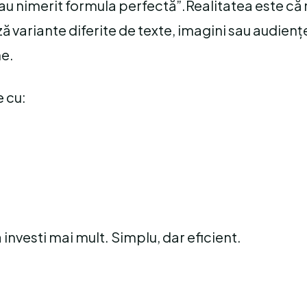
 „au nimerit formula perfectă”.Realitatea este că
ză variante diferite de texte, imagini sau audienț
ne.
e cu:
a investi mai mult. Simplu, dar eficient.