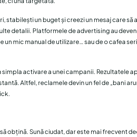
ate, ci una targetată.
ri, stabilești un buget și creezi un mesaj care să
multe detalii. Platformele de advertising au deven
de un mic manual de utilizare… sau de o cafea se
n simpla activare a unei campanii. Rezultatele a
tantă. Altfel, reclamele devin un fel de „bani aru
ick.
 să obțină. Sună ciudat, dar este mai frecvent d