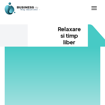
Relaxare
si timp
liber
Acest blog este dedicat celor care caută idei de
relaxare si timp liber. Descoperă activități, destinații și
hobby-uri care îți aduc echilibru. Relaxare și timp liber
înseamnă evadare din rutina zilnică și momente de
răsfăț. Îți oferim sfaturi pentru destinații de weekend,
spa-uri, lecturi captivante și experiențe inedite. Fie că
preferi natura, arta sau sportul, vei găsi inspirație
pentru momente de calitate. Relaxare si timp liber
sunt esențiale pentru o viață armonioasă și