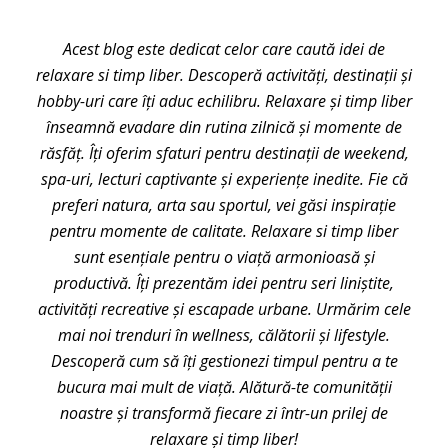
Acest blog este dedicat celor care caută idei de
relaxare si timp liber. Descoperă activități, destinații și
hobby-uri care îți aduc echilibru. Relaxare și timp liber
înseamnă evadare din rutina zilnică și momente de
răsfăț. Îți oferim sfaturi pentru destinații de weekend,
spa-uri, lecturi captivante și experiențe inedite. Fie că
preferi natura, arta sau sportul, vei găsi inspirație
pentru momente de calitate. Relaxare si timp liber
sunt esențiale pentru o viață armonioasă și
productivă. Îți prezentăm idei pentru seri liniștite,
activități recreative și escapade urbane. Urmărim cele
mai noi trenduri în wellness, călătorii și lifestyle.
Descoperă cum să îți gestionezi timpul pentru a te
bucura mai mult de viață. Alătură-te comunității
noastre și transformă fiecare zi într-un prilej de
relaxare și timp liber!