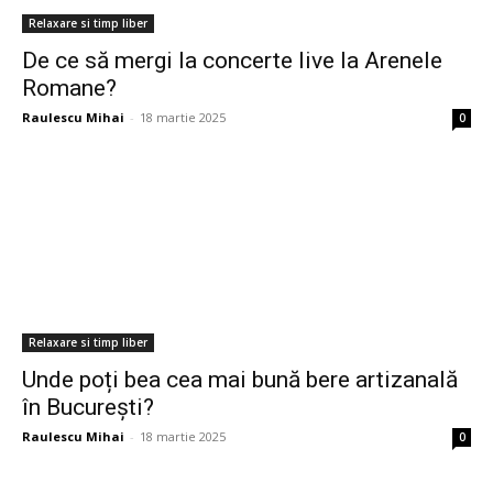
Relaxare si timp liber
De ce să mergi la concerte live la Arenele
Romane?
Raulescu Mihai
-
18 martie 2025
0
Relaxare si timp liber
Unde poți bea cea mai bună bere artizanală
în București?
Raulescu Mihai
-
18 martie 2025
0