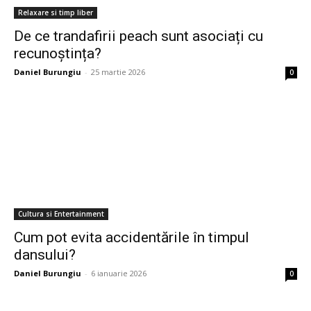
Relaxare si timp liber
De ce trandafirii peach sunt asociați cu
recunoștința?
Daniel Burungiu
-
25 martie 2026
0
Cultura si Entertainment
Cum pot evita accidentările în timpul
dansului?
Daniel Burungiu
-
6 ianuarie 2026
0