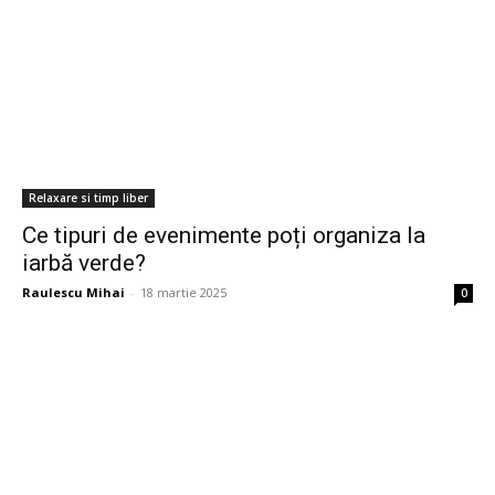
Relaxare si timp liber
Ce tipuri de evenimente poți organiza la
iarbă verde?
Raulescu Mihai
-
18 martie 2025
0