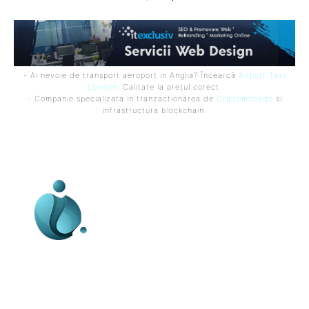
- Ai nevoie de transport aeroport in Anglia? Încearcă
Airport Taxi
London
. Calitate la prețul corect.
- Companie specializata in tranzactionarea de
Criptomonede
si
infrastructura blockchain.