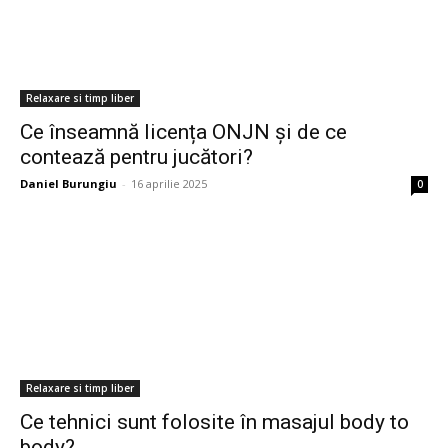
Relaxare si timp liber
Ce înseamnă licența ONJN și de ce
contează pentru jucători?
Daniel Burungiu
-
16 aprilie 2025
0
Relaxare si timp liber
Ce tehnici sunt folosite în masajul body to
body?