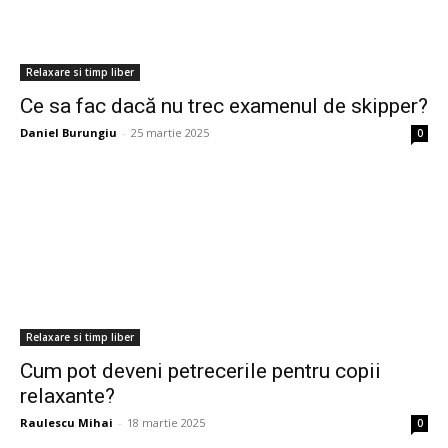
Relaxare si timp liber
Ce sa fac dacă nu trec examenul de skipper?
Daniel Burungiu
-
25 martie 2025
0
Relaxare si timp liber
Cum pot deveni petrecerile pentru copii
relaxante?
Raulescu Mihai
-
18 martie 2025
0