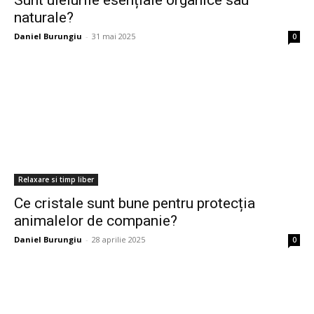
Sunt uleiurile esențiale organice sau
naturale?
Daniel Burungiu
-
31 mai 2025
0
Relaxare si timp liber
Ce cristale sunt bune pentru protecția
animalelor de companie?
Daniel Burungiu
-
28 aprilie 2025
0