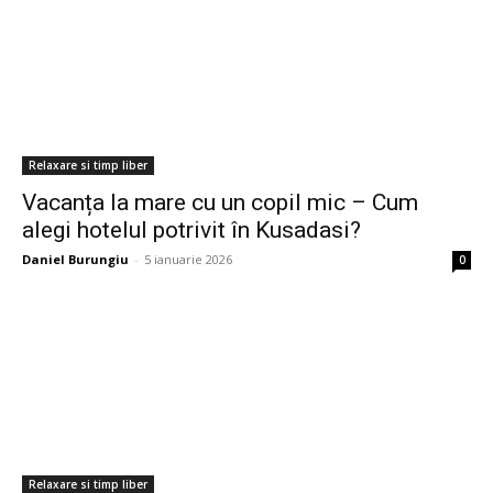
Relaxare si timp liber
Vacanța la mare cu un copil mic – Cum
alegi hotelul potrivit în Kusadasi?
Daniel Burungiu
-
5 ianuarie 2026
0
Relaxare si timp liber