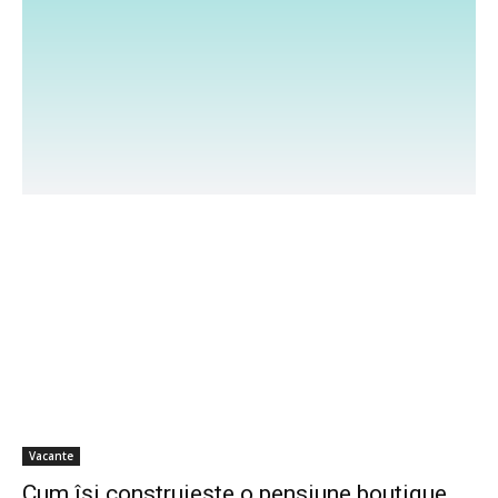
sfaturi pentru bagaj și idei pentru călătorii sigure.
Urmărim trendurile din turism și cele mai bune oferte
pentru escapade de vis. Alătură-te comunității noastre
și transformă fiecare călătorie într-o experiență unică.
Descoperă lumea prin vacante de neuitat!
Vacante
Cum își construiește o pensiune boutique