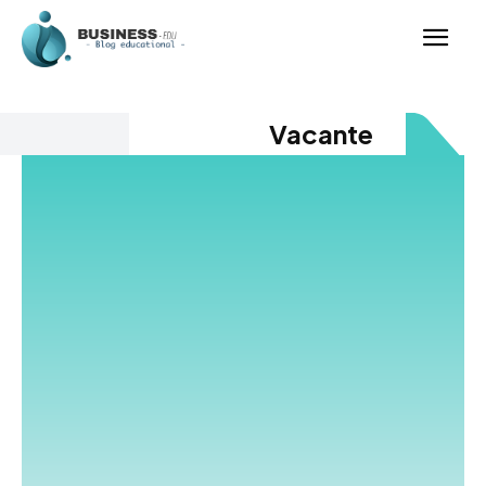
Vacante
Acest blog este dedicat iubitorilor de vacante, oferind
inspirație, sfaturi și destinații de vis pentru orice
călător. Descoperă locuri exotice, escapade urbane și
aventuri inedite. Vacanțele sunt momente de relaxare
și explorare, iar noi te ajutăm să le planifici perfect. Îți
prezentăm ghiduri de călătorie, recomandări de
cazare și experiențe locale autentice. Fie că preferi
plajele tropicale, munții spectaculoși sau orașele pline
de istorie, avem sugestii pentru tine. Vacanțele bine
organizate îți aduc amintiri de neuitat și experiențe
memorabile. Oferim trucuri pentru economisire,