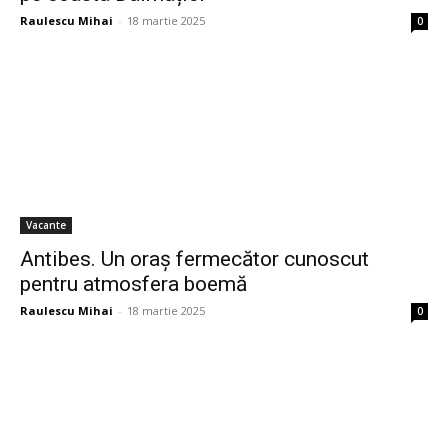
Raulescu Mihai
-
18 martie 2025
0
Vacante
Antibes. Un oraș fermecător cunoscut
pentru atmosfera boemă
Raulescu Mihai
-
18 martie 2025
0