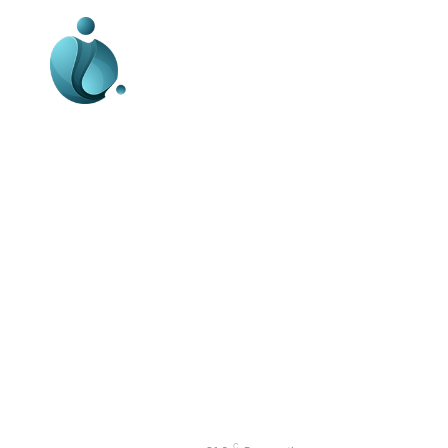
Business-edu.ro un site de știri / blog de
noutăți, dedicat diseminării de informații
și actualități. Acesta oferă articole,
reportaje și analize pe teme diverse, de
la evenimente curente la subiecte
specifice de interes. Este un spațiu
digital pentru informare și educație.
Contactati-ne oricand la adresa:
contact@business-edu.ro
C