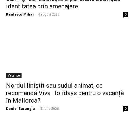
identitatea prin amenajare
Raulescu Mihai
-
4 august 2026
0
Vacante
Nordul liniștit sau sudul animat, ce
recomandă Viva Holidays pentru o vacanță
în Mallorca?
Daniel Burungiu
-
13 iulie 2026
0