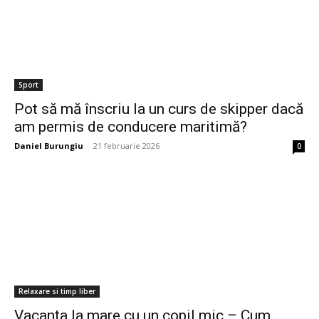
Sport
Pot să mă înscriu la un curs de skipper dacă
am permis de conducere maritimă?
Daniel Burungiu
-
21 februarie 2026
0
Relaxare si timp liber
Vacanța la mare cu un copil mic – Cum