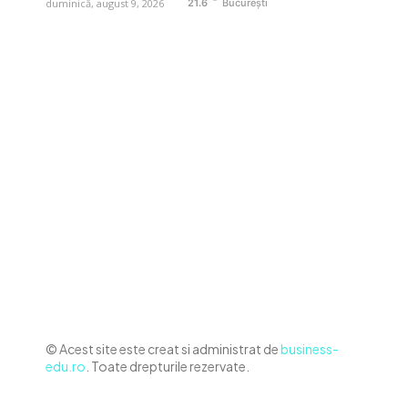
duminică, august 9, 2026
21.6
București
Contact www.business-edu.ro
Politica de cookies (GDPR)
Politică de confidențialitate
Diverse Noutati
Afaceri si Industrii
Sanatate / Hobby
Auto
Relaxare si timp liber
Home & Deco
© Acest site este creat si administrat de
business-
edu.ro
. Toate drepturile rezervate.