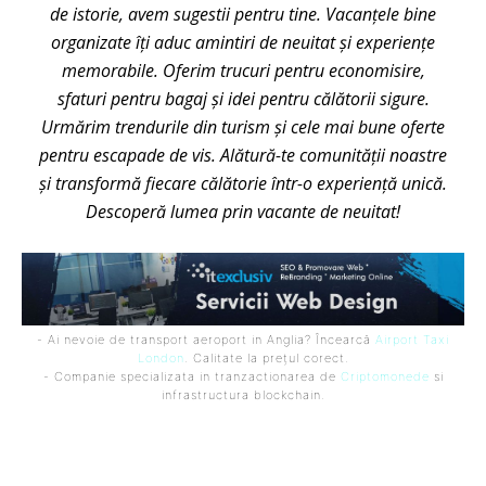
de istorie, avem sugestii pentru tine. Vacanțele bine
organizate îți aduc amintiri de neuitat și experiențe
memorabile. Oferim trucuri pentru economisire,
sfaturi pentru bagaj și idei pentru călătorii sigure.
Urmărim trendurile din turism și cele mai bune oferte
pentru escapade de vis. Alătură-te comunității noastre
și transformă fiecare călătorie într-o experiență unică.
Descoperă lumea prin vacante de neuitat!
- Ai nevoie de transport aeroport in Anglia? Încearcă
Airport Taxi
London
. Calitate la prețul corect.
- Companie specializata in tranzactionarea de
Criptomonede
si
infrastructura blockchain.