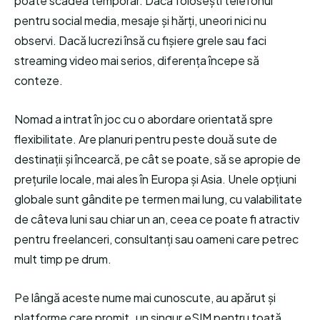
poate scădea temporar. Dacă folosești telefonul
pentru social media, mesaje și hărți, uneori nici nu
observi. Dacă lucrezi însă cu fișiere grele sau faci
streaming video mai serios, diferența începe să
conteze.
Nomad a intrat în joc cu o abordare orientată spre
flexibilitate. Are planuri pentru peste două sute de
destinații și încearcă, pe cât se poate, să se apropie de
prețurile locale, mai ales în Europa și Asia. Unele opțiuni
globale sunt gândite pe termen mai lung, cu valabilitate
de câteva luni sau chiar un an, ceea ce poate fi atractiv
pentru freelanceri, consultanți sau oameni care petrec
mult timp pe drum.
Pe lângă aceste nume mai cunoscute, au apărut și
platforme care promit „un singur eSIM pentru toată