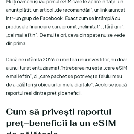
Mulți oameni își iau primul eSIM care le apare în față: un
anunț plătit, un articol „de recomandări”, un link aruncat
într-un grup de Facebook. Exact cum se întâmplă cu
produsele financiare care promit „nelimitat”, „fără griji”,
„cel mai ieftin”. De multe ori, ceva din spate nu se vede
din prima.
Dacă ne uităm la 2026 cu mintea unui investitor, nu doar
a unui turist entuziasmat, întrebarea nu este „care eSIM
e mai ieftin”, ci „care pachet se potrivește felului meu
de a călători și obiceiurilor mele digitale”. Acolo se joacă
raportul real dintre preț și beneficii.
Cum să privești raportul
preț–beneficii la un eSIM