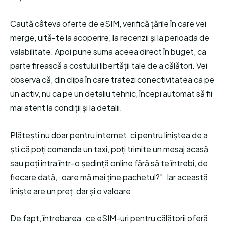
Caută câteva oferte de eSIM, verifică țările în care vei
merge, uită-te la acoperire, la recenzii și la perioada de
valabilitate. Apoi pune suma aceea direct în buget, ca
parte firească a costului libertății tale de a călători. Vei
observa că, din clipa în care tratezi conectivitatea ca pe
un activ, nu ca pe un detaliu tehnic, începi automat să fii
mai atent la condiții și la detalii.
Plătești nu doar pentru internet, ci pentru liniștea de a
ști că poți comanda un taxi, poți trimite un mesaj acasă
sau poți intra într-o ședință online fără să te întrebi, de
fiecare dată, „oare mă mai ține pachetul?”. Iar această
liniște are un preț, dar și o valoare.
De fapt, întrebarea „ce eSIM-uri pentru călătorii oferă