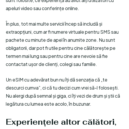
sunt folosite, ce experiență au avut alți utilizatori cu
apeluri video sau conferințe online.
În plus, tot mai multe servicii încep să includă și
extraopțiuni, cum ar fi numere virtuale pentru SMS sau
pachete cu minute de apel în anumite zone. Nu sunt
obligatorii, dar pot fi utile pentru cine călătorește pe
termen mai lung sau pentru cine are nevoie să fie
contactat ușor de clienți, colegi sau familie.
Un eSIM cu adevărat bun nu îți dă senzația că „te
descurci cumva”, ci că tu decizi cum vrei să-l folosești.
Nu alergi după semnal și giga, ci îți vezi de drum și știi că
legătura cu lumea este acolo, în buzunar.
Experiențele altor călători,