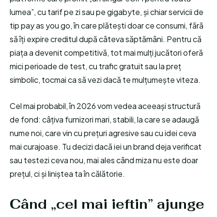
lumea”, cu tarif pe zi sau pe gigabyte, și chiar servicii de
tip pay as you go, în care plătești doar ce consumi, fără
să îți expire creditul după câteva săptămâni. Pentru că
piața a devenit competitivă, tot mai mulți jucători oferă
mici perioade de test, cu trafic gratuit sau la preț
simbolic, tocmai ca să vezi dacă te mulțumește viteza.
Cel mai probabil, în 2026 vom vedea aceeași structură
de fond: câțiva furnizori mari, stabili, la care se adaugă
nume noi, care vin cu prețuri agresive sau cu idei ceva
mai curajoase. Tu decizi dacă iei un brand deja verificat
sau testezi ceva nou, mai ales când miza nu este doar
prețul, ci și liniștea ta în călătorie.
Când „cel mai ieftin” ajunge