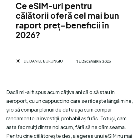
Ce eSIM-uri pentru
călătorii oferă cel mai bun
raport preț–beneficii în
2026?
DE
DANIEL BURUNGIU
12 DECEMBRIE 2025
Dacă mi-ai fi spus acum câțiva ani că o să stau în
aeroport, cu un cappuccino care se răcește lângă mine,
și o să compar planuri de date așa cum compar
randamente la investiții, probabil aș fi râs. Totuși, cam
asta fac mulți dintre noi acum, fără să ne dăm seama.
Pentru cine călătorește des, alegerea unui eSIM nu mai