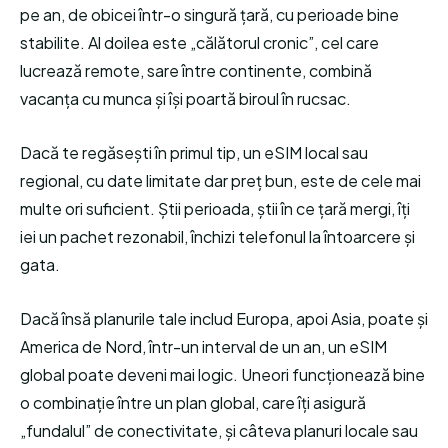
pe an, de obicei într-o singură țară, cu perioade bine
stabilite. Al doilea este „călătorul cronic”, cel care
lucrează remote, sare între continente, combină
vacanța cu munca și își poartă biroul în rucsac.
Dacă te regăsești în primul tip, un eSIM local sau
regional, cu date limitate dar preț bun, este de cele mai
multe ori suficient. Știi perioada, știi în ce țară mergi, îți
iei un pachet rezonabil, închizi telefonul la întoarcere și
gata.
Dacă însă planurile tale includ Europa, apoi Asia, poate și
America de Nord, într-un interval de un an, un eSIM
global poate deveni mai logic. Uneori funcționează bine
o combinație între un plan global, care îți asigură
„fundalul” de conectivitate, și câteva planuri locale sau