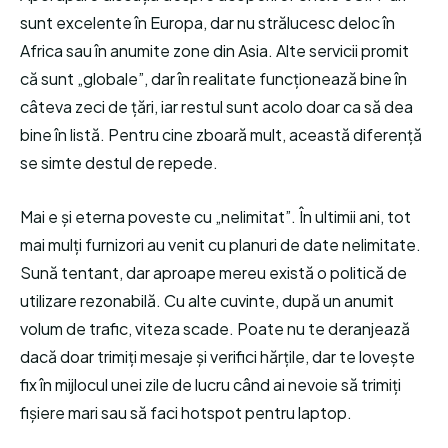
sunt excelente în Europa, dar nu strălucesc deloc în
Africa sau în anumite zone din Asia. Alte servicii promit
că sunt „globale”, dar în realitate funcționează bine în
câteva zeci de țări, iar restul sunt acolo doar ca să dea
bine în listă. Pentru cine zboară mult, această diferență
se simte destul de repede.
Mai e și eterna poveste cu „nelimitat”. În ultimii ani, tot
mai mulți furnizori au venit cu planuri de date nelimitate.
Sună tentant, dar aproape mereu există o politică de
utilizare rezonabilă. Cu alte cuvinte, după un anumit
volum de trafic, viteza scade. Poate nu te deranjează
dacă doar trimiți mesaje și verifici hărțile, dar te lovește
fix în mijlocul unei zile de lucru când ai nevoie să trimiți
fișiere mari sau să faci hotspot pentru laptop.