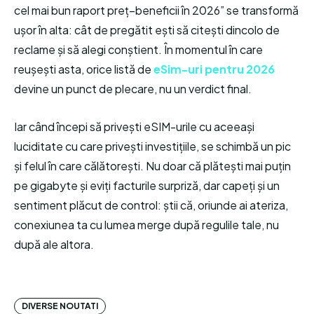
cel mai bun raport preț–beneficii în 2026” se transformă
ușor în alta: cât de pregătit ești să citești dincolo de
reclame și să alegi conștient. În momentul în care
reușești asta, orice listă de
eSim-uri pentru 2026
devine un punct de plecare, nu un verdict final.
Iar când începi să privești eSIM-urile cu aceeași
luciditate cu care privești investițiile, se schimbă un pic
și felul în care călătorești. Nu doar că plătești mai puțin
pe gigabyte și eviți facturile surpriză, dar capeți și un
sentiment plăcut de control: știi că, oriunde ai ateriza,
conexiunea ta cu lumea merge după regulile tale, nu
după ale altora.
DIVERSE NOUTATI