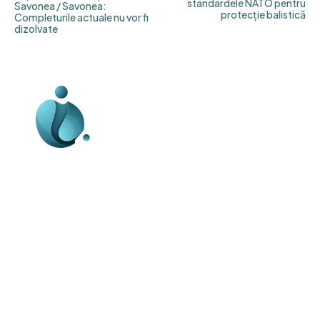
standardele NATO pentru
Savonea / Savonea:
protecție balistică
Completurile actuale nu vor fi
dizolvate
Business-edu.ro un site de știri / blog de
noutăți, dedicat diseminării de informații
și actualități. Acesta oferă articole,
reportaje și analize pe teme diverse, de
la evenimente curente la subiecte
specifice de interes. Este un spațiu