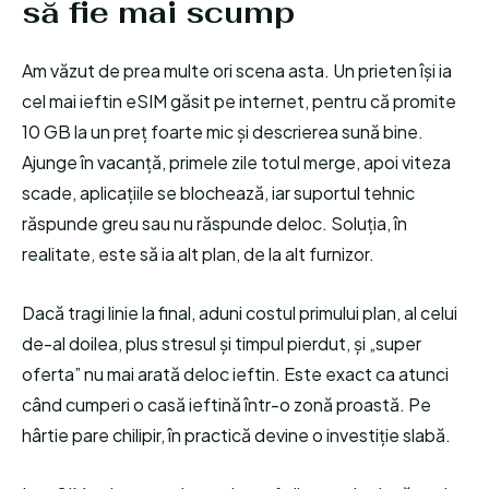
să fie mai scump
Am văzut de prea multe ori scena asta. Un prieten își ia
cel mai ieftin eSIM găsit pe internet, pentru că promite
10 GB la un preț foarte mic și descrierea sună bine.
Ajunge în vacanță, primele zile totul merge, apoi viteza
scade, aplicațiile se blochează, iar suportul tehnic
răspunde greu sau nu răspunde deloc. Soluția, în
realitate, este să ia alt plan, de la alt furnizor.
Dacă tragi linie la final, aduni costul primului plan, al celui
de-al doilea, plus stresul și timpul pierdut, și „super
oferta” nu mai arată deloc ieftin. Este exact ca atunci
când cumperi o casă ieftină într-o zonă proastă. Pe
hârtie pare chilipir, în practică devine o investiție slabă.