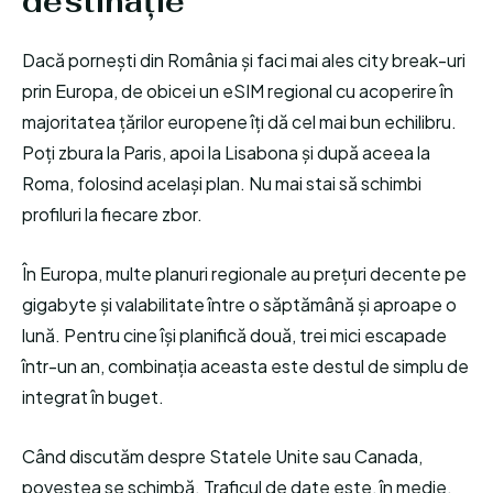
destinație
Dacă pornești din România și faci mai ales city break-uri
prin Europa, de obicei un eSIM regional cu acoperire în
majoritatea țărilor europene îți dă cel mai bun echilibru.
Poți zbura la Paris, apoi la Lisabona și după aceea la
Roma, folosind același plan. Nu mai stai să schimbi
profiluri la fiecare zbor.
În Europa, multe planuri regionale au prețuri decente pe
gigabyte și valabilitate între o săptămână și aproape o
lună. Pentru cine își planifică două, trei mici escapade
într-un an, combinația aceasta este destul de simplu de
integrat în buget.
Când discutăm despre Statele Unite sau Canada,
povestea se schimbă. Traficul de date este, în medie,