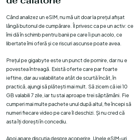
de călătorie
Când analizez un eSIM, nu mă uit doar la prețul afișat
lângă butonul de cumpărare. Îl privesc ca pe un activ: ce
îmi dă în schimb pentru banii pe care îi pun acolo, ce
libertate îmi oferă și ce riscuri ascunse poate avea.
Prețul pe gigabyte este un punct de pornire, dar nu e
povestea întreagă. Există oferte care par foarte
ieftine, dar au valabilitate atât de scurtă încât, în
practică, ajungi să plătești mai mult. Să zicem că iei 10
GB valabili 7 zile, iar tu stai aproape trei săptămâni. Fie
cumperi mai multe pachete unul după altul, fie începi să
numeri fiecare video pe care îl deschizi. Și nu cred că
asta îți dorești în concediu.
Apoi apare discuția despre acoperire. Unele eSIM-uri