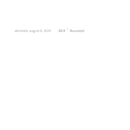
digital pentru informare și educație.
Contactati-ne oricand la adresa:
contact@business-edu.ro
C
sâmbătă, august 8, 2026
30.5
București
Contact www.business-edu.ro
Politica de cookies (GDPR)
Politică de confidențialitate
Diverse Noutati
Afaceri si Industrii
Sanatate / Hobby
Auto
Relaxare si timp liber
Home & Deco