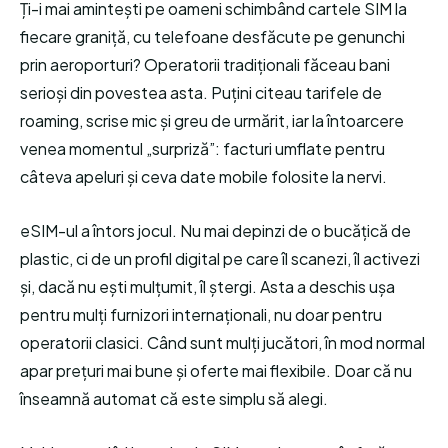
Ți-i mai amintești pe oameni schimbând cartele SIM la
fiecare graniță, cu telefoane desfăcute pe genunchi
prin aeroporturi? Operatorii tradiționali făceau bani
serioși din povestea asta. Puțini citeau tarifele de
roaming, scrise mic și greu de urmărit, iar la întoarcere
venea momentul „surpriză”: facturi umflate pentru
câteva apeluri și ceva date mobile folosite la nervi.
eSIM-ul a întors jocul. Nu mai depinzi de o bucățică de
plastic, ci de un profil digital pe care îl scanezi, îl activezi
și, dacă nu ești mulțumit, îl ștergi. Asta a deschis ușa
pentru mulți furnizori internaționali, nu doar pentru
operatorii clasici. Când sunt mulți jucători, în mod normal
apar prețuri mai bune și oferte mai flexibile. Doar că nu
înseamnă automat că este simplu să alegi.