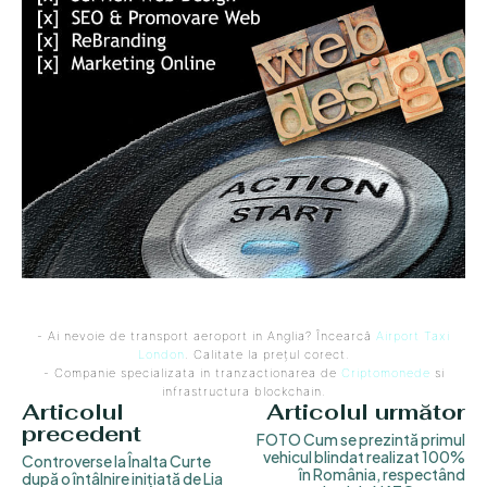
- Ai nevoie de transport aeroport in Anglia? Încearcă
Airport Taxi
London
. Calitate la prețul corect.
- Companie specializata in tranzactionarea de
Criptomonede
si
infrastructura blockchain.
Articolul
Articolul următor
precedent
FOTO Cum se prezintă primul
vehicul blindat realizat 100%
Controverse la Înalta Curte
în România, respectând
după o întâlnire inițiată de Lia