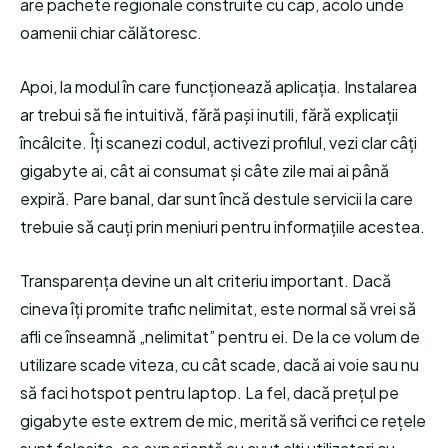
are pachete regionale construite cu cap, acolo unde
oamenii chiar călătoresc.
Apoi, la modul în care funcționează aplicația. Instalarea
ar trebui să fie intuitivă, fără pași inutili, fără explicații
încâlcite. Îți scanezi codul, activezi profilul, vezi clar câți
gigabyte ai, cât ai consumat și câte zile mai ai până
expiră. Pare banal, dar sunt încă destule servicii la care
trebuie să cauți prin meniuri pentru informațiile acestea.
Transparența devine un alt criteriu important. Dacă
cineva îți promite trafic nelimitat, este normal să vrei să
afli ce înseamnă „nelimitat” pentru ei. De la ce volum de
utilizare scade viteza, cu cât scade, dacă ai voie sau nu
să faci hotspot pentru laptop. La fel, dacă prețul pe
gigabyte este extrem de mic, merită să verifici ce rețele