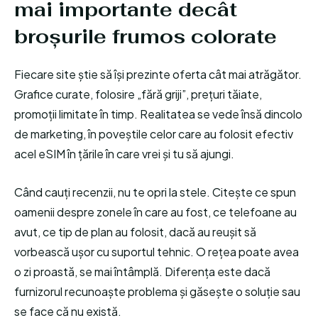
mai importante decât
broșurile frumos colorate
Fiecare site știe să își prezinte oferta cât mai atrăgător.
Grafice curate, folosire „fără griji”, prețuri tăiate,
promoții limitate în timp. Realitatea se vede însă dincolo
de marketing, în poveștile celor care au folosit efectiv
acel eSIM în țările în care vrei și tu să ajungi.
Când cauți recenzii, nu te opri la stele. Citește ce spun
oamenii despre zonele în care au fost, ce telefoane au
avut, ce tip de plan au folosit, dacă au reușit să
vorbească ușor cu suportul tehnic. O rețea poate avea
o zi proastă, se mai întâmplă. Diferența este dacă
furnizorul recunoaște problema și găsește o soluție sau
se face că nu există.