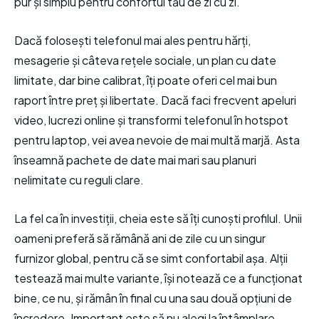
pur și simplu pentru confortul tău de zi cu zi.
Dacă folosești telefonul mai ales pentru hărți,
mesagerie și câteva rețele sociale, un plan cu date
limitate, dar bine calibrat, îți poate oferi cel mai bun
raport între preț și libertate. Dacă faci frecvent apeluri
video, lucrezi online și transformi telefonul în hotspot
pentru laptop, vei avea nevoie de mai multă marjă. Asta
înseamnă pachete de date mai mari sau planuri
nelimitate cu reguli clare.
La fel ca în investiții, cheia este să îți cunoști profilul. Unii
oameni preferă să rămână ani de zile cu un singur
furnizor global, pentru că se simt confortabil așa. Alții
testează mai multe variante, își notează ce a funcționat
bine, ce nu, și rămân în final cu una sau două opțiuni de
încredere. Important este să nu alegi la întâmplare.