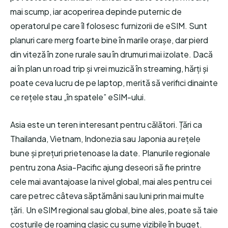
mai scump, iar acoperirea depinde puternic de
operatorul pe care îl folosesc furnizorii de eSIM. Sunt
planuri care merg foarte bine în marile orașe, dar pierd
din viteză în zone rurale sau în drumuri mai izolate. Dacă
ai în plan un road trip și vrei muzică în streaming, hărți și
poate ceva lucru de pe laptop, merită să verifici dinainte
ce rețele stau „în spatele” eSIM-ului.
Asia este un teren interesant pentru călători. Țări ca
Thailanda, Vietnam, Indonezia sau Japonia au rețele
bune și prețuri prietenoase la date. Planurile regionale
pentru zona Asia-Pacific ajung deseori să fie printre
cele mai avantajoase la nivel global, mai ales pentru cei
care petrec câteva săptămâni sau luni prin mai multe
țări. Un eSIM regional sau global, bine ales, poate să taie
costurile de roaming clasic cu sume vizibile în buget.