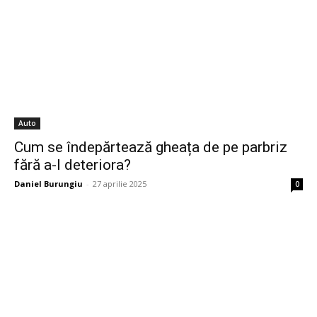
Auto
Cum se îndepărtează gheața de pe parbriz
fără a-l deteriora?
Daniel Burungiu
-
27 aprilie 2025
0