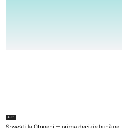
mobilității. Urmărim lansări, test drive-uri și
evenimente auto de top. Fie că ești pasionat de mașini
sport, SUV-uri sau vehicule electrice, găsești aici
conținut relevant. Alătură-te comunității noastre și
explorează lumea fascinantă a industriei auto!
Auto
Sosești la Otopeni — prima decizie bună pe