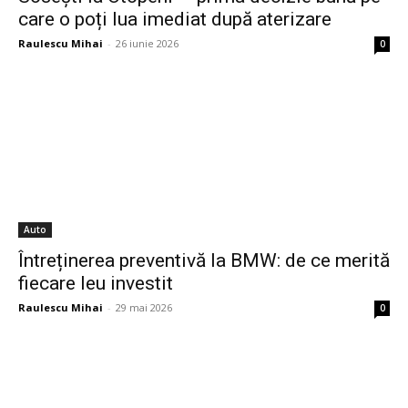
care o poți lua imediat după aterizare
Raulescu Mihai
-
26 iunie 2026
0
Auto
Întreținerea preventivă la BMW: de ce merită
fiecare leu investit
Raulescu Mihai
-
29 mai 2026
0