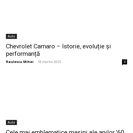
Auto
Chevrolet Camaro – Istorie, evoluție și
performanță
Raulescu Mihai
-
18 martie 2025
0
Auto
Cele mai emblematice mașini ale anilor ’60