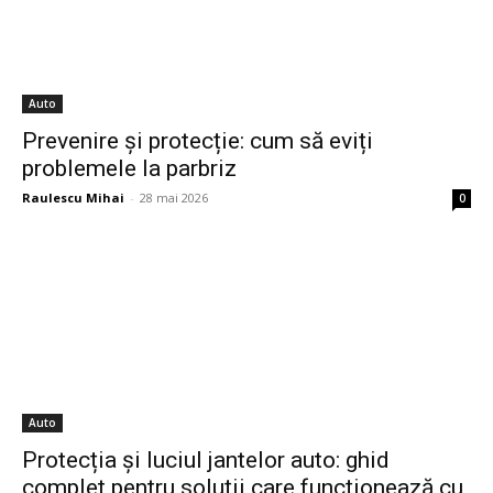
Auto
Prevenire și protecție: cum să eviți
problemele la parbriz
Raulescu Mihai
-
28 mai 2026
0
Auto
Protecția și luciul jantelor auto: ghid
complet pentru soluții care funcționează cu