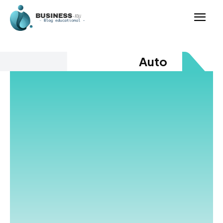
Auto
Acest blog este dedicat pasionaților de de
mașini oferind știri, recenzii și sfaturi despre mașini,
tehnologii și tendințe din industrie. Descoperă modele
noi, inovații și analize detaliate despre performanță și
siguranță. Auto înseamnă viteză, confort și tehnologie,
iar noi îți aducem cele mai noi informații. Comparăm
vehicule, explorăm caracteristici tehnice și îți oferim
recomandări pentru achiziții inspirate. Îți prezentăm
sfaturi pentru întreținerea mașinii și optimizarea
consumului de combustibil. Auto nu este doar despre
mașini, ci și despre experiența condusului și evoluția