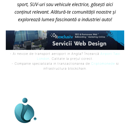
sport, SUV-uri sau vehicule electrice, găsești aici
conținut relevant. Alătură-te comunității noastre și
explorează lumea fascinantă a industriei auto!
- Ai nevoie de transport aeroport in Anglia? Încearcă
Airport Taxi
London
. Calitate la prețul corect.
- Companie specializata in tranzactionarea de
Criptomonede
si
infrastructura blockchain.