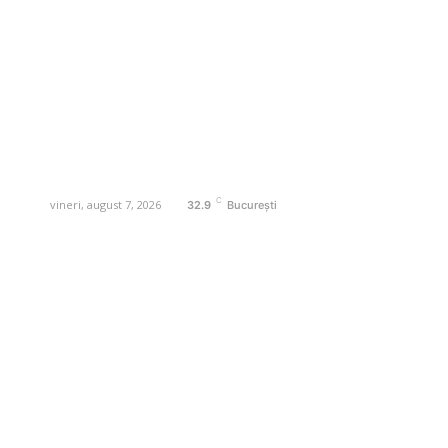
și actualități. Acesta oferă articole,
reportaje și analize pe teme diverse, de
la evenimente curente la subiecte
specifice de interes. Este un spațiu
digital pentru informare și educație.
Contactati-ne oricand la adresa:
contact@business-edu.ro
C
vineri, august 7, 2026
32.9
București
Contact www.business-edu.ro
Politica de cookies (GDPR)
Politică de confidențialitate
Diverse Noutati
Afaceri si Industrii