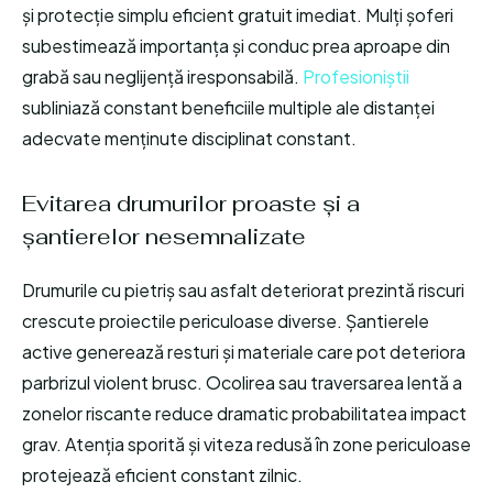
și protecție simplu eficient gratuit imediat. Mulți șoferi
subestimează importanța și conduc prea aproape din
grabă sau neglijență iresponsabilă.
Profesioniștii
subliniază constant beneficiile multiple ale distanței
adecvate menținute disciplinat constant.
Evitarea drumurilor proaste și a
șantierelor nesemnalizate
Drumurile cu pietriș sau asfalt deteriorat prezintă riscuri
crescute proiectile periculoase diverse. Șantierele
active generează resturi și materiale care pot deteriora
parbrizul violent brusc. Ocolirea sau traversarea lentă a
zonelor riscante reduce dramatic probabilitatea impact
grav. Atenția sporită și viteza redusă în zone periculoase
protejează eficient constant zilnic.