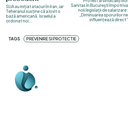
Protest al sindicaliștilor
Sanitas în București împotriva
SUA au inițiat atacuri în Iran, iar
noii legislații de salarizare:
Teheranul susține că a lovit o
„Diminuarea sporurilor ne
bază americană. Israelul a
influențează direct”
ordonat noi…
TAGS
PREVENIRE SI PROTECTIE
Business-edu.ro un site de știri / blog de
noutăți, dedicat diseminării de informații