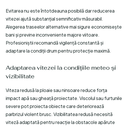
Evitarea nu este întotdeauna posibilă dar reducerea
vitezei ajută substanțial semnificativ măsurabil.
Alegerea traseelor alternative mai sigure economisește
bani și previne inconveniente majore viitoare.
Profesioniștii recomandă vigilență constantă și
adaptare la condiții drum pentru protecție maximă.
Adaptarea vitezei la condițiile meteo și
vizibilitate
Viteza redusă la ploaie sau ninsoare reduce forța
impact apă sau gheață proiectate. Viscolul sau furtunile
severe pot proiecta obiecte care deteriorează
parbrizul violent brusc. Vizibilitatea redusă necesită
viteză adaptată pentru reacție la obstacole apărute