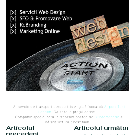
- Ai nevoie de transport aeroport in Anglia? Încearcă
Airport Taxi
London
. Calitate la prețul corect.
- Companie specializata in tranzactionarea de
Criptomonede
si
infrastructura blockchain.
Articolul
Articolul următor
precedent