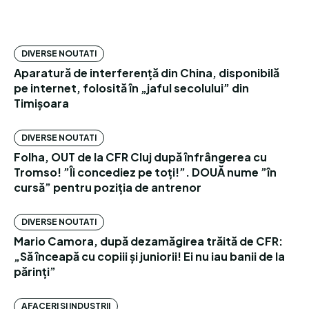
DIVERSE NOUTATI
Aparatură de interferență din China, disponibilă
pe internet, folosită în „jaful secolului” din
Timișoara
DIVERSE NOUTATI
Folha, OUT de la CFR Cluj după înfrângerea cu
Tromso! ”Îi concediez pe toți!”. DOUĂ nume ”în
cursă” pentru poziția de antrenor
DIVERSE NOUTATI
Mario Camora, după dezamăgirea trăită de CFR:
„Să înceapă cu copiii și juniorii! Ei nu iau banii de la
părinți”
AFACERI SI INDUSTRII