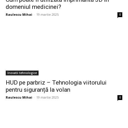
domeniul medicinei?
Raulescu Mihai
-
19 martie 2025
0
Inovatii tehnologice
HUD pe parbriz – Tehnologia viitorului
pentru siguranță la volan
Raulescu Mihai
-
19 martie 2025
0