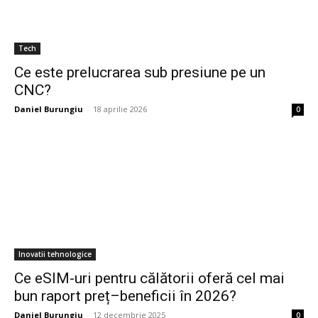
Tech
Ce este prelucrarea sub presiune pe un
CNC?
Daniel Burungiu
-
18 aprilie 2026
0
Inovatii tehnologice
Ce eSIM-uri pentru călătorii oferă cel mai
bun raport preț–beneficii în 2026?
Daniel Burungiu
-
12 decembrie 2025
0