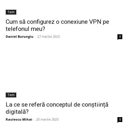
Tech
Cum să configurez o conexiune VPN pe
telefonul meu?
Daniel Burungiu
-
27 martie 2025
0
Tech
La ce se referă conceptul de conștiință
digitală?
Raulescu Mihai
-
20 martie 2025
0