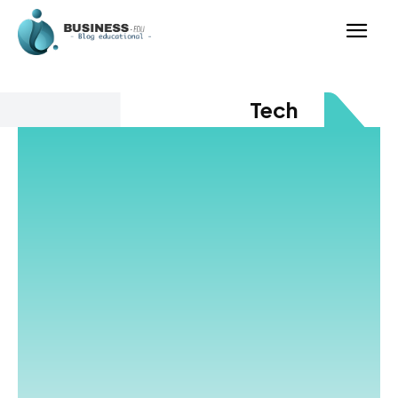
Tech
Acest blog este dedicat pasionaților de tech, oferind
știri, recenzii și ghiduri despre gadgeturi, inovații și
tendințele tehnologice actuale. Descoperă cele mai noi
smartphone-uri, laptopuri și dispozitive inteligente.
Tech evoluează rapid, iar noi te ținem la curent cu cele
mai recente lansări și actualizări software. Analizăm
impactul tehnologiei asupra vieții de zi cu zi și a
industriei digitale. Tech înseamnă inovație, eficiență și
soluții inteligente pentru un viitor mai conectat. Îți
prezentăm ghiduri pentru alegerea celor mai bune
produse și optimizarea utilizării acestora. Urmărim