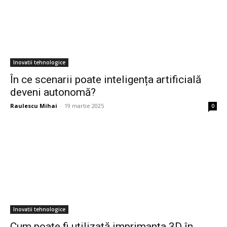
Inovatii tehnologice
În ce scenarii poate inteligența artificială
deveni autonomă?
Raulescu Mihai
-
19 martie 2025
0
Inovatii tehnologice
Cum poate fi utilizată imprimanta 3D în