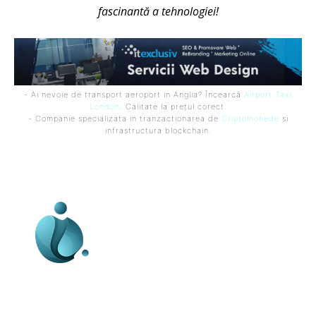
fascinantă a tehnologiei!
- Ai nevoie de transport aeroport in Anglia? Încearcă
Airport Taxi
London
. Calitate la prețul corect.
- Companie specializata in tranzactionarea de
Criptomonede
si
infrastructura blockchain.