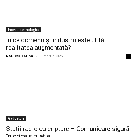
Inovatii tehnologice
În ce domenii și industrii este utilă
realitatea augmentată?
Raulescu Mihai
-
19 martie 2025
0
Gadgeturi
Stații radio cu criptare – Comunicare sigură
în orice situație