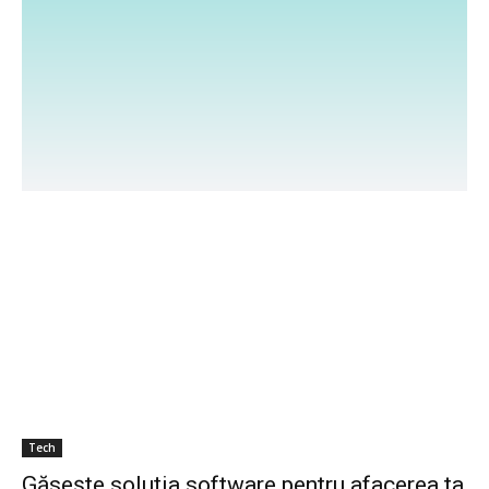
inteligența artificială, realitatea virtuală și trendurile
din industria IT. Fie că ești un profesionist în domeniu
sau un utilizator curios, găsești aici informații utile.
Alătură-te comunității noastre și explorează lumea
fascinantă a tehnologiei!
Tech
Găsește soluția software pentru afacerea ta