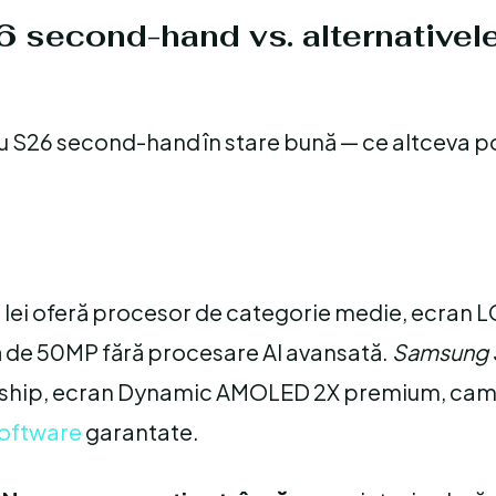
 second-hand vs. alternativele
ru S26 second-hand în stare bună — ce altceva p
ei oferă procesor de categorie medie, ecran L
 de 50MP fără procesare AI avansată.
Samsung 
gship, ecran Dynamic AMOLED 2X premium, came
oftware
garantate.