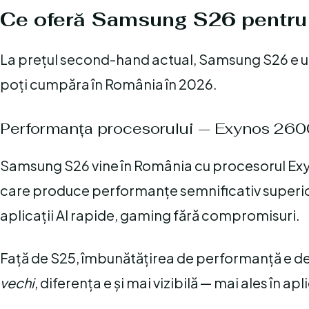
Ce oferă Samsung S26 pentru b
La prețul second-hand actual, Samsung S26 e un
poți cumpăra în România în 2026.
Performanța procesorului — Exynos 260
Samsung S26 vine în România cu procesorul Exy
care produce performanțe semnificativ superioar
aplicații AI rapide, gaming fără compromisuri.
Față de S25, îmbunătățirea de performanță e d
vechi
, diferența e și mai vizibilă — mai ales în ap