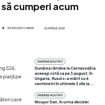
să cumperi acum
DE
RAULESCU MIHAI
20 APRILIE 2026
DIVERSE NOUTATI
ng S26,
Dunărea rămâne la Cernavodă la
aceeași cotă ca pe 3 august; în
de piață pe
Ungaria, fluxul s-a mărit cu 6
centimetri în ultimele 3 zile la...
DIVERSE NOUTATI
ători care
Nicușor Dan, în urma deciziei