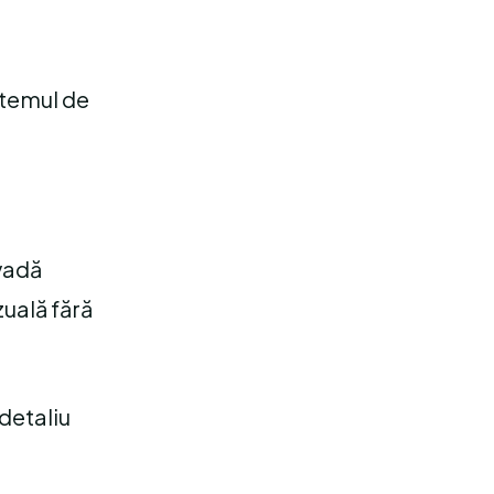
stemul de
vadă
zuală fără
 detaliu