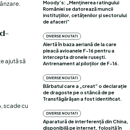
Moody’s: „Menținerea ratingului
vânzare.
României se datorează muncii
instituțiilor, cetățenilor și sectorului
de afaceri”
d-
DIVERSE NOUTATI
Alertă în baza aeriană de la care
pleacă avioanele F-16 pentru a
intercepta dronele rusești.
e ajută să
Antrenament al piloților de F-16.
DIVERSE NOUTATI
Bărbatul care a „creat” o declarație
de dragoste pe o stâncă de pe
Transfăgărășan a fost identificat.
6, scade cu
DIVERSE NOUTATI
Aparatură de interferență din China,
disponibilă pe internet, folosită în