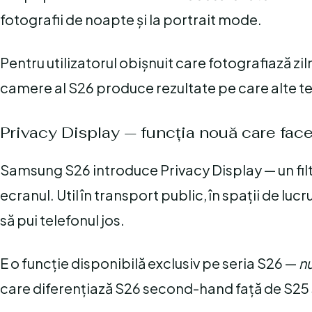
fotografii de noapte și la portrait mode.
Pentru utilizatorul obișnuit care fotografiază zi
camere al S26 produce rezultate pe care alte te
Privacy Display — funcția nouă care face
Samsung S26 introduce Privacy Display — un fil
ecranul. Util în transport public, în spații de luc
să pui telefonul jos.
E o funcție disponibilă exclusiv pe seria S26 —
nu
care diferențiază S26 second-hand față de S25 