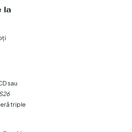
 la
oți
CD sau
S26
ră triple