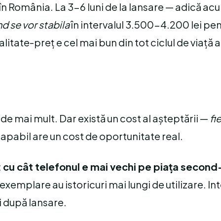
n România. La 3-6 luni de la lansare — adică acum
d se vor stabila
în intervalul 3.500-4.200 lei pe
itate-preț e cel mai bun din tot ciclul de viață a
ade mai mult. Dar există un cost al așteptării —
fi
apabil are un cost de oportunitate real.
:
cu cât telefonul e mai vechi pe piața secon
xemplare au istoricuri mai lungi de utilizare. Int
ni după lansare.