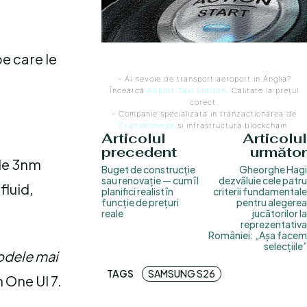
e care le
- Ai nevoie de transport aeroport in Anglia?
Încearcă
Airport Taxi London
. Calitate la prețul
corect.
- Companie specializata in tranzactionarea de
Criptomonede
si infrastructura blockchain.
Articolul
Articolul
precedent
următor
 de 3nm
Buget de construcție
Gheorghe Hagi
sau renovație — cum îl
dezvăluie cele patru
fluid,
planifici realist în
criterii fundamentale
funcție de prețuri
pentru alegerea
reale
jucătorilor la
reprezentativa
României: „Așa facem
selecțiile”
odele mai
TAGS
SAMSUNG S26
n One UI 7.