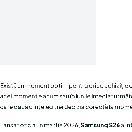
Există un moment optim pentru orice achiziți
acel moment e acum sau în lunile imediat următ
care dacă o înțelegi, iei decizia corectă la mom
Lansat oficial în martie 2026,
Samsung S26
a in