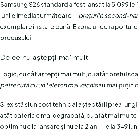
Samsung S26 standard a fost lansat la 5.099 lei î
lunile imediat următoare —
prețurile second-han
exemplare în stare bună. E zona unde raportul cal
produsului.
De ce nu aștepți mai mult
Logic, cu cât aștepți mai mult, cu atât prețul sc
petrecută cu un telefon mai vechi
sau mai puțin c
Și există și un cost tehnic al așteptării prea lungi
atât bateria e mai degradată, cu atât mai multe e
optim nu e la lansare și nu e la 2 ani — e la 3-9 lu