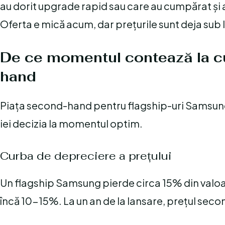
au dorit upgrade rapid sau care au cumpărat și a
Oferta e mică acum, dar prețurile sunt deja sub 
De ce momentul contează la c
hand
Piața second-hand pentru flagship-uri Samsung ur
iei decizia la momentul optim.
Curba de depreciere a prețului
Un flagship Samsung pierde circa 15% din valoare 
încă 10-15%. La un an de la lansare, prețul se