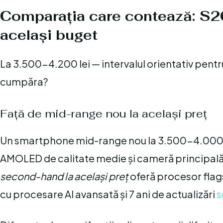
Comparația care contează: S26
același buget
La 3.500-4.200 lei — intervalul orientativ pent
cumpăra?
Față de mid-range nou la același preț
Un smartphone mid-range nou la 3.500-4.000 l
AMOLED de calitate medie și cameră principală
second-hand la același preț
oferă procesor fla
cu procesare AI avansată și 7 ani de actualizări
s