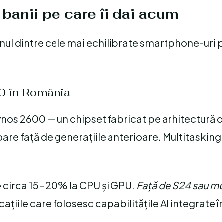
anii pe care îi dai acum
ul dintre cele mai echilibrate smartphone-uri p
0 în România
nos 2600 — un chipset fabricat pe arhitectură
e față de generațiile anterioare. Multitasking 
e circa 15-20% la CPU și GPU.
Față de S24 sau m
licațiile care folosesc capabilitățile AI integrate î