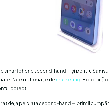
e de smartphone second-hand — și pentru Samsu
oare. Nu e o afirmație de
marketing
. E o logică 
entul corect.
trat deja pe piața second-hand — primii cumpăr