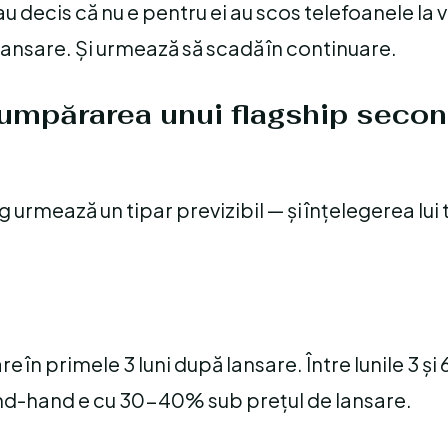
u decis că nu e pentru ei au scos telefoanele la 
lansare. Și urmează să scadă în continuare.
umpărarea unui flagship secon
mează un tipar previzibil — și înțelegerea lui t
în primele 3 luni după lansare. Între lunile 3 și 
cond-hand e cu 30-40% sub prețul de lansare.