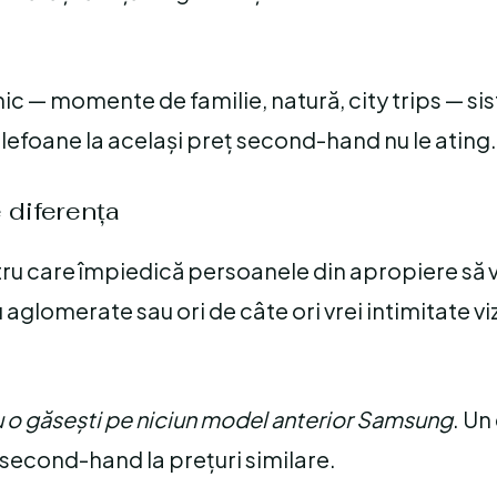
lnic — momente de familie, natură, city trips — si
lefoane la același preț second-hand nu le ating.
 diferența
tru care împiedică persoanele din apropiere să 
ru aglomerate sau ori de câte ori vrei intimitate vi
 o găsești pe niciun model anterior Samsung
. Un
second-hand la prețuri similare.