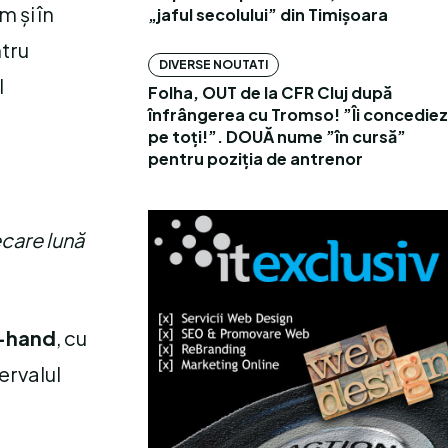
 și în
„jaful secolului” din Timișoara
ntru
DIVERSE NOUTATI
l
Folha, OUT de la CFR Cluj după
înfrângerea cu Tromso! ”Îi concediez
pe toți!”. DOUĂ nume ”în cursă”
pentru poziția de antrenor
ecare lună
d-hand
, cu
ervalul