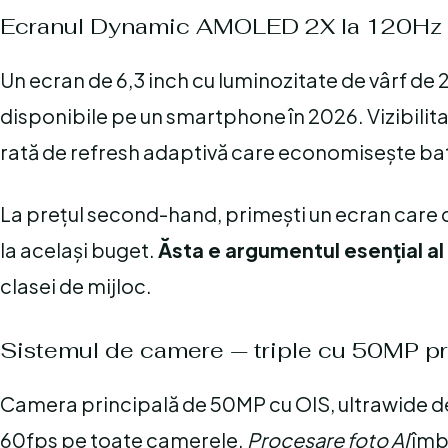
Ecranul Dynamic AMOLED 2X la 120Hz
Un ecran de 6,3 inch cu luminozitate de vârf de 
disponibile pe un smartphone în 2026. Vizibilitat
rată de refresh adaptivă care economisește bat
La prețul second-hand, primești un ecran care 
la același buget.
Ăsta e argumentul esențial a
clasei de mijloc.
Sistemul de camere — triple cu 50MP pr
Camera principală de 50MP cu OIS, ultrawide de
60fps pe toate camerele.
Procesare foto AI
îmbu