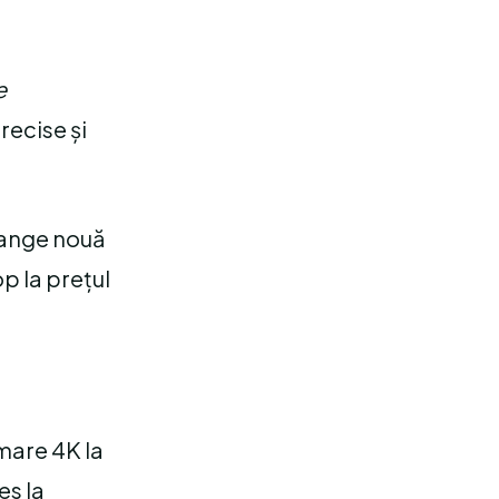
e
recise și
range nouă
op la prețul
mare 4K la
es la