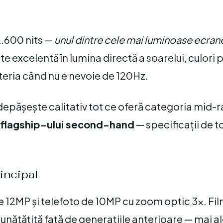
2.600 nits —
unul dintre cele mai luminoase ecran
e excelentă în lumina directă a soarelui, culori p
eria când nu e nevoie de 120Hz.
depășește calitativ tot ce oferă categoria mid-
l flagship-ului second-hand
— specificații de t
incipal
 12MP și telefoto de 10MP cu zoom optic 3x. Fil
nătățită față de generațiile anterioare — mai al