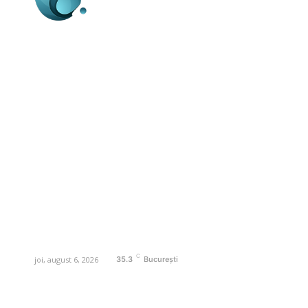
Business-edu.ro un site de știri / blog de
noutăți, dedicat diseminării de informații
și actualități. Acesta oferă articole,
reportaje și analize pe teme diverse, de
la evenimente curente la subiecte
specifice de interes. Este un spațiu
digital pentru informare și educație.
Contactati-ne oricand la adresa:
contact@business-edu.ro
C
joi, august 6, 2026
35.3
București