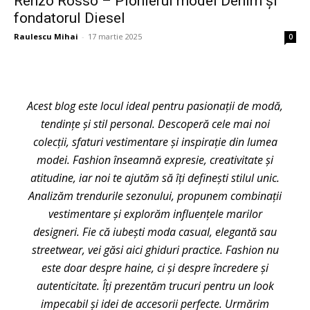
Renzo Rosso – Pionierul modei Denim și
fondatorul Diesel
Raulescu Mihai
-
17 martie 2025
0
Acest blog este locul ideal pentru pasionații de modă,
tendințe și stil personal. Descoperă cele mai noi
colecții, sfaturi vestimentare și inspirație din lumea
modei. Fashion înseamnă expresie, creativitate și
atitudine, iar noi te ajutăm să îți definești stilul unic.
Analizăm trendurile sezonului, propunem combinații
vestimentare și explorăm influențele marilor
designeri. Fie că iubești moda casual, elegantă sau
streetwear, vei găsi aici ghiduri practice. Fashion nu
este doar despre haine, ci și despre încredere și
autenticitate. Îți prezentăm trucuri pentru un look
impecabil și idei de accesorii perfecte. Urmărim