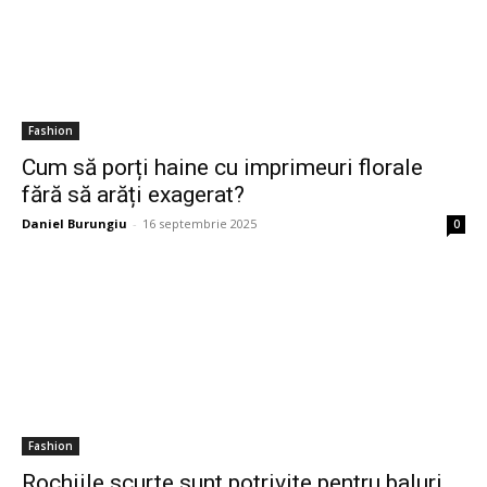
Fashion
Cum să porți haine cu imprimeuri florale
fără să arăți exagerat?
Daniel Burungiu
-
16 septembrie 2025
0
Fashion
Rochiile scurte sunt potrivite pentru baluri