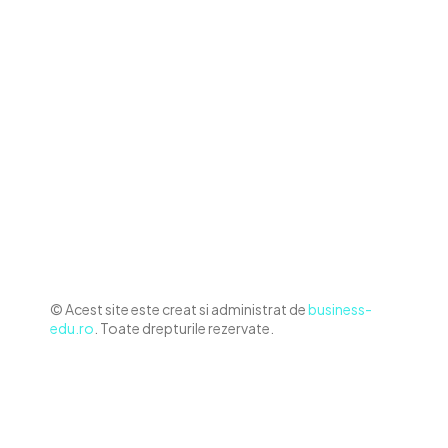
Contact www.business-edu.ro
Politica de cookies (GDPR)
Politică de confidențialitate
Diverse Noutati
Afaceri si Industrii
Sanatate / Hobby
Auto
Relaxare si timp liber
Home & Deco
© Acest site este creat si administrat de
business-
edu.ro
. Toate drepturile rezervate.