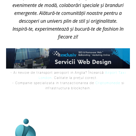
evenimente de modă, colaborări speciale și branduri
emergente. Alătură-te comunității noastre pentru a
descoperi un univers plin de stil și originalitate.
Inspiră-te, experimentează și bucură-te de fashion în
fiecare zi!
- Ai nevoie de transport aeroport in Anglia? Încearcă
Airport Taxi
London
. Calitate la prețul corect.
- Companie specializata in tranzactionarea de
Criptomonede
si
infrastructura blockchain.