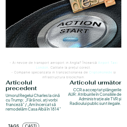
- Ai nevoie de transport aeroport in Anglia? Încearcă
Airport Taxi
London
. Calitate la prețul corect.
- Companie specializata in tranzactionarea de
Criptomonede
si
infrastructura blockchain.
Articolul
Articolul următor
precedent
CCR a acceptat plângerile
AUR: Atribuirile în Consiliile de
Umorul Regelui Charles la cină
Administrație ale TVR și
cu Trump: „Fără noi, ați vorbi
Radioului public sunt ilegale.
franceză” / „Am încercat să
remodelăm Casa Albă în 1814”
TAGS
CASTI