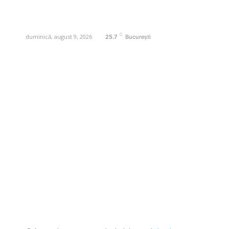
Contactati-ne oricand la adresa:
contact@business-edu.ro
C
duminică, august 9, 2026
25.7
București
Contact www.business-edu.ro
Politica de cookies (GDPR)
Politică de confidențialitate
Diverse Noutati
Afaceri si Industrii
Sanatate / Hobby
Auto
Relaxare si timp liber
Home & Deco