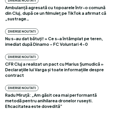
DIVERSE NOUTATI
Ambulanță agresată cu topoarele într-o comună
din Cluj, după ce un filmuleț pe TikTok a afirmat că
„sustrage…
DIVERSE NOUTATI
Nu s-au dat bătuți! » Ce s-a întâmplat pe teren,
imediat după Dinamo – FC Voluntari 4-0
DIVERSE NOUTATI
CFR Cluj a realizat un pact cu Marius Șumudică »
Declarațiile lui Varga și toate informațiile despre
contract
DIVERSE NOUTATI
Radu Miruță: „Am găsit cea mai performantă
metodă pentru anihilarea dronelor rusești.
Eficacitatea este dovedită”