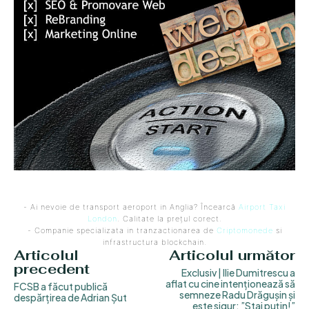
- Ai nevoie de transport aeroport in Anglia? Încearcă
Airport Taxi
London
. Calitate la prețul corect.
- Companie specializata in tranzactionarea de
Criptomonede
si
infrastructura blockchain.
Articolul
Articolul următor
precedent
Exclusiv | Ilie Dumitrescu a
aflat cu cine intenționează să
FCSB a făcut publică
semneze Radu Drăgușin și
despărțirea de Adrian Șut
este sigur: ”Stai puțin!”