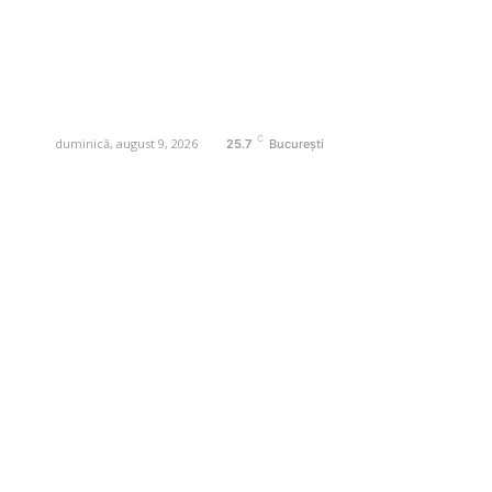
specifice de interes. Este un spațiu
digital pentru informare și educație.
Contactati-ne oricand la adresa:
contact@business-edu.ro
C
duminică, august 9, 2026
25.7
București
Contact www.business-edu.ro
Politica de cookies (GDPR)
Politică de confidențialitate
Diverse Noutati
Afaceri si Industrii
Sanatate / Hobby
Auto
Relaxare si timp liber