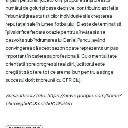
numărul de goluri și pase decisive, contribuind astfel la
îmbunătățirea statisticilor individuale și la creșterea
reputației sale în lumea fotbalului. El este determinat să
își valorifice fiecare ocazie pentru a învăța și a se
dezvolta sub îndrumarea lui Daniel Pancu, având
convingerea că acest sezon poate reprezenta un pas
important în cariera sa profesională. Cu o mentalitate
orientată spre progres și realizări, jucătorul este
pregătit să ofere tot ce are mai bun pentru a atinge
succesul dorit împreună cu CFR Cluj.
Sursa articol / foto: https://news.google.com/home?
hl=ro&gl=RO&ceid=RO%3Aro