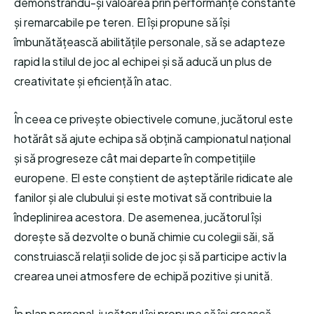
demonstrându-și valoarea prin performanțe constante
și remarcabile pe teren. El își propune să își
îmbunătățească abilitățile personale, să se adapteze
rapid la stilul de joc al echipei și să aducă un plus de
creativitate și eficiență în atac.
În ceea ce privește obiectivele comune, jucătorul este
hotărât să ajute echipa să obțină campionatul național
și să progreseze cât mai departe în competițiile
europene. El este conștient de așteptările ridicate ale
fanilor și ale clubului și este motivat să contribuie la
îndeplinirea acestora. De asemenea, jucătorul își
dorește să dezvolte o bună chimie cu colegii săi, să
construiască relații solide de joc și să participe activ la
crearea unei atmosfere de echipă pozitive și unită.
În plan personal, jucătorul își propune să își crească