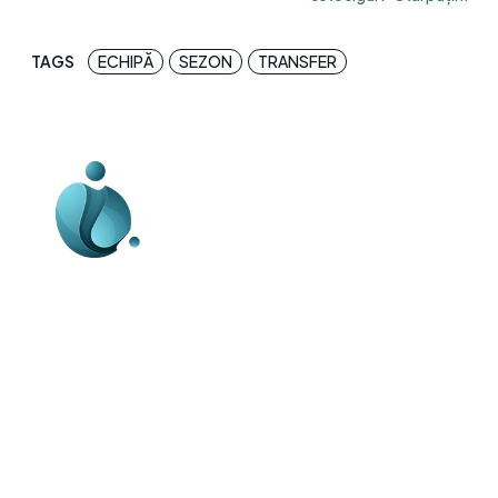
TAGS
ECHIPĂ
SEZON
TRANSFER
Business-edu.ro un site de știri / blog de
noutăți, dedicat diseminării de informații
și actualități. Acesta oferă articole,
reportaje și analize pe teme diverse, de
la evenimente curente la subiecte