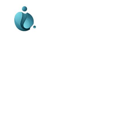
Business-edu.ro un site de știri / blog de
noutăți, dedicat diseminării de informații
și actualități. Acesta oferă articole,
reportaje și analize pe teme diverse, de
la evenimente curente la subiecte
specifice de interes. Este un spațiu
digital pentru informare și educație.
Contactati-ne oricand la adresa:
contact@business-edu.ro