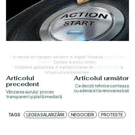
- Ai nevoie de transport aeroport in Anglia? Încearcă
Airport Taxi
London
. Calitate la prețul corect.
- Companie specializata in tranzactionarea de
Criptomonede
si
infrastructura blockchain.
Articolul
Articolul următor
precedent
Ce decizii tehnice conteaza
cu adevarat la renovarea baii
Vânzarea aurului: proces
transparent și plată imediată
TAGS
LEGEA SALARIZĂRII
NEGOCIERI
PROTESTE