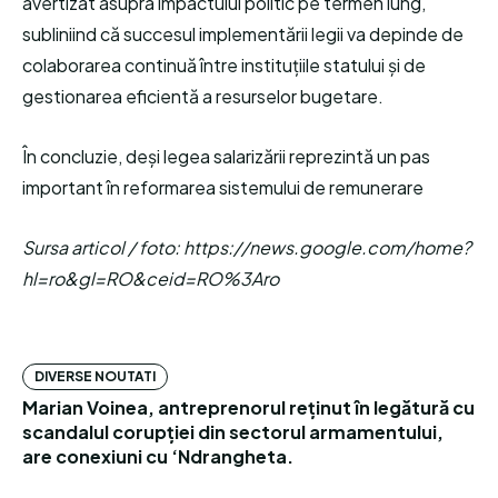
avertizat asupra impactului politic pe termen lung,
subliniind că succesul implementării legii va depinde de
colaborarea continuă între instituțiile statului și de
gestionarea eficientă a resurselor bugetare.
În concluzie, deși legea salarizării reprezintă un pas
important în reformarea sistemului de remunerare
Sursa articol / foto: https://news.google.com/home?
hl=ro&gl=RO&ceid=RO%3Aro
DIVERSE NOUTATI
Marian Voinea, antreprenorul reținut în legătură cu
scandalul corupției din sectorul armamentului,
are conexiuni cu ‘Ndrangheta.