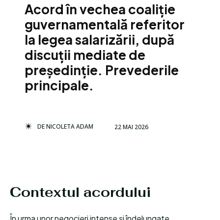
Acord în vechea coaliție
guvernamentală referitor
la legea salarizării, după
discuții mediate de
președinție. Prevederile
principale.
DE
NICOLETA ADAM
22 MAI 2026
Contextul acordului
În urma unor negocieri intense și îndelungate,