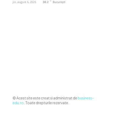
C
joi, august 6, 2026
36.2
București
Contact www.business-edu.ro
Politica de cookies (GDPR)
Politică de confidențialitate
Diverse Noutati
Afaceri si Industrii
Sanatate / Hobby
Auto
Relaxare si timp liber
Home & Deco
© Acest site este creat si administrat de
business-
edu.ro
. Toate drepturile rezervate.