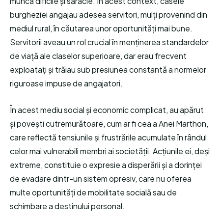
muncă dificile și sărăcie. În acest context, casele
burgheziei angajau adesea servitori, mulți provenind din
mediul rural, în căutarea unor oportunități mai bune.
Servitorii aveau un rol crucial în menținerea standardelor
de viață ale claselor superioare, dar erau frecvent
exploatați și trăiau sub presiunea constantă a normelor
riguroase impuse de angajatori.
În acest mediu social și economic complicat, au apărut
și povești cutremurătoare, cum ar fi cea a Anei Marthon,
care reflectă tensiunile și frustrările acumulate în rândul
celor mai vulnerabili membri ai societății. Acțiunile ei, deși
extreme, constituie o expresie a disperării și a dorinței
de evadare dintr-un sistem opresiv, care nu oferea
multe oportunități de mobilitate socială sau de
schimbare a destinului personal.