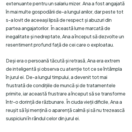
extenuante pentru un salariu mizer. Ana a fost angajată
în mai multe gospodării de-a lungul anilor, dar peste tot
s-a lovit de aceeași lipsă de respect și abuzuri din
partea angajatorilor. În această lume marcată de
inegalitate și nedreptate, Ana a început să dezvolte un
resentiment profund față de cei care o exploatau.
Deși era o persoană tăcută și retrasă, Ana era extrem
de inteligentă și observa cu atenție tot ce se întâmpla
în jurul ei. De-a lungul timpului, a devenit tot mai
frustrată de condițiile de muncă și de tratamentele
primite, iar această frustrare a început să se transforme
într-o dorință de răzbunare. În ciuda vieții dificile, Ana a
reușit să își mențină o aparență calmă și să nu trezească
suspiciuni în rândul celor din jurul ei.