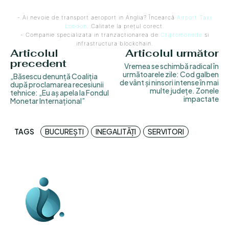
- Ai nevoie de transport aeroport in Anglia? Încearcă
Airport Taxi
London
. Calitate la prețul corect.
- Companie specializata in tranzactionarea de
Criptomonede
si
infrastructura blockchain.
Articolul
Articolul următor
precedent
Vremea se schimbă radical în
următoarele zile: Cod galben
„Băsescu denunță Coaliția
de vânt și ninsori intense în mai
după proclamarea recesiunii
multe județe. Zonele
tehnice: „Eu aș apela la Fondul
impactate
Monetar Internațional”
TAGS
BUCUREȘTI
INEGALITĂȚI
SERVITORI