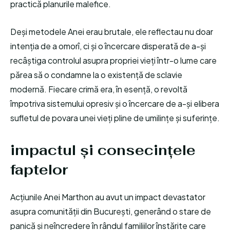
practică planurile malefice.
Deși metodele Anei erau brutale, ele reflectau nu doar
intenția de a omorî, ci și o încercare disperată de a-și
recâștiga controlul asupra propriei vieți într-o lume care
părea să o condamne la o existență de sclavie
modernă. Fiecare crimă era, în esență, o revoltă
împotriva sistemului opresiv și o încercare de a-și elibera
sufletul de povara unei vieți pline de umilințe și suferințe.
impactul și consecințele
faptelor
Acțiunile Anei Marthon au avut un impact devastator
asupra comunității din București, generând o stare de
panică și neîncredere în rândul familiilor înstărite care