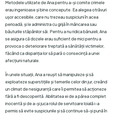
Metodele utilizate de Ana pentru a-și comite crimele
erau ingenioase și bine concepute. Ea alegea otrăvuri
ușor accesibile, care nu trezeau suspiciuni în acea
perioadă, și le administra cu grijă în mâncarea sau
băuturile stăpânilor săi. Pentru a nu ridica bănuieli, Ana
se asigura că dozele erau suficient de mici pentru a
provoca o deteriorare treptată a sănătății victimelor,
făcând ca dispariția lor să pară o consecință a unei
afecțiuni naturale.
În unele situații, Ana a reușit să manipuleze și să
exploateze superstițiile și temerile celor din jur, creând
un climat de nesiguranță care îi permitea să acționeze
fără a fi descoperită. Abilitatea ei de a părea complet
inocentă și de a-și juca rolul de servitoare loială i-a
permis să evite suspiciunile și să continue să-și pună în