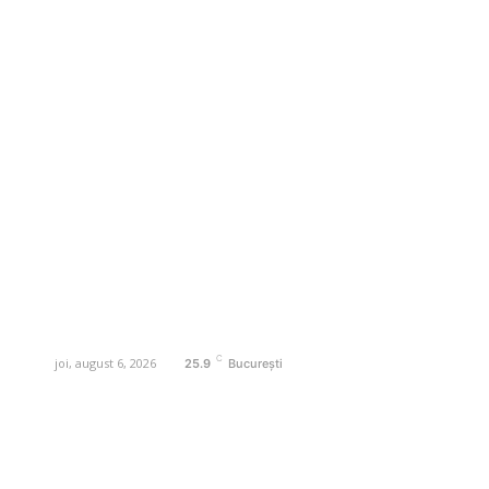
Business-edu.ro un site de știri / blog de
noutăți, dedicat diseminării de informații
și actualități. Acesta oferă articole,
reportaje și analize pe teme diverse, de
la evenimente curente la subiecte
specifice de interes. Este un spațiu
digital pentru informare și educație.
Contactati-ne oricand la adresa:
contact@business-edu.ro
C
joi, august 6, 2026
25.9
București
Contact www.business-edu.ro
Politica de cookies (GDPR)