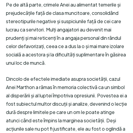
Pe de altă parte, crimele Anei au alimentat temerile și
prejudecățile față de clasa muncitoare, consolidând
stereotipurile negative și suspiciunile față de cei care
lucrau ca servitori. Mulți angajatori au devenit mai
prudenți și mai reticenți în a angaja personal din rândul
celor defavorizați, ceea ce a dus la o și mai mare izolare
socială a acestora și la dificultăți suplimentare în găsirea
unui loc de muncă.
Dincolo de efectele imediate asupra societății, cazul
Anei Marthon a rămas în memoria colectivă ca un simbol
al disperării și al luptei împotriva opresiunii. Povestea ei a
fost subiectul multor discuții și analize, devenind o lecție
dură despre limitele pe care un om le poate atinge
atunci când este împins la marginea societății. Deși
acțiunile sale nu pot fi justificate, ele au fost o oglindă a