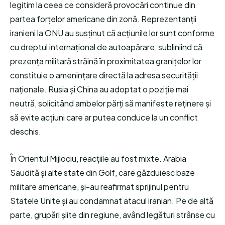
legitim la ceea ce consideră provocări continue din
partea forțelor americane din zonă. Reprezentanții
iranieni la ONU au susținut că acțiunile lor sunt conforme
cu dreptul internațional de autoapărare, subliniind că
prezența militară străină în proximitatea granițelor lor
constituie o amenințare directă la adresa securității
naționale. Rusia și China au adoptat o poziție mai
neutră, solicitând ambelor părți să manifeste reținere și
să evite acțiuni care ar putea conduce la un conflict
deschis.
În Orientul Mijlociu, reacțiile au fost mixte. Arabia
Saudită și alte state din Golf, care găzduiesc baze
militare americane, și-au reafirmat sprijinul pentru
Statele Unite și au condamnat atacul iranian. Pe de altă
parte, grupări șiite din regiune, având legături strânse cu