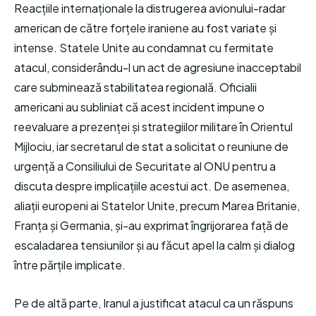
Reacțiile internaționale la distrugerea avionului-radar
american de către forțele iraniene au fost variate și
intense. Statele Unite au condamnat cu fermitate
atacul, considerându-l un act de agresiune inacceptabil
care subminează stabilitatea regională. Oficialii
americani au subliniat că acest incident impune o
reevaluare a prezenței și strategiilor militare în Orientul
Mijlociu, iar secretarul de stat a solicitat o reuniune de
urgență a Consiliului de Securitate al ONU pentru a
discuta despre implicațiile acestui act. De asemenea,
aliații europeni ai Statelor Unite, precum Marea Britanie,
Franța și Germania, și-au exprimat îngrijorarea față de
escaladarea tensiunilor și au făcut apel la calm și dialog
între părțile implicate.
Pe de altă parte, Iranul a justificat atacul ca un răspuns