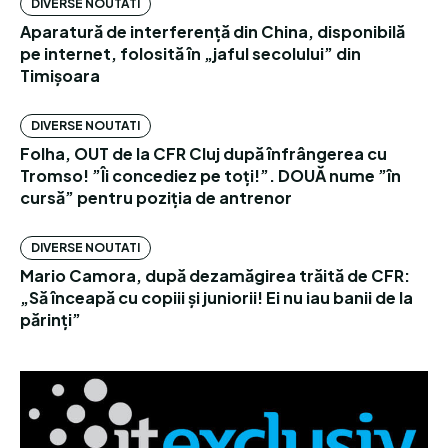
DIVERSE NOUTATI
Aparatură de interferență din China, disponibilă
pe internet, folosită în „jaful secolului” din
Timișoara
DIVERSE NOUTATI
Folha, OUT de la CFR Cluj după înfrângerea cu
Tromso! ”Îi concediez pe toți!”. DOUĂ nume ”în
cursă” pentru poziția de antrenor
DIVERSE NOUTATI
Mario Camora, după dezamăgirea trăită de CFR:
„Să înceapă cu copiii și juniorii! Ei nu iau banii de la
părinți”