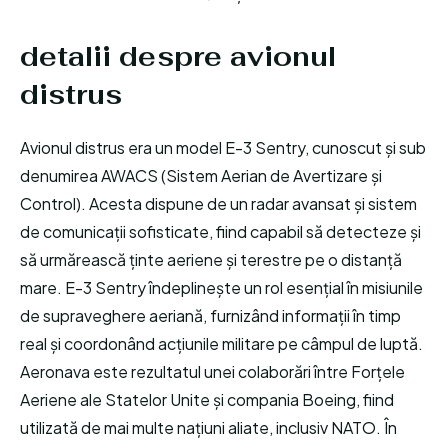
detalii despre avionul
distrus
Avionul distrus era un model E-3 Sentry, cunoscut și sub
denumirea AWACS (Sistem Aerian de Avertizare și
Control). Acesta dispune de un radar avansat și sistem
de comunicații sofisticate, fiind capabil să detecteze și
să urmărească ținte aeriene și terestre pe o distanță
mare. E-3 Sentry îndeplinește un rol esențial în misiunile
de supraveghere aeriană, furnizând informații în timp
real și coordonând acțiunile militare pe câmpul de luptă.
Aeronava este rezultatul unei colaborări între Forțele
Aeriene ale Statelor Unite și compania Boeing, fiind
utilizată de mai multe națiuni aliate, inclusiv NATO. În