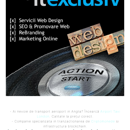
- Ai nevoie de transport aeroport in Anglia? Încearcă
Airport Taxi
London
. Calitate la prețul corect.
- Companie specializata in tranzactionarea de
Criptomonede
si
infrastructura blockchain.