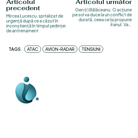
Articolul
Articolul următor
precedent
Gen (r) Bălăceanu: O acțiune
pe sol va duce la un conflict de
Mircea Lucescu, spitalizat de
durată, ceea ce își propune
urgență după ce a căzut în
Iranul. Va…
inconștiență în timpul ședinței
de antrenament
TAGS
ATAC
AVION-RADAR
TENSIUNI
Business-edu.ro un site de știri / blog de