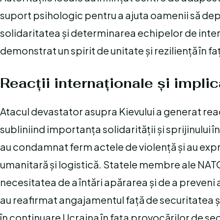
suport psihologic pentru a ajuta oamenii să de
solidaritatea și determinarea echipelor de inter
demonstrat un spirit de unitate și reziliență în fa
Reacții internaționale și impl
Atacul devastator asupra Kievului a generat reac
subliniind importanța solidarității și sprijinului 
au condamnat ferm actele de violență și au expri
umanitară și logistică. Statele membre ale NATO 
necesitatea de a întări apărarea și de a preveni a
au reafirmat angajamentul față de securitatea și 
în continuare Ucraina în fața provocărilor de se