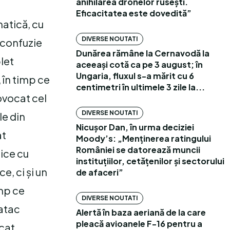
anihilarea dronelor rusești.
Eficacitatea este dovedită”
matică, cu
DIVERSE NOUTATI
i confuzie
Dunărea rămâne la Cernavodă la
let
aceeași cotă ca pe 3 august; în
Ungaria, fluxul s-a mărit cu 6
 în timp ce
centimetri în ultimele 3 zile la...
rovocat cel
DIVERSE NOUTATI
le din
Nicușor Dan, în urma deciziei
at
Moody’s: „Menținerea ratingului
României se datorează muncii
ice cu
instituțiilor, cetățenilor și sectorului
e, ci și un
de afaceri”
imp ce
DIVERSE NOUTATI
 atac
Alertă în baza aeriană de la care
pleacă avioanele F-16 pentru a
icat