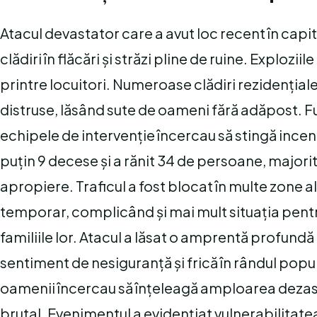
Atacul devastator care a avut loc recent în capi
clădiri în flăcări și străzi pline de ruine. Exploz
printre locuitori. Numeroase clădiri rezidențial
distruse, lăsând sute de oameni fără adăpost. Fu
echipele de intervenție încercau să stingă incend
puțin 9 decese și a rănit 34 de persoane, majori
apropiere. Traficul a fost blocat în multe zone a
temporar, complicând și mai mult situația pentr
familiile lor. Atacul a lăsat o amprentă profundă 
sentiment de nesiguranță și frică în rândul popu
oamenii încercau să înțeleagă amploarea dezastru
brutal. Evenimentul a evidențiat vulnerabilitatea 