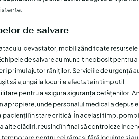
xistente.
pelor de salvare
a atacului devastator, mobilizând toate resursele
 Echipele de salvare au muncit neobosit pentru a
i primul ajutor răniților. Serviciile de urgență a
t să ajungă la locurile afectate în timp util,
militare pentru a asigura siguranța cetățenilor. 
din apropiere, unde personalul medical a depus e
 pacienții în stare critică. În același timp, pompi
 alte clădiri, reușind în final să controleze incend
t temporare pentru cei rămași fără locuințe și au 