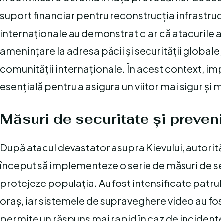
suport financiar pentru reconstrucția infrastructur
internaționale au demonstrat clar că atacurile a
amenințare la adresa păcii și securității global
comunității internaționale. În acest context, im
esențială pentru a asigura un viitor mai sigur și 
Măsuri de securitate și preveni
După atacul devastator asupra Kievului, autorită
început să implementeze o serie de măsuri de secu
protejeze populația. Au fost intensificate patrul
oraș, iar sistemele de supraveghere video au fo
permite un răspuns mai rapid în caz de incidente.