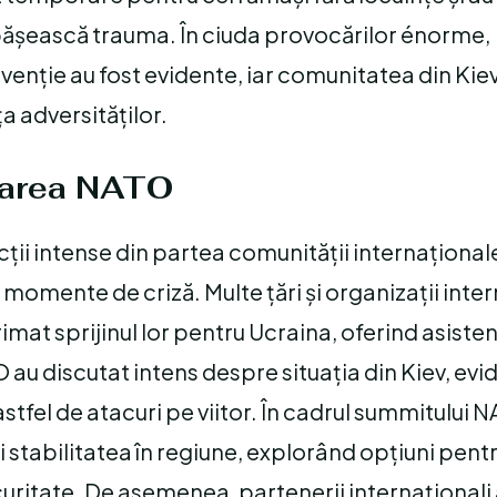
pășească trauma. În ciuda provocărilor énorme,
venție au fost evidente, iar comunitatea din Kiev
ța adversităților.
icarea NATO
ții intense din partea comunității internațional
în momente de criză. Multe țări și organizații inte
mat sprijinul lor pentru Ucraina, oferind asiste
au discutat intens despre situația din Kiev, evi
stfel de atacuri pe viitor. În cadrul summitului NA
stabilitatea în regiune, explorând opțiuni pentru
curitate. De asemenea, partenerii internaționali 