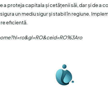
a proteja capitala și cetățenii săi, dar și de a 
sigura un mediu sigur și stabil în regiune. Impl
re eficientă.
com/home?hl=ro&gl=RO&ceid=RO%3Aro
Business-edu.ro un sit