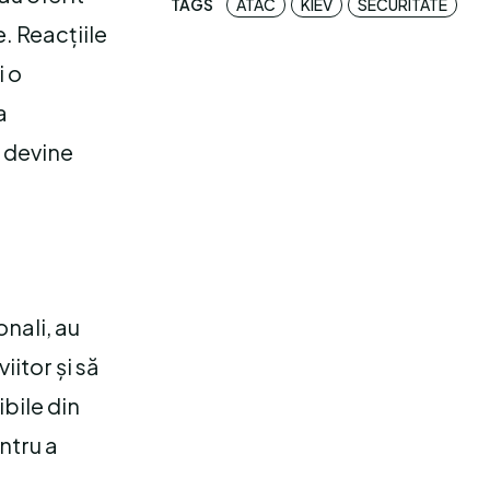
TAGS
ATAC
KIEV
SECURITATE
e. Reacțiile
i o
a
e devine
nali, au
itor și să
ibile din
ntru a