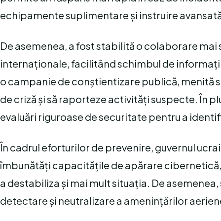
echipamente suplimentare și instruire avansată 
De asemenea, a fost stabilită o colaborare mai s
internaționale, facilitând schimbul de informați
o campanie de conștientizare publică, menită să
de criză și să raporteze activități suspecte. În p
evaluări riguroase de securitate pentru a identif
În cadrul eforturilor de prevenire, guvernul ucr
îmbunătăți capacitățile de apărare cibernetică, 
a destabiliza și mai mult situația. De asemenea,
detectare și neutralizare a amenințărilor aerien