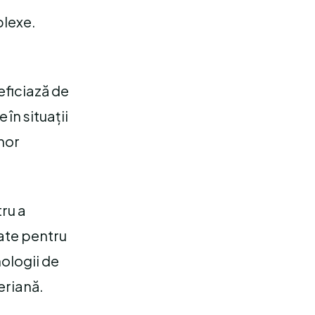
plexe.
eficiază de
în situații
unor
tru a
zate pentru
nologii de
eriană.