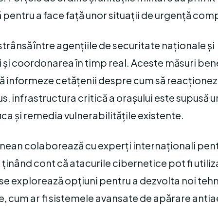
pentru a face față unor situații de urgență com
trânsă între agențiile de securitate naționale și
i și coordonarea în timp real. Aceste măsuri ben
 informeze cetățenii despre cum să reacționeze 
lus, infrastructura critică a orașului este supusă 
ica și remedia vulnerabilitățile existente.
ainean colaborează cu experți internaționali pen
ținând cont că atacurile cibernetice pot fi utili
 se explorează opțiuni pentru a dezvolta noi teh
e, cum ar fi sistemele avansate de apărare antia