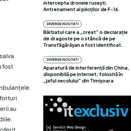
intercepta dronele rusești.
Antrenament al piloților de F-16.
DIVERSE NOUTATI
Bărbatul care a „creat” o declarație
de dragoste pe o stâncă de pe
Transfăgărășan a fost identificat.
 salva
DIVERSE NOUTATI
u fost
Aparatură de interferență din China,
disponibilă pe internet, folosită în
„jaful secolului” din Timișoara
Ambulanțele
forturi
erii au
iile.
oferit