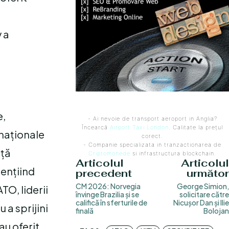
 a
e,
- Ai nevoie de transport aeroport in Anglia?
Încearcă
Airport Taxi London
. Calitate la prețul
rnaționale
corect.
- Companie specializata in tranzactionarea de
nță
Criptomonede
si infrastructura blockchain.
Articolul
Articolul
dențiind
precedent
următor
CM 2026: Norvegia
George Simion,
TO, liderii
învinge Brazilia și se
solicitare către
califică în sferturile de
Nicușor Dan și Ilie
 a sprijini
finală
Bolojan
au oferit