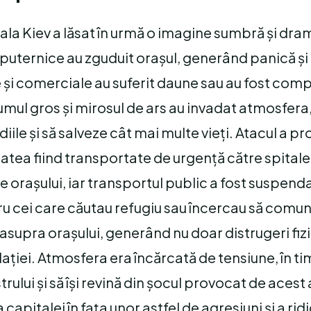
tala Kiev a lăsat în urmă o imagine sumbră și dra
iile puternice au zguduit orașul, generând panică ș
e și comerciale au suferit daune sau au fost comp
mul gros și mirosul de ars au invadat atmosfera,
iile și să salveze cât mai multe vieți. Atacul a p
tatea fiind transportate de urgență către spitale
le orașului, iar transportul public a fost suspend
u cei care căutau refugiu sau încercau să comun
asupra orașului, generând nu doar distrugeri fizic
lației. Atmosfera era încărcată de tensiune, în t
lui și să își revină din șocul provocat de acest
capitalei în fața unor astfel de agresiuni și a rid