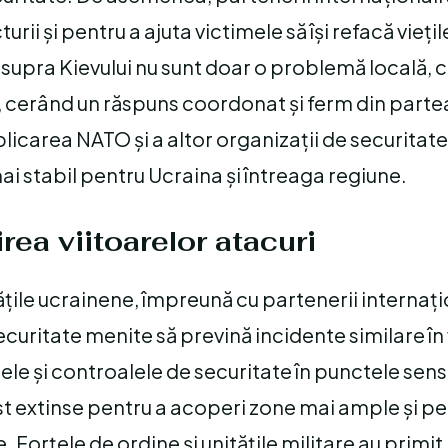
ii și pentru a ajuta victimele să își refacă viețil
supra Kievului nu sunt doar o problemă locală, c
e, cerând un răspuns coordonat și ferm din parte
plicarea NATO și a altor organizații de securitat
mai stabil pentru Ucraina și întreaga regiune.
rea viitoarelor atacuri
țile ucrainene, împreună cu partenerii internațio
ritate menite să prevină incidente similare în vi
ele și controalele de securitate în punctele sens
st extinse pentru a acoperi zone mai ample și pe
 Forțele de ordine și unitățile militare au primit