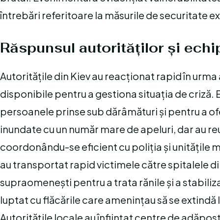
întrebări referitoare la măsurile de securitate e
Răspunsul autorităților și echi
Autoritățile din Kiev au reacționat rapid în urm
disponibile pentru a gestiona situația de criză.
persoanele prinse sub dărâmături și pentru a ofer
inundate cu un număr mare de apeluri, dar au reuși
coordonându-se eficient cu poliția și unitățile 
au transportat rapid victimele către spitalele 
supraomenești pentru a trata rănile și a stabiliza
luptat cu flăcările care amenințau să se extindă la
Autoritățile locale au înființat centre de adăpos