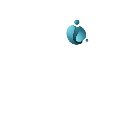
Business-edu.ro un sit
blog de noutăți, dedi
diseminării de informa
actualități. Acesta of
reportaje și analize 
diverse, de la eveni
la subiecte specifice
Este un spațiu digital