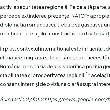
activ la securitatea regională. Pe de altă parte,
percepe extinderea prezenței NATO în apropiere
diplomația românească trebuie să găsească un ec
menținerea relațiilor constructive cu toate părț
În plus, contextul internațional este influențat
climatice, migrația și terorismul, care necesită
România are ocazia de a-și valorifica poziția geos
stabilitatea și prosperitatea regiunii. În același 
consens intern și de o viziune clară asupra inte
Sursa articol / foto: https://news.google.