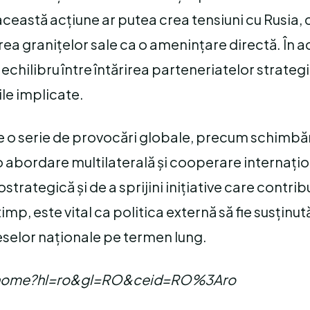
 această acțiune ar putea crea tensiuni cu Rusia, 
a granițelor sale ca o amenințare directă. În a
hilibru între întărirea parteneriatelor strategi
ile implicate.
 de o serie de provocări globale, precum schimbăr
 o abordare multilaterală și cooperare internațio
trategică și de a sprijini inițiative care contribu
timp, este vital ca politica externă să fie susținut
reselor naționale pe termen lung.
com/home?hl=ro&gl=RO&ceid=RO%3Aro