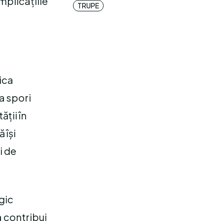
implicațiile
TRUPE
ica
 a spori
ății în
 își
i de
gic
a contribui