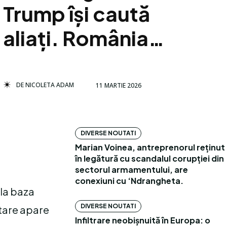
Trump își caută
aliați. România…
DE
NICOLETA ADAM
11 MARTIE 2026
DIVERSE NOUTATI
Marian Voinea, antreprenorul reținut
în legătură cu scandalul corupției din
sectorul armamentului, are
conexiuni cu ‘Ndrangheta.
 la baza
DIVERSE NOUTATI
itare apare
Infiltrare neobișnuită în Europa: o