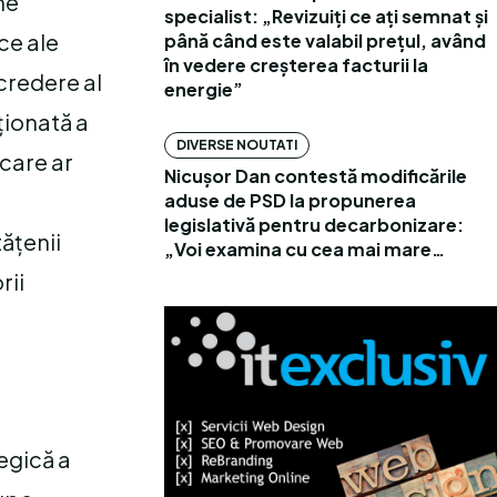
ne
specialist: „Revizuiți ce ați semnat și
ice ale
până când este valabil prețul, având
în vedere creșterea facturii la
credere al
energie”
ționată a
DIVERSE NOUTATI
 care ar
Nicușor Dan contestă modificările
aduse de PSD la propunerea
legislativă pentru decarbonizare:
ățenii
„Voi examina cu cea mai mare…
rii
egică a