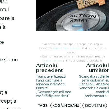
rupe
ntul
oare la
lă.
ce
- Ai nevoie de transport aeroport in Anglia?
Încearcă
Airport Taxi London
. Calitate la prețul
corect.
- Companie specializata in tranzactionarea de
e și prin
Criptomonede
si infrastructura blockchain.
Articolul
Articolul
precedent
următor
Trump avertizează
Scandal la audierile
Iranul cu privire la
șefei diplomației,
minarea strâmtorii
Oana Țoiu. Abatere
Ormuz:
xenofobă în cadrul
uția
„Consecințele militare
comisiei
vor fi fără precedent”
parlamentare…
ercepția
TAGS
KOGĂLNICEANU
SECURITATE