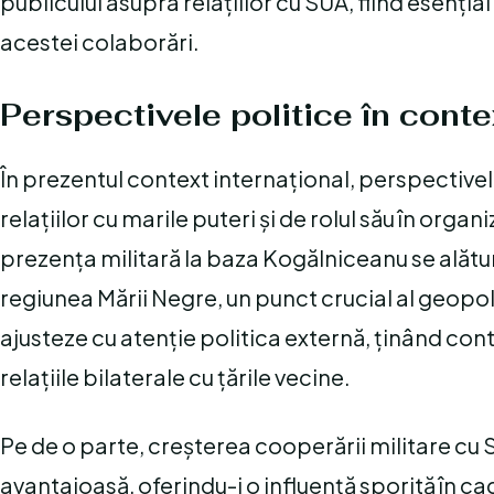
publicului asupra relațiilor cu SUA, fiind esențial 
acestei colaborări.
Perspectivele politice în conte
În prezentul context internațional, perspective
relațiilor cu marile puteri și de rolul său în orga
prezența militară la baza Kogălniceanu se alătură
regiunea Mării Negre, un punct crucial al geopoli
ajusteze cu atenție politica externă, ținând con
relațiile bilaterale cu țările vecine.
Pe de o parte, creșterea cooperării militare cu 
avantajoasă, oferindu-i o influență sporită în ca