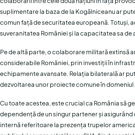
colaborării între cele două națiuni în fața prov
suplimentare la baza de la Kogălniceanu ar putea
comun față de securitatea europeană. Totuși, ace
suveranitatea României și la capacitatea sa de 
Pe de altă parte, o colaborare militară extinsă
considerabile României, prin investiții în infrastr
echipamente avansate. Relația bilaterală ar putea
dezvoltarea unor proiecte comune în domeniul apă
Cu toate acestea, este crucial ca România să ges
dependență de un singur partener și asigurând d
internă referitoare la prezența trupelor americ