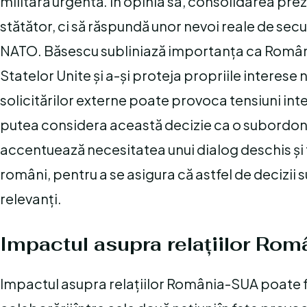
militară urgentă. În opinia sa, consolidarea preze
stătător, ci să răspundă unor nevoi reale de secur
NATO. Băsescu subliniază importanța ca România s
Statelor Unite și a-și proteja propriile interes
solicitărilor externe poate provoca tensiuni inte
putea considera această decizie ca o subordonar
accentuează necesitatea unui dialog deschis și t
români, pentru a se asigura că astfel de decizii
relevanți.
Impactul asupra relațiilor Ro
Impactul asupra relațiilor România-SUA poate fi