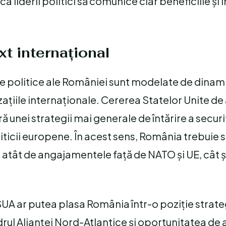
ca liderii politici să comunice clar beneficiile și 
xt internațional
le politice ale României sunt modelate de dinam
nizațiile internaționale. Cererea Statelor Unite de
 unei strategii mai generale de întărire a securit
ticii europene. În acest sens, România trebuie să
t atât de angajamentele față de NATO și UE, cât ș
SUA ar putea plasa România într-o poziție strate
drul Alianței Nord-Atlantice și oportunitatea de 