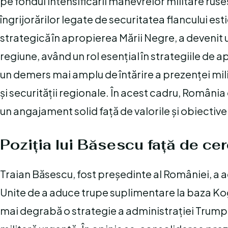
pe fondul intensificării manevrelor militare ruseș
îngrijorărilor legate de securitatea flancului est
strategică în apropierea Mării Negre, a devenit
regiune, având un rol esențial în strategiile de
un demers mai amplu de întărire a prezenței mili
și securității regionale. În acest cadru, Român
un angajament solid față de valorile și obiectiv
Poziția lui Băsescu față de ce
Traian Băsescu, fost președinte al României, a 
Unite de a aduce trupe suplimentare la baza Ko
mai degrabă o strategie a administrației Trump pe