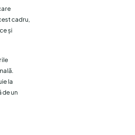
care
cest cadru,
ce și
ile
nală.
ie la
ă de un