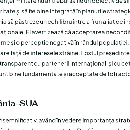
nței militare nu ar trebui să fie un obiectiv de si
itate și să fie bine integrată în planurile strateg
ă păstreze un echilibru între a fi un aliat de în
e naționale. El avertizează că acceptarea necondi
rne și o percepție negativă în rândul populației,
e față de interesele străine. Fostul președinte
ransparent cu partenerii internaționali și cu cet
 sunt bine fundamentate și acceptate de toți acto
mânia-SUA
 semnificativ, având în vedere importanța strat