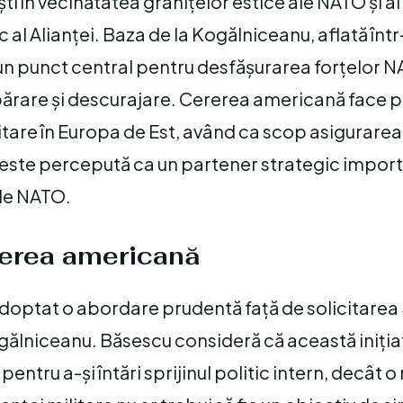
ti în vecinătatea granițelor estice ale NATO și al
ic al Alianței. Baza de la Kogălniceanu, aflată înt
 un punct central pentru desfășurarea forțelor N
 apărare și descurajare. Cererea americană face p
tare în Europa de Est, având ca scop asigurarea s
ia este percepută ca un partener strategic impor
ele NATO.
rerea americană
adoptat o abordare prudentă față de solicitarea
gălniceanu. Băsescu consideră că această iniția
ntru a-și întări sprijinul politic intern, decât o