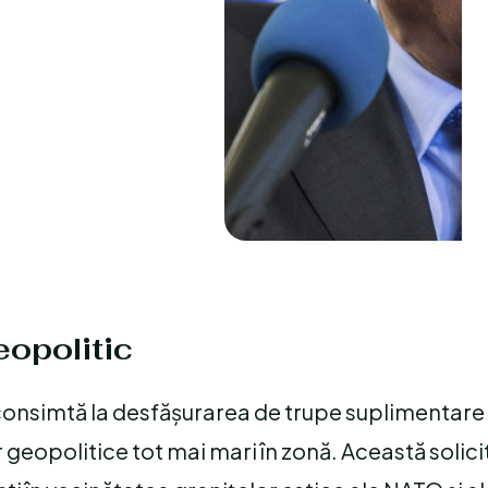
eopolitic
 consimtă la desfășurarea de trupe suplimentare
r geopolitice tot mai mari în zonă. Această solic