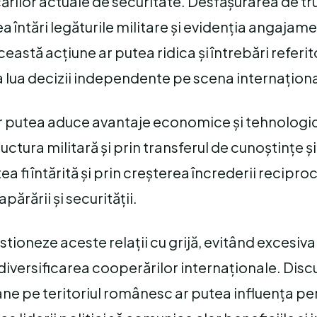
ocărilor actuale de securitate. Desfășurarea de t
 întări legăturile militare și evidenția angajame
astă acțiune ar putea ridica și întrebări referit
a lua decizii independente pe scena internaționa
 ar putea aduce avantaje economice și tehnologi
uctura militară și prin transferul de cunoștințe și
 fi întărită și prin creșterea încrederii reciproc
rării și securității.
tioneze aceste relații cu grijă, evitând excesiva
iversificarea cooperărilor internaționale. Disc
ane pe teritoriul românesc ar putea influența p