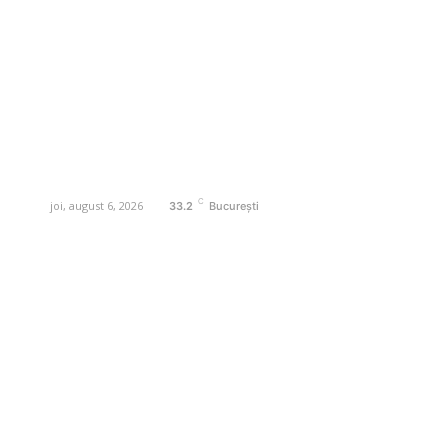
și actualități. Acesta oferă articole,
reportaje și analize pe teme diverse, de
la evenimente curente la subiecte
specifice de interes. Este un spațiu
digital pentru informare și educație.
Contactati-ne oricand la adresa:
contact@business-edu.ro
C
joi, august 6, 2026
33.2
București
Contact www.business-edu.ro
Politica de cookies (GDPR)
Politică de confidențialitate
Diverse Noutati
Afaceri si Industrii