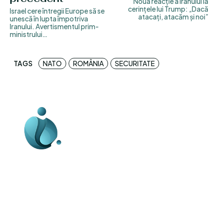
Noua reacție a Iranului la
cerințele lui Trump: „Dacă
Israel cere întregii Europe să se
atacați, atacăm și noi”
unescă în lupta împotriva
Iranului. Avertismentul prim-
ministrului…
TAGS
NATO
ROMÂNIA
SECURITATE
Business-edu.ro un site de știri / blog de
noutăți, dedicat diseminării de informații