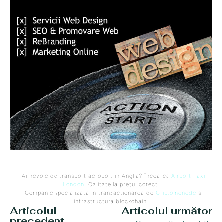
- Ai nevoie de transport aeroport in Anglia? Încearcă
Airport Taxi
London
. Calitate la prețul corect.
- Companie specializata in tranzactionarea de
Criptomonede
si
infrastructura blockchain.
Articolul
Articolul următor
precedent