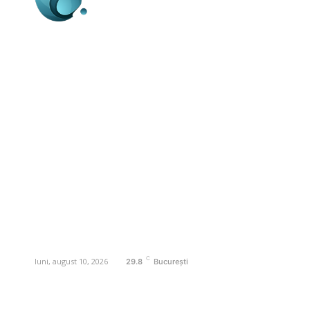
Business-edu.ro un site de știri / blog de
noutăți, dedicat diseminării de informații
și actualități. Acesta oferă articole,
reportaje și analize pe teme diverse, de
la evenimente curente la subiecte
specifice de interes. Este un spațiu
digital pentru informare și educație.
Contactati-ne oricand la adresa:
contact@business-edu.ro
C
luni, august 10, 2026
29.8
București