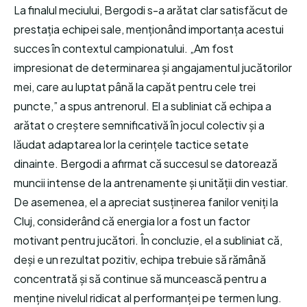
La finalul meciului, Bergodi s-a arătat clar satisfăcut de
prestația echipei sale, menționând importanța acestui
succes în contextul campionatului. „Am fost
impresionat de determinarea și angajamentul jucătorilor
mei, care au luptat până la capăt pentru cele trei
puncte,” a spus antrenorul. El a subliniat că echipa a
arătat o creștere semnificativă în jocul colectiv și a
lăudat adaptarea lor la cerințele tactice setate
dinainte. Bergodi a afirmat că succesul se datorează
muncii intense de la antrenamente și unității din vestiar.
De asemenea, el a apreciat susținerea fanilor veniți la
Cluj, considerând că energia lor a fost un factor
motivant pentru jucători. În concluzie, el a subliniat că,
deși e un rezultat pozitiv, echipa trebuie să rămână
concentrată și să continue să muncească pentru a
menține nivelul ridicat al performanței pe termen lung.