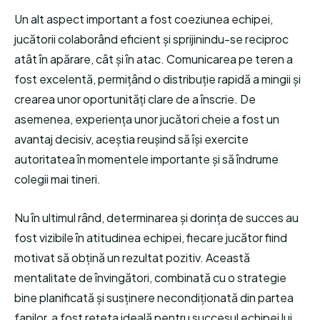
Un alt aspect important a fost coeziunea echipei,
jucătorii colaborând eficient și sprijinindu-se reciproc
atât în apărare, cât și în atac. Comunicarea pe teren a
fost excelentă, permițând o distribuție rapidă a mingii și
crearea unor oportunități clare de a înscrie. De
asemenea, experiența unor jucători cheie a fost un
avantaj decisiv, aceștia reușind să își exercite
autoritatea în momentele importante și să îndrume
colegii mai tineri.
Nu în ultimul rând, determinarea și dorința de succes au
fost vizibile în atitudinea echipei, fiecare jucător fiind
motivat să obțină un rezultat pozitiv. Această
mentalitate de învingători, combinată cu o strategie
bine planificată și susținere necondiționată din partea
fanilor, a fost rețeta ideală pentru succesul echipei lui