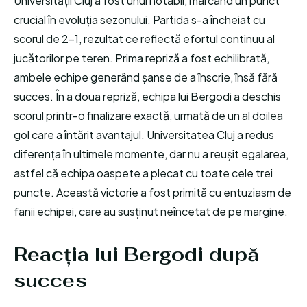
Universității Cluj a fost unul notabil, marcând un punct
crucial în evoluția sezonului. Partida s-a încheiat cu
scorul de 2-1, rezultat ce reflectă efortul continuu al
jucătorilor pe teren. Prima repriză a fost echilibrată,
ambele echipe generând șanse de a înscrie, însă fără
succes. În a doua repriză, echipa lui Bergodi a deschis
scorul printr-o finalizare exactă, urmată de un al doilea
gol care a întărit avantajul. Universitatea Cluj a redus
diferența în ultimele momente, dar nu a reușit egalarea,
astfel că echipa oaspete a plecat cu toate cele trei
puncte. Această victorie a fost primită cu entuziasm de
fanii echipei, care au susținut neîncetat de pe margine.
Reacția lui Bergodi după
succes