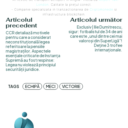
London
. Calitate la prețul corect.
- Companie specializata in tranzactionarea de
Criptomonede
si
infrastructura blockchain.
Articolul
Articolul următor
precedent
Exclusiv | Ilie Dumitrescu,
sigur: fotbalistul de 34 de ani
CCR detaliază motivele
care este „unul dintre cei mai
pentru care a considerat
valoroși din SuperLigă”!
neconstituțională legea
Deține 3 trofee
referitoare la pensiile
internaționale.
magistraților. Aspectele
esențiale criticate de Instanța
Supremă au fost respinse:
Legea nu violează principiul
securității juridice.
TAGS
ECHIPĂ
MECI
VICTORIE