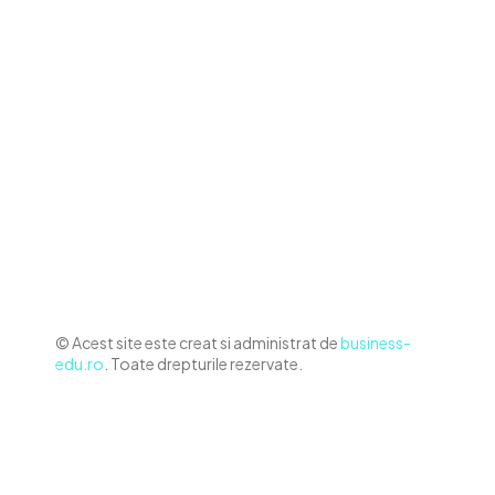
Contact www.business-edu.ro
Politica de cookies (GDPR)
Politică de confidențialitate
Diverse Noutati
Afaceri si Industrii
Sanatate / Hobby
Auto
Relaxare si timp liber
Home & Deco
© Acest site este creat si administrat de
business-
edu.ro
. Toate drepturile rezervate.