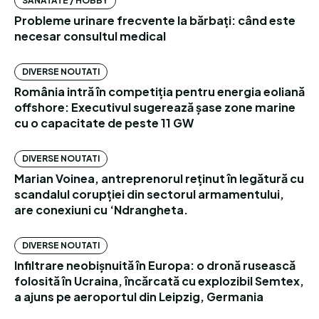
SANATATE / HOBBY
Probleme urinare frecvente la bărbați: când este
necesar consultul medical
DIVERSE NOUTATI
România intră în competiția pentru energia eoliană
offshore: Executivul sugerează șase zone marine
cu o capacitate de peste 11 GW
DIVERSE NOUTATI
Marian Voinea, antreprenorul reținut în legătură cu
scandalul corupției din sectorul armamentului,
are conexiuni cu ‘Ndrangheta.
DIVERSE NOUTATI
Infiltrare neobișnuită în Europa: o dronă rusească
folosită în Ucraina, încărcată cu explozibil Semtex,
a ajuns pe aeroportul din Leipzig, Germania