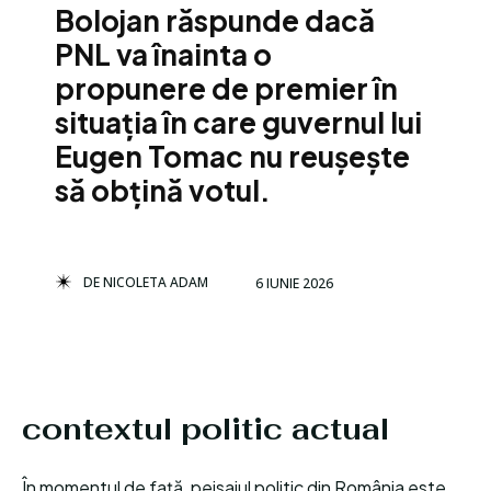
Bolojan răspunde dacă
PNL va înainta o
propunere de premier în
situația în care guvernul lui
Eugen Tomac nu reușește
să obțină votul.
DE
NICOLETA ADAM
6 IUNIE 2026
contextul politic actual
În momentul de față, peisajul politic din România este