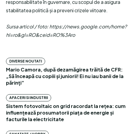
responsabilitate în guvernare, cu scopul de a asigura
stabilitatea politică și a preveni crizele viitoare.
Sursa articol / foto: https://news.google.com/home?
hl=ro&gl=RO&ceid=RO%3Aro
DIVERSE NOUTATI
Mario Camora, după dezamăgirea trăită de CFR:
„Să înceapă cu copiii și juniorii! Ei nu iau banii de la
părinți”
AFACERI SI INDUSTRII
Sistem fotovoltaic on grid racordat la rețea: cum
influențează prosumatorii piața de energie și
facturile la electricitate