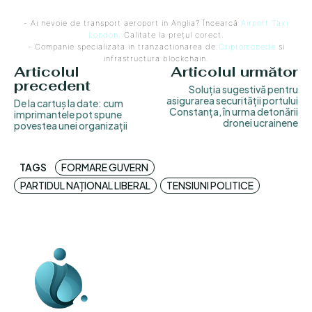
- Ai nevoie de transport aeroport in Anglia? Încearcă
Airport Taxi
London
. Calitate la prețul corect.
- Companie specializata in tranzactionarea de
Criptomonede
si
infrastructura blockchain.
Articolul
Articolul următor
precedent
Soluția sugestivă pentru
asigurarea securității portului
De la cartuș la date: cum
Constanța, în urma detonării
imprimantele pot spune
dronei ucrainene
povestea unei organizații
TAGS
FORMARE GUVERN
PARTIDUL NAȚIONAL LIBERAL
TENSIUNI POLITICE