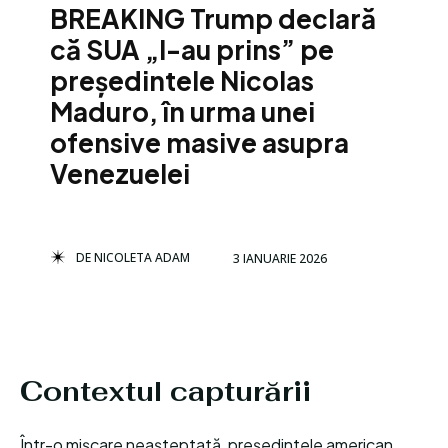
BREAKING Trump declară
că SUA „l-au prins” pe
președintele Nicolas
Maduro, în urma unei
ofensive masive asupra
Venezuelei
DE
NICOLETA ADAM
3 IANUARIE 2026
Contextul capturării
Într-o mișcare neașteptată, președintele american