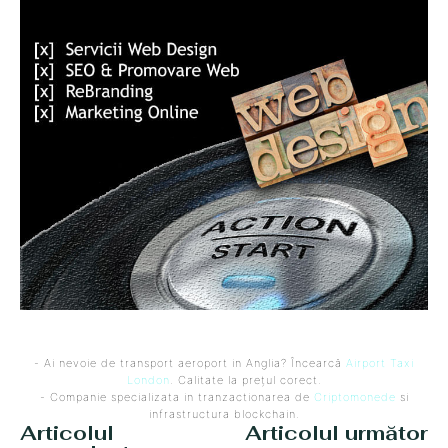
- Ai nevoie de transport aeroport in Anglia? Încearcă
Airport Taxi
London
. Calitate la prețul corect.
- Companie specializata in tranzactionarea de
Criptomonede
si
infrastructura blockchain.
Articolul
Articolul următor