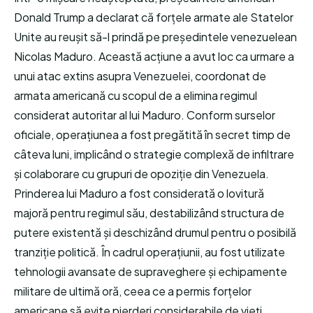
Donald Trump a declarat că forțele armate ale Statelor
Unite au reușit să-l prindă pe președintele venezuelean
Nicolas Maduro. Această acțiune a avut loc ca urmare a
unui atac extins asupra Venezuelei, coordonat de
armata americană cu scopul de a elimina regimul
considerat autoritar al lui Maduro. Conform surselor
oficiale, operațiunea a fost pregătită în secret timp de
câteva luni, implicând o strategie complexă de infiltrare
și colaborare cu grupuri de opoziție din Venezuela.
Prinderea lui Maduro a fost considerată o lovitură
majoră pentru regimul său, destabilizând structura de
putere existentă și deschizând drumul pentru o posibilă
tranziție politică. În cadrul operațiunii, au fost utilizate
tehnologii avansate de supraveghere și echipamente
militare de ultimă oră, ceea ce a permis forțelor
americane să evite pierderi considerabile de vieți