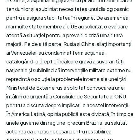
Externe, a exprimat îngrijorare cu privire la intensificarea
tensiunilor și a subliniat necesitatea unui dialog pașnic
pentru a asigura stabilitatea în regiune. De asemenea,
mai multe state membre ale UE au solicitat o evaluare
atentă a situației pentru a preveni o criză umanitară
majoră. Pe de altă parte, Rusia și China, aliați importanți
ai Venezuelei, au condamnat ferm acțiunea,
catalogând-o drept o încălcare gravă a suveranității
naționale și subliniind că intervențiile militare externe nu
reprezintă o soluție la problemele interne ale unei țări.
Ministerul de Externe rus a solicitat convocarea unei
întâlniri de urgență a Consiliului de Securitate al ONU
pentru a discuta despre implicațiile acestei intervenții.
În America Latină, opinia publică este divizată; în timp ce
unele guverne din regiune, precum Brazilia, au salutat
acțiunea ca un pas necesar pentru restabilirea