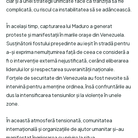
clar și a unei strategii unificate face ca tranziția să fie
complicată, cu riscul ca instabilitatea să se adâncească.
În același timp, capturarea lui Maduro a generat
proteste și manifestații în marile orașe din Venezuela.
Susținătorii fostului președinte au ieșit în stradă pentru
a-și exprima nemulțumirea față de ceea ce consideră a
fi o intervenție externă nejustificată, cerând eliberarea
liderului lor și respectarea suveranității naționale.
Forțele de securitate din Venezuela au fost nevoite să
intervină pentru a menține ordinea, însă confruntările au
dus la intensificarea tensiunilor și la violențe în unele
zone.
În această atmosferă tensionată, comunitatea
internațională și organizațiile de ajutor umanitar și-au
manifestat îngrijorarea cu privire la situa