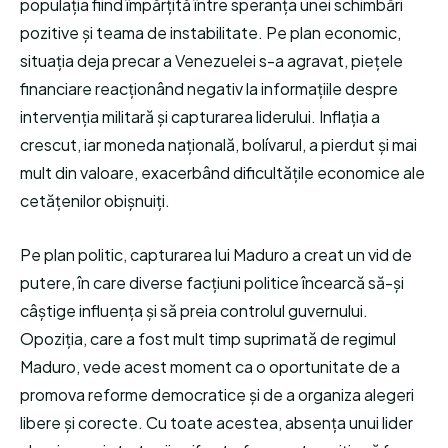
populația fiind împărțită între speranța unei schimbări
pozitive și teama de instabilitate. Pe plan economic,
situația deja precar a Venezuelei s-a agravat, piețele
financiare reacționând negativ la informațiile despre
intervenția militară și capturarea liderului. Inflația a
crescut, iar moneda națională, bolívarul, a pierdut și mai
mult din valoare, exacerbând dificultățile economice ale
cetățenilor obișnuiți.
Pe plan politic, capturarea lui Maduro a creat un vid de
putere, în care diverse facțiuni politice încearcă să-și
câștige influența și să preia controlul guvernului.
Opoziția, care a fost mult timp suprimată de regimul
Maduro, vede acest moment ca o oportunitate de a
promova reforme democratice și de a organiza alegeri
libere și corecte. Cu toate acestea, absența unui lider