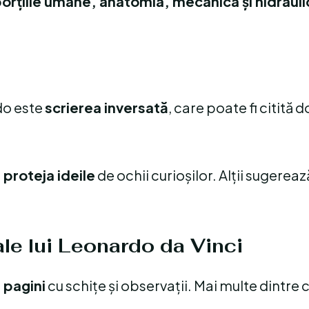
orțiile umane, anatomia, mecanica și hidrauli
do este
scrierea inversată
, care poate fi citită 
 proteja ideile
de ochii curioșilor. Alții sugereaz
ale lui Leonardo da Vinci
 pagini
cu schițe și observații. Mai multe dintre 