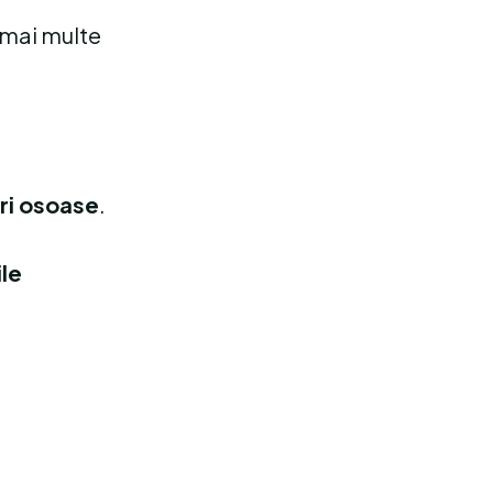
n mai multe
uri osoase
.
ile