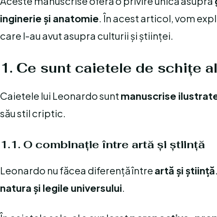
Aceste manuscrise oferă o privire unică asupra
inginerie și anatomie
. În acest articol, vom exp
care l-au avut asupra culturii și științei.
1. Ce sunt caietele de schițe a
Caietele lui Leonardo sunt
manuscrise ilustrat
său stil criptic.
1.1. O combinație între artă și știință
Leonardo nu făcea diferență între
artă și știință
natura și legile universului
.