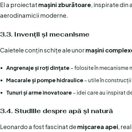
El a proiectat
mașini zburătoare
, inspirate din
aerodinamicii moderne.
3.3. Invenții și mecanisme
Caietele conțin schițe ale unor
mașini complex
Angrenaje și roți dințate
– folosite în mecanisme
Macarale și pompe hidraulice
– utile în construcții
Tunuri și arme inovatoare
– idei care au inspirat 
3.4. Studiile despre apă și natură
Leonardo a fost fascinat de
mişcarea apei
, re