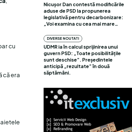
ca
,
Nicușor Dan contestă modificările
aduse de PSD la propunerea
legislativă pentru decarbonizare:
„Voi examina cu cea mai mare…
DIVERSE NOUTATI
doar cu
UDMR ia în calcul sprijinirea unui
guvern PSD: „Toate posibilitățile
sunt deschise”. Președintele
anticipă „rezultate” în două
săptămâni.
ă că era
caietele