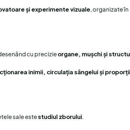
novatoare și experimente vizuale
, organizate î
 desenând cu precizie
organe, mușchi și struct
cționarea inimii, circulația sângelui și proporți
etele sale este
studiul zborului
.