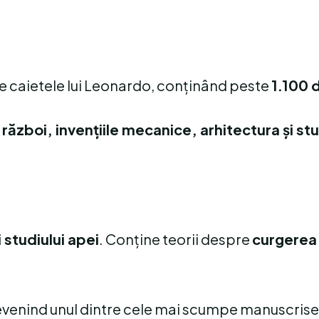
e caietele lui Leonardo, conținând peste
1.100 
 război, invențiile mecanice, arhitectura și stu
și studiului apei
. Conține teorii despre
curgerea 
evenind unul dintre cele mai scumpe manuscrise