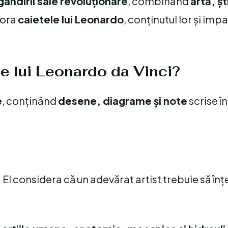
gândirii sale revoluționare
, combinând
artă, șt
lora
caietele lui Leonardo
, conținutul lor și imp
le lui Leonardo da Vinci?
e
, conținând
desene, diagrame și note
scrise î
. El considera că un adevărat artist trebuie să în