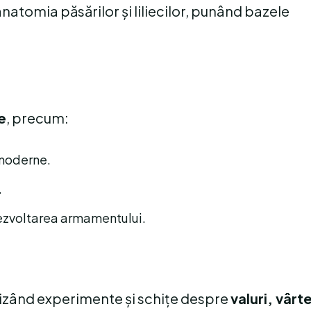
 anatomia păsărilor și liliecilor, punând bazele
e
, precum:
 moderne.
.
dezvoltarea armamentului.
alizând experimente și schițe despre
valuri, vârte