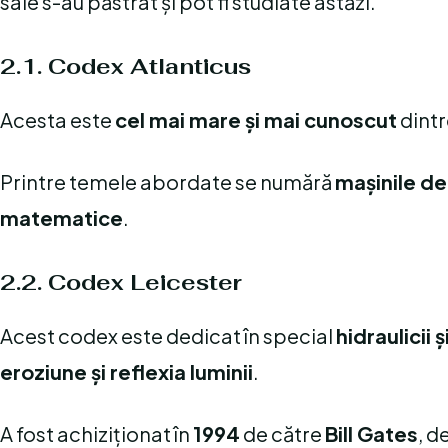
sale s-au păstrat și pot fi studiate astăzi.
2.1. Codex Atlanticus
Acesta este
cel mai mare și mai cunoscut
dintr
Printre temele abordate se numără
mașinile de
matematice
.
2.2. Codex Leicester
Acest codex este dedicat în special
hidraulicii 
eroziune și reflexia luminii
.
A fost achiziționat în
1994
de către
Bill Gates
, d