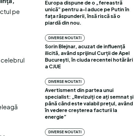
iință,
Europa dispune de o „fereastră
unică” pentru a-l aduce pe Putin în
actul pe
fața răspunderii, însă riscă să o
piardă din nou.
DIVERSE NOUTATI
Sorin Blejnar, acuzat de influență
ilicită, având sprijinul Curții de Apel
n celebrul
București, în ciuda recentei hotărâri
a CJUE
DIVERSE NOUTATI
Avertisment din partea unui
specialist: „Revizuiți ce ați semnat și
până când este valabil prețul, având
țeleagă
în vedere creșterea facturii la
energie”
DIVERSE NOUTATI