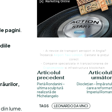
de pagini
.
diile
- Ai nevoie de transport aeroport in Anglia?
Încearcă
Airport Taxi London
. Calitate la prețul
corect.
- Companie specializata in tranzactionarea de
Criptomonede
si infrastructura blockchain.
Articolul
Articolul
precedent
următor
râurilor,
Pietà Rondanini –
Dioclețian – Împăratul
ultima sculptură
care a reformat
realizată de
Imperiul Roman
Michelangelo
TAGS
LEONARDO DA VINCI
 din lume.