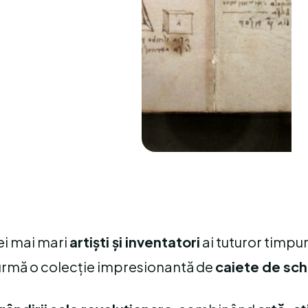
ei mai mari
artiști și inventatori
ai tuturor timpur
n urmă o colecție impresionantă de
caiete de sch