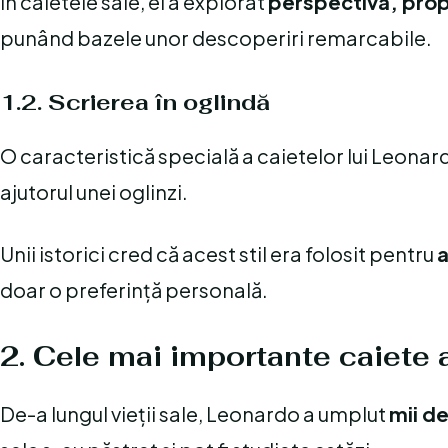
În caietele sale, el a explorat
perspectiva, prop
punând bazele unor descoperiri remarcabile.
1.2. Scrierea în oglindă
O caracteristică specială a caietelor lui Leonar
ajutorul unei oglinzi.
Unii istorici cred că acest stil era folosit pentru
a
doar o preferință personală.
2. Cele mai importante caiete 
De-a lungul vieții sale, Leonardo a umplut
mii de