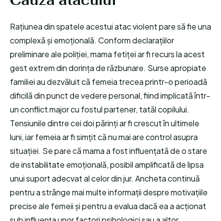
Cauza atacului
Rațiunea din spatele acestui atac violent pare să fie una
complexă și emoțională. Conform declarațiilor
preliminare ale poliției, mama fetiței ar fi recurs la acest
gest extrem din dorința de răzbunare. Surse apropiate
familiei au dezvăluit că femeia trecea printr-o perioadă
dificilă din punct de vedere personal, fiind implicată într-
un conflict major cu fostul partener, tatăl copilului.
Tensiunile dintre cei doi părinți ar fi crescut în ultimele
luni, iar femeia ar fi simțit că nu mai are control asupra
situației. Se pare că mama a fost influențată de o stare
de instabilitate emoțională, posibil amplificată de lipsa
unui suport adecvat al celor din jur. Ancheta continuă
pentru a strânge mai multe informații despre motivațiile
precise ale femeii și pentru a evalua dacă ea a acționat
sub influența unor factori psihologici sau a altor