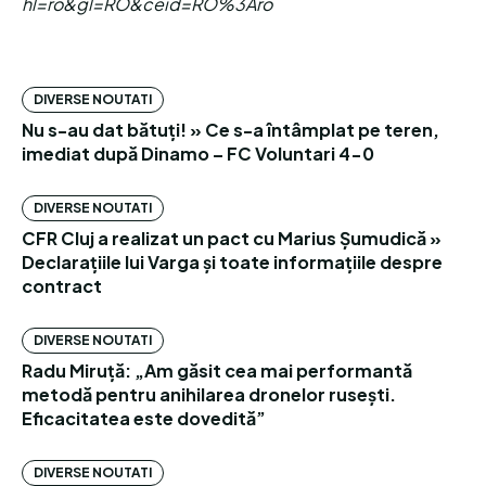
hl=ro&gl=RO&ceid=RO%3Aro
DIVERSE NOUTATI
Nu s-au dat bătuți! » Ce s-a întâmplat pe teren,
imediat după Dinamo – FC Voluntari 4-0
DIVERSE NOUTATI
CFR Cluj a realizat un pact cu Marius Șumudică »
Declarațiile lui Varga și toate informațiile despre
contract
DIVERSE NOUTATI
Radu Miruță: „Am găsit cea mai performantă
metodă pentru anihilarea dronelor rusești.
Eficacitatea este dovedită”
DIVERSE NOUTATI