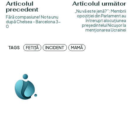
Articolul
Articolul următor
precedent
„Nu vă este jenă?”: Membrii
opoziției din Parlament au
Fără compasiune! Nota unu
întrerupt alocuțiunea
după Chelsea – Barcelona 3-
președintelui Nicușor la
0
menționarea Ucrainei
TAGS
FETIȚĂ
INCIDENT
MAMĂ
Business-edu.ro un site de știri / blog de