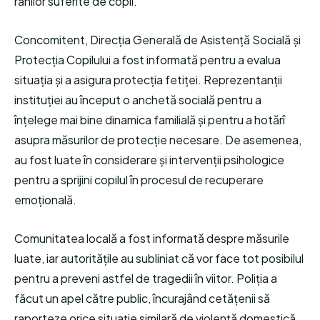
rănilor suferite de copil.
Concomitent, Direcția Generală de Asistență Socială și
Protecția Copilului a fost informată pentru a evalua
situația și a asigura protecția fetiței. Reprezentanții
instituției au început o anchetă socială pentru a
înțelege mai bine dinamica familială și pentru a hotărî
asupra măsurilor de protecție necesare. De asemenea,
au fost luate în considerare și intervenții psihologice
pentru a sprijini copilul în procesul de recuperare
emoțională.
Comunitatea locală a fost informată despre măsurile
luate, iar autoritățile au subliniat că vor face tot posibilul
pentru a preveni astfel de tragedii în viitor. Poliția a
făcut un apel către public, încurajând cetățenii să
raporteze orice situație similară de violență domestică,