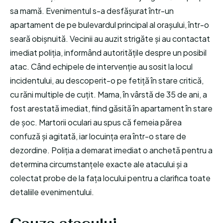
sa mamă. Evenimentul s-a desfășurat într-un
apartament de pe bulevardul principal al orașului, într-o
seară obișnuită. Vecinii au auzit strigăte și au contactat
imediat poliția, informând autoritățile despre un posibil
atac. Când echipele de intervenție au sosit la locul
incidentului, au descoperit-o pe fetiță în stare critică,
cu răni multiple de cuțit. Mama, în vârstă de 35 de ani, a
fost arestată imediat, fiind găsită în apartament în stare
de șoc. Martorii oculari au spus că femeia părea
confuză și agitată, iar locuința era într-o stare de
dezordine. Poliția a demarat imediat o anchetă pentru a
determina circumstanțele exacte ale atacului și a
colectat probe de la fața locului pentru a clarifica toate
detaliile evenimentului.