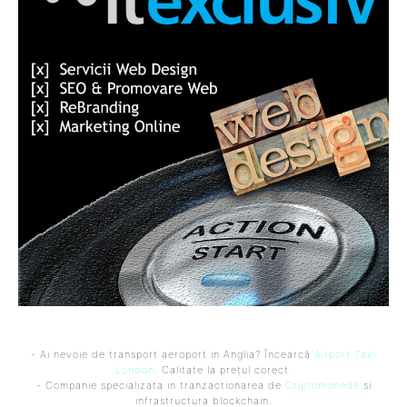
- Ai nevoie de transport aeroport in Anglia? Încearcă
Airport Taxi
London
. Calitate la prețul corect.
- Companie specializata in tranzactionarea de
Criptomonede
si
infrastructura blockchain.