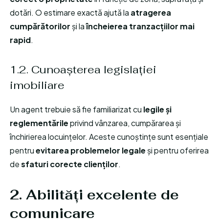
dotări. O estimare exactă ajută la
atragerea
cumpărătorilor
și la
încheierea tranzacțiilor mai
rapid
.
1.2. Cunoașterea legislației
imobiliare
Un agent trebuie să fie familiarizat cu
legile și
reglementările
privind vânzarea, cumpărarea și
închirierea locuințelor. Aceste cunoștințe sunt esențiale
pentru
evitarea problemelor legale
și pentru oferirea
de
sfaturi corecte clienților
.
2. Abilități excelente de
comunicare