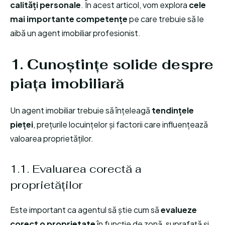
calități personale
. În acest articol, vom explora
cele
mai importante competențe
pe care trebuie să le
aibă un agent imobiliar profesionist.
1. Cunoștințe solide despre
piața imobiliară
Un agent imobiliar trebuie să înțeleagă
tendințele
pieței
, prețurile locuințelor și factorii care influențează
valoarea proprietăților.
1.1. Evaluarea corectă a
proprietăților
Este important ca agentul să știe cum să
evalueze
corect o proprietate
în funcție de zonă, suprafață și