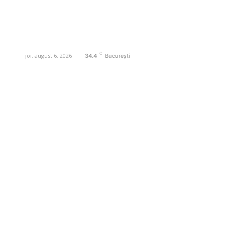
digital pentru informare și educație.
Contactati-ne oricand la adresa:
contact@business-edu.ro
C
joi, august 6, 2026
34.4
București
Contact www.business-edu.ro
Politica de cookies (GDPR)
Politică de confidențialitate
Diverse Noutati
Afaceri si Industrii
Sanatate / Hobby
Auto
Relaxare si timp liber
Home & Deco