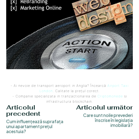
- Ai nevoie de transport aeroport in Anglia? Încearcă
Airport Taxi
London
. Calitate la prețul corect.
- Companie specializata in tranzactionarea de
Criptomonede
si
infrastructura blockchain.
Articolul
Articolul următor
precedent
Care sunt noile prevederi
înscrise în legislația
Cum influențează suprafața
imobiliară?
unui apartament prețul
acestuia?