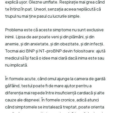
explică ușor. Glezne umflate. Respirație mai grea când
te întinzi în pat. Uneori, senzația aceea neplăcută că
trupul nu mai ține pasul cu lucrurile simple.
Problema este că aceste simptome nu sunt exclusive
inimii. Lipsa de aer poate veni și din plămâni, și din
anemie, și din anxietate, și din obezitate, și din infecții.
Tocmai aici BNP și NT-proBNP devin folositoare: ajută
medicul să își facă o idee mai clară dacă inima este sau
nu implicată.
În formele acute, când omul ajunge la camera de gardă
gâfâind, testul poate fi de mare ajutor pentru a
diferenția mai repede între insuficiență cardiacă și alte
cauze ale dispneei. În formele cronice, adică atunci
când simptomele se instalează treptat, poate orienta