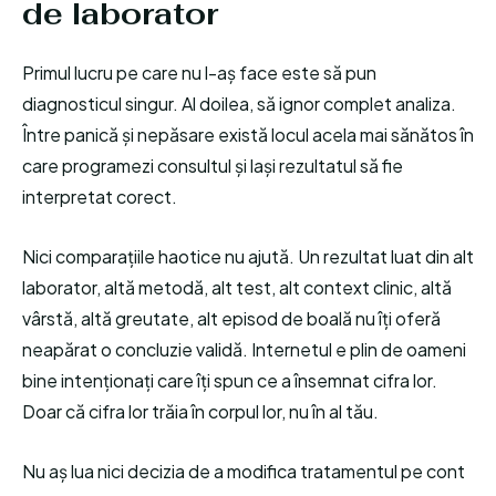
de laborator
Primul lucru pe care nu l-aș face este să pun
diagnosticul singur. Al doilea, să ignor complet analiza.
Între panică și nepăsare există locul acela mai sănătos în
care programezi consultul și lași rezultatul să fie
interpretat corect.
Nici comparațiile haotice nu ajută. Un rezultat luat din alt
laborator, altă metodă, alt test, alt context clinic, altă
vârstă, altă greutate, alt episod de boală nu îți oferă
neapărat o concluzie validă. Internetul e plin de oameni
bine intenționați care îți spun ce a însemnat cifra lor.
Doar că cifra lor trăia în corpul lor, nu în al tău.
Nu aș lua nici decizia de a modifica tratamentul pe cont