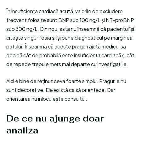
În insuficiența cardiacă acută, valorile de excludere
frecvent folosite sunt BNP sub 100 ng/L și NT-proBNP
sub 300 ng/L. Din nou, asta nu înseamnă că pacientul își
citește singur foaia și își pune diagnosticul pe marginea
patului. Înseamnă că aceste praguri ajută medicul să
decidă cât de probabilă este insuficiența cardiacă și cât
de repede trebuie mers mai departe cu investigațiile.
Aici e bine de reținut ceva foarte simplu. Pragurile nu
sunt decorative. Ele există ca să orienteze. Dar
orientarea nu înlocuiește consultul.
De ce nu ajunge doar
analiza