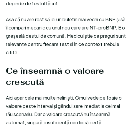
depinde de testul făcut.
Așa că nu are rost să iei un buletin mai vechi cu BNP și să
îl compari mecanic cu unul nou care are NT-proBNP. E o
greșeală destul de comună. Medicul știe ce praguri sunt
relevante pentru fiecare test și în ce context trebuie
citite.
Ce înseamnă o valoare
crescută
Aici apar cele mai multe neliniști. Omul vede pe foaie o
valoare peste interval și gândul sare imediat la cel mai
rău scenariu. Dar o valoare crescută nu înseamnă
automat, singură, insuficiență cardiacă certă.