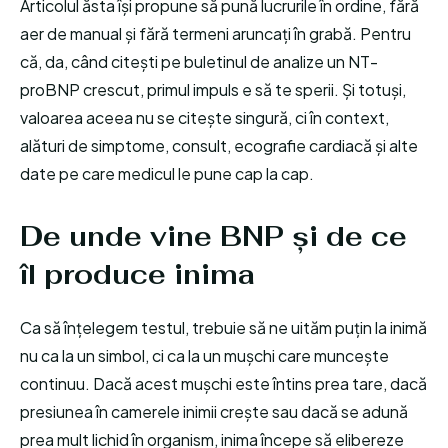
Articolul ăsta își propune să pună lucrurile în ordine, fără
aer de manual și fără termeni aruncați în grabă. Pentru
că, da, când citești pe buletinul de analize un NT-
proBNP crescut, primul impuls e să te sperii. Și totuși,
valoarea aceea nu se citește singură, ci în context,
alături de simptome, consult, ecografie cardiacă și alte
date pe care medicul le pune cap la cap.
De unde vine BNP și de ce
îl produce inima
Ca să înțelegem testul, trebuie să ne uităm puțin la inimă
nu ca la un simbol, ci ca la un mușchi care muncește
continuu. Dacă acest mușchi este întins prea tare, dacă
presiunea în camerele inimii crește sau dacă se adună
prea mult lichid în organism, inima începe să elibereze