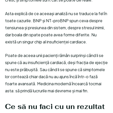
Asta explică de ce aceeași analiză nu se traduce la fel în
toate cazurile. BNP și NT-proBNP spun ceva despre
tensiunea și presiunea din sistem, despre stresul inimii,
dar boala din spate poate avea forme diferite. Nu
există un singur chip al insuficienței cardiace.
Poate de aceea unii pacienți rămân surprinși când li se
spune că au insuficiență cardiacă, deși fracția de ejecție
nu este prăbușită. Sau când li se spune că simptomele
lor contează chiar dacă nu au ajuns încă într-o fază
foarte avansată. Medicina modernă încearcă tocmai
asta: să prindă lucrurile mai devreme și mai fin.
Ce să nu faci cu un rezultat