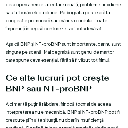
descoperi anemie, afectare renală, probleme tiroidiene
sau tulburări electrolitice. Radiografia poate arăta
congestie pulmonară sau mărirea cordului. Toate
împreună încep să contureze tabloul adevărat.
Așa că BNP și NT-proBNP sunt importante, dar nu sunt
singure pe scenă. Mai degrabă sunt genul de martor
care spune ceva esențial, fără să fi văzut tot filmul.
Ce alte lucruri pot crește
BNP sau NT-proBNP
Aici merită puțină răbdare, fiindcă tocmai de aceea
interpretarea nu e mecanică. BNP și NT-proBNP pot fi
crescute și în alte situații, nu doar în insuficiență
cardiacă. De pildă, în boala renală cronică valorile pot fi