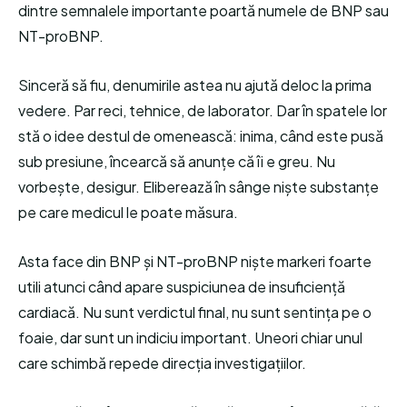
dintre semnalele importante poartă numele de BNP sau
NT-proBNP.
Sinceră să fiu, denumirile astea nu ajută deloc la prima
vedere. Par reci, tehnice, de laborator. Dar în spatele lor
stă o idee destul de omenească: inima, când este pusă
sub presiune, încearcă să anunțe că îi e greu. Nu
vorbește, desigur. Eliberează în sânge niște substanțe
pe care medicul le poate măsura.
Asta face din BNP și NT-proBNP niște markeri foarte
utili atunci când apare suspiciunea de insuficiență
cardiacă. Nu sunt verdictul final, nu sunt sentința pe o
foaie, dar sunt un indiciu important. Uneori chiar unul
care schimbă repede direcția investigațiilor.