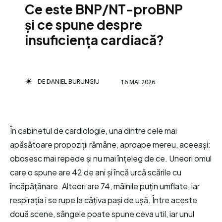
Ce este BNP/NT-proBNP
și ce spune despre
insuficiența cardiacă?
DE
DANIEL BURUNGIU
16 MAI 2026
În cabinetul de cardiologie, una dintre cele mai
apăsătoare propoziții rămâne, aproape mereu, aceeași:
obosesc mai repede și nu mai înțeleg de ce. Uneori omul
care o spune are 42 de ani și încă urcă scările cu
încăpățânare. Alteori are 74, mâinile puțin umflate, iar
respirația i se rupe la câțiva pași de ușă. Între aceste
două scene, sângele poate spune ceva util, iar unul