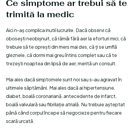
Ce simptome ar trebui să te
trimită la medic
Aici n-aș complica inutil lucrurile. Dacă observi că
obosești neobișnuit, că rămâi fără aer la eforturi mici, că
trebuie să te oprești din mers mai des, că ți se umflă
gleznele, că dormi mai greu întins complet sau că te
trezești noaptea din lipsă de aer, merită un consult.
Mai ales dacă simptomele sunt noi sau s-au agravat în
ultimele săptămâni. Mai ales dacă ai hipertensiune,
diabet, boală coronariană, antecedente de infarct,
boală valvulară sau fibrilație atrială. Nu trebuie așteptat
până când corpul începe să negocieze pentru fiecare
scară urcată.