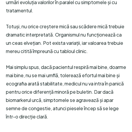
urmări evoluția valorilor în paralel cu simptomele și cu
tratamentul.
Totuși, nu orice creștere mică sau scădere mică trebuie
dramatic interpretată. Organismul nu funcționează ca
un ceas elvețian. Pot exista variații, iar valoarea trebuie
mereu citită împreună cu tabloul clinic.
Mai simplu spus, dacă pacientul respiră mai bine, doarme
mai bine, nu se mai umflă, tolerează efortul mai bine și
ecografia arată stabilitate, medicul nu va intra în panică
pentru orice diferență minoră pe buletin. Dar dacă
biomarkerul urcă, simptomele se agravează și apar
semne de congestie, atunci piesele încep să se lege
într-o direcție clară.