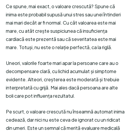
Ce spune, mai exact, o valoare crescută? Spune că
inima este probabil supusă unui stres sau unei întinderi
mai mari decât ar fi normal. Cu cât valoarea este mai
mare, cu atât crește suspiciunea că insuficiența
cardiacă este prezentă sau că severitatea este mai
mare. Totuși, nu este o relație perfectă, ca la riglă.
Uneori, valorile foarte mari apar la persoane care au o
decompensare clară, cu lichid acumulat și simptome
evidente. Alteori, creșterea este moderată și trebuie
interpretată cu grijă. Mai ales dacă persoana are alte
boli care pot influența rezultatul.
Pe scurt, o valoare crescută nu înseamnă automat inima
cedează, dar nici nu este ceva de ignorat cu un ridicat
din umeri. Este un semnal că merită evaluare medicală