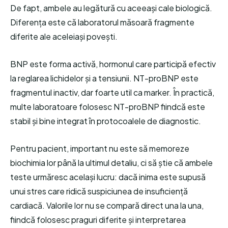
De fapt, ambele au legătură cu aceeași cale biologică.
Diferența este că laboratorul măsoară fragmente
diferite ale aceleiași povești.
BNP este forma activă, hormonul care participă efectiv
la reglarea lichidelor și a tensiunii. NT-proBNP este
fragmentul inactiv, dar foarte util ca marker. În practică,
multe laboratoare folosesc NT-proBNP fiindcă este
stabil și bine integrat în protocoalele de diagnostic.
Pentru pacient, important nu este să memoreze
biochimia lor până la ultimul detaliu, ci să știe că ambele
teste urmăresc același lucru: dacă inima este supusă
unui stres care ridică suspiciunea de insuficiență
cardiacă. Valorile lor nu se compară direct una la una,
fiindcă folosesc praguri diferite și interpretarea