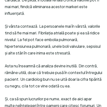
mai mari, fiindcă eliminarea acestor markeri este
influențată.
Și vârsta contează. La persoanele mai în vârstă, valorile
tind să fie mai mari. Fibrilația atrială poate și ea să ridice
nivelul. La fel pot face embolia pulmonară,
hipertensiunea pulmonară, unele boli valvulare, sepsisul
și alte stări în care inima este stresată.
Asta nu înseamnă că analiza devine inutilă. Din contră,
rămâne utilă, doar că trebuie pusă în contextul întregului
pacient. Un cardiolog bun nu se uită doar la cifra tipărită
cu negru, ci la tot ce vine odată cu ea.
Și, ca să spun lucrurilor pe nume, exact de aici apar
multe neînțelegeri între oameni care citesc forumuri. Un