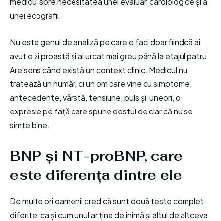
medicul spre necesitatea unei evaluări cardiologice și a
unei ecografii.
Nu este genul de analiză pe care o faci doar fiindcă ai
avut o zi proastă și ai urcat mai greu până la etajul patru.
Are sens când există un context clinic. Medicul nu
tratează un număr, ci un om care vine cu simptome,
antecedente, vârstă, tensiune, puls și, uneori, o
expresie pe față care spune destul de clar că nu se
simte bine.
BNP și NT-proBNP, care
este diferența dintre ele
De multe ori oamenii cred că sunt două teste complet
diferite, ca și cum unul ar ține de inimă și altul de altceva.