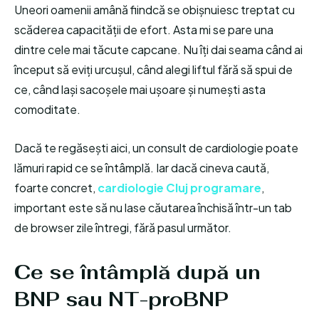
Uneori oamenii amână fiindcă se obișnuiesc treptat cu
scăderea capacității de efort. Asta mi se pare una
dintre cele mai tăcute capcane. Nu îți dai seama când ai
început să eviți urcușul, când alegi liftul fără să spui de
ce, când lași sacoșele mai ușoare și numești asta
comoditate.
Dacă te regăsești aici, un consult de cardiologie poate
lămuri rapid ce se întâmplă. Iar dacă cineva caută,
foarte concret,
cardiologie Cluj programare
,
important este să nu lase căutarea închisă într-un tab
de browser zile întregi, fără pasul următor.
Ce se întâmplă după un
BNP sau NT-proBNP