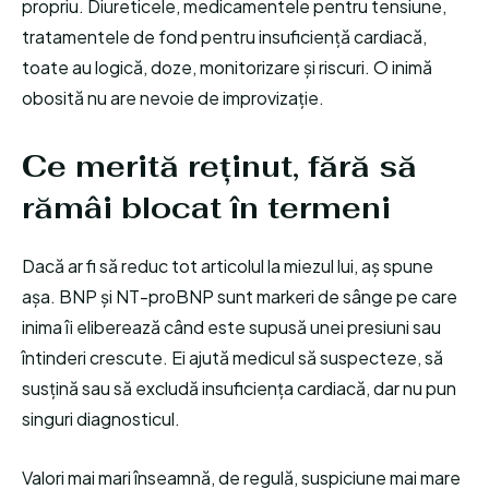
propriu. Diureticele, medicamentele pentru tensiune,
tratamentele de fond pentru insuficiență cardiacă,
toate au logică, doze, monitorizare și riscuri. O inimă
obosită nu are nevoie de improvizație.
Ce merită reținut, fără să
rămâi blocat în termeni
Dacă ar fi să reduc tot articolul la miezul lui, aș spune
așa. BNP și NT-proBNP sunt markeri de sânge pe care
inima îi eliberează când este supusă unei presiuni sau
întinderi crescute. Ei ajută medicul să suspecteze, să
susțină sau să excludă insuficiența cardiacă, dar nu pun
singuri diagnosticul.
Valori mai mari înseamnă, de regulă, suspiciune mai mare