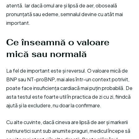
atentă. Iar dacă omul are și lipsă de aer, oboseală
pronunțată sau edeme, semnalul devine cu atât mai
important.
Ce înseamnă o valoare
mică sau normală
La fel de important este și reversul. O valoare mică de
BNP sau NT-proBNP, mai ales într-un context potrivit,
poate face insuficiența cardiacă mai puțin probabilă. De
asta testul este foarte util în practica de zi cu zi, fiindcă
ajută și la excludere, nu doar la confirmare.
Cu alte cuvinte, dacă cineva are lipsă de aer și markerii
natriuretici sunt sub anumite praguri, medicul începe să