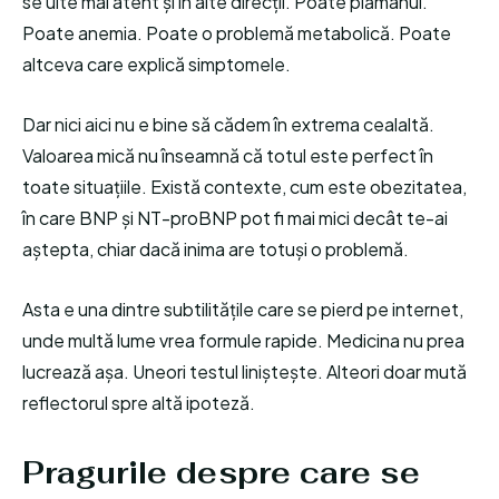
se uite mai atent și în alte direcții. Poate plămânul.
Poate anemia. Poate o problemă metabolică. Poate
altceva care explică simptomele.
Dar nici aici nu e bine să cădem în extrema cealaltă.
Valoarea mică nu înseamnă că totul este perfect în
toate situațiile. Există contexte, cum este obezitatea,
în care BNP și NT-proBNP pot fi mai mici decât te-ai
aștepta, chiar dacă inima are totuși o problemă.
Asta e una dintre subtilitățile care se pierd pe internet,
unde multă lume vrea formule rapide. Medicina nu prea
lucrează așa. Uneori testul liniștește. Alteori doar mută
reflectorul spre altă ipoteză.
Pragurile despre care se