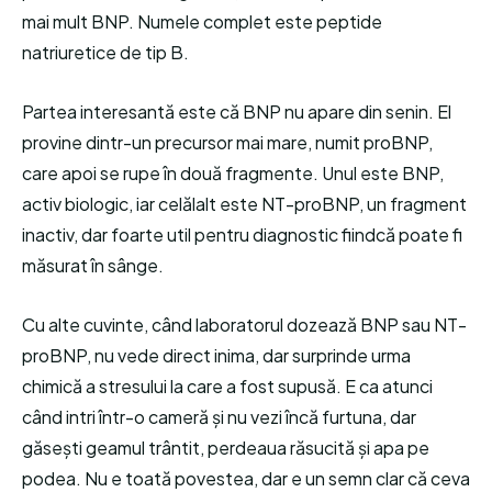
mai mult BNP. Numele complet este peptide
natriuretice de tip B.
Partea interesantă este că BNP nu apare din senin. El
provine dintr-un precursor mai mare, numit proBNP,
care apoi se rupe în două fragmente. Unul este BNP,
activ biologic, iar celălalt este NT-proBNP, un fragment
inactiv, dar foarte util pentru diagnostic fiindcă poate fi
măsurat în sânge.
Cu alte cuvinte, când laboratorul dozează BNP sau NT-
proBNP, nu vede direct inima, dar surprinde urma
chimică a stresului la care a fost supusă. E ca atunci
când intri într-o cameră și nu vezi încă furtuna, dar
găsești geamul trântit, perdeaua răsucită și apa pe
podea. Nu e toată povestea, dar e un semn clar că ceva