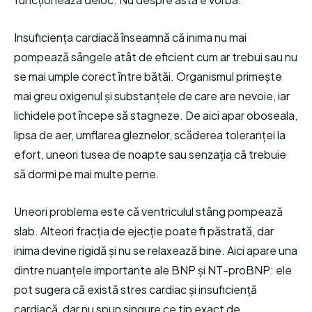
Insuficiența cardiacă înseamnă că inima nu mai
pompează sângele atât de eficient cum ar trebui sau nu
se mai umple corect între bătăi. Organismul primește
mai greu oxigenul și substanțele de care are nevoie, iar
lichidele pot începe să stagneze. De aici apar oboseala,
lipsa de aer, umflarea gleznelor, scăderea toleranței la
efort, uneori tusea de noapte sau senzația că trebuie
să dormi pe mai multe perne.
Uneori problema este că ventriculul stâng pompează
slab. Alteori fracția de ejecție poate fi păstrată, dar
inima devine rigidă și nu se relaxează bine. Aici apare una
dintre nuanțele importante ale BNP și NT-proBNP: ele
pot sugera că există stres cardiac și insuficiență
cardiacă, dar nu spun singure ce tip exact de