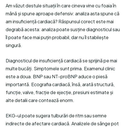
Am văzut destule situații în care cineva vine cu foaia în
mână și spune aproape defensiv: analiza asta spune că
am insuficiență cardiacă? Răspunsul corect este mai
degrabă acesta: analiza poate susține diagnosticul sau
îl poate face mai puțin probabil, dar nu îl stabilește
singură.
Diagnosticul de insuficiență cardiacă se sprijină pe mai
multe bucăți. Simptomele sunt prima. Examenul clinic
este a doua. BNP sau NT-proBNP aduce o piesă
importantă. Ecografia cardiacă, însă, arată structură,
funcție, valve, fracție de ejecție, presiuni estimate și
alte detalii care contează enorm.
EKG-ul poate sugera tulburări de ritm sau semne
indirecte de afectare cardiacă. Analizele de sânge pot