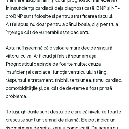
În insuficiența cardiacă deja diagnosticată, BNP și NT-
proBNP sunt folosite și pentru stratificarea riscului.
Altfel spus, nu doar pentru a bănui boala, ci și pentru a
înțelege cât de vulnerabil este pacientul.
Asta nu înseamnă că o valoare mare decide singură
viitorul cuiva. Ar fi crud și fals să spunem așa.
Prognosticul depinde de foarte multe: cauza
insuficienței cardiace, funcția ventriculului stâng,
răspunsul la tratament, rinichii, tensiunea, ritmul cardiac,
comorbiditățile și, da, cât de devreme a fost prinsă
problema.
Totuși, ghidurile sunt destul de clare că nivelurile foarte
crescute sunt un semnal de alarmă. Ele pot indica un
risc mai mare de spitalizare și complicații. De aceea nu