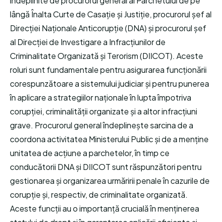
îndeplinite de procurorul general al Parchetului de pe
lângă Înalta Curte de Casație și Justiție, procurorul șef al
Direcției Naționale Anticorupție (DNA) și procurorul șef
al Direcției de Investigare a Infracțiunilor de
Criminalitate Organizată și Terorism (DIICOT). Aceste
roluri sunt fundamentale pentru asigurarea funcționării
corespunzătoare a sistemului judiciar și pentru punerea
în aplicare a strategiilor naționale în lupta împotriva
corupției, criminalității organizate și a altor infracțiuni
grave. Procurorul general îndeplinește sarcina de a
coordona activitatea Ministerului Public și de a menține
unitatea de acțiune a parchetelor, în timp ce
conducătorii DNA și DIICOT sunt răspunzători pentru
gestionarea și organizarea urmăririi penale în cazurile de
corupție și, respectiv, de criminalitate organizată.
Aceste funcții au o importanță crucială în menținerea