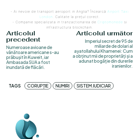
- Ai nevoie de transport aeroport in Anglia? Încearcă
Airport Taxi
London
. Calitate la prețul corect.
- Companie specializata in tranzactionarea de
Criptomonede
si
infrastructura blockchain.
Articolul
Articolul următor
precedent
Imperiul secret de 95 de
miliarde de dolari al
Numeroase avioane de
ayatollahului Khamenei: Cum
vânătoare americane s-au
a obținut mii de proprietăți și a
prăbușit în Kuweit, iar
adunat bogăție din durerile
Ambasada SUA a fost
iranienilor.
inundată de flăcări.
TAGS
CORUPȚIE
NUMIRI
SISTEM JUDICIAR