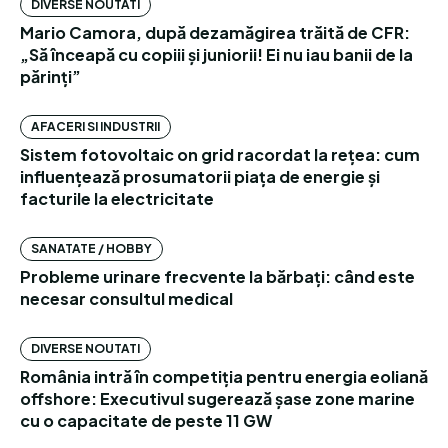
DIVERSE NOUTATI
Mario Camora, după dezamăgirea trăită de CFR:
„Să înceapă cu copiii și juniorii! Ei nu iau banii de la
părinți”
AFACERI SI INDUSTRII
Sistem fotovoltaic on grid racordat la rețea: cum
influențează prosumatorii piața de energie și
facturile la electricitate
SANATATE / HOBBY
Probleme urinare frecvente la bărbați: când este
necesar consultul medical
DIVERSE NOUTATI
România intră în competiția pentru energia eoliană
offshore: Executivul sugerează șase zone marine
cu o capacitate de peste 11 GW