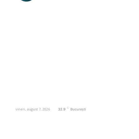
Business-edu.ro un site de știri / blog de
noutăți, dedicat diseminării de informații
și actualități. Acesta oferă articole,
reportaje și analize pe teme diverse, de
la evenimente curente la subiecte
specifice de interes. Este un spațiu
digital pentru informare și educație.
Contactati-ne oricand la adresa:
contact@business-edu.ro
C
vineri, august 7, 2026
32.9
București
Contact www.business-edu.ro