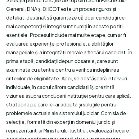
Selecția pentru funcțiile de top din cadrul Parchetului
General, DNA și DIICOT este un proces riguros și
detaliat, destinat să garanteze că doar candidații cei
mai competenți și integri sunt numiți în aceste poziții
esențiale. Procesul include mai multe etape, cum ar fi
evaluarea experienței profesionale, a abilităților
manageriale și a integrității morale a fiecărui candidat. În
prima etapă, candidații depun dosarele, care sunt
examinate cu atenție pentru a verifica îndeplinirea
criteriilor de eligibilitate. Apoi, se desfășoară interviuri
individuale, în cadrul cărora candidații își prezintă
viziunea asupra conducerii instituției pentru care aplică,
strategiile pe care le-ar adopta și soluțiile pentru
problemele actuale ale sistemului judiciar. Comisia de
selecție, formată din experți în domeniul juridic și
reprezentanți ai Ministerului Justiției, evaluează fiecare