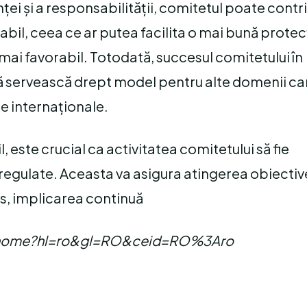
ei și a responsabilității, comitetul poate contri
tabil, ceea ce ar putea facilita o mai bună protec
l mai favorabil. Totodată, succesul comitetului în
ă servească drept model pentru alte domenii ca
e internaționale.
, este crucial ca activitatea comitetului să fie
i regulate. Aceasta va asigura atingerea obiectiv
plus, implicarea continuă
com/home?hl=ro&gl=RO&ceid=RO%3Aro