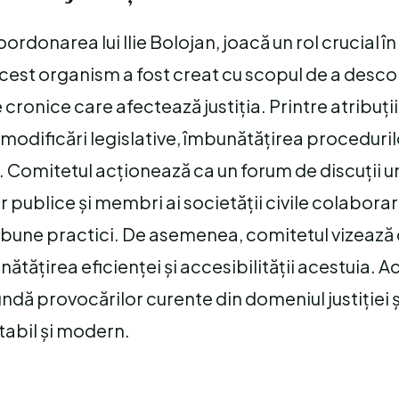
oordonarea lui Ilie Bolojan, joacă un rol crucial î
cest organism a fost creat cu scopul de a descop
ronice care afectează justiția. Printre atribuții
modificări legislative, îmbunătățirea proceduril
e. Comitetul acționează ca un forum de discuții 
or publice și membri ai societății civile colabora
a bune practici. De asemenea, comitetul vizează
unătățirea eficienței și accesibilității acestuia. A
ndă provocărilor curente din domeniul justiției ș
itabil și modern.