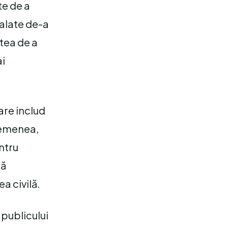
te de a
alate de-a
tea de a
ai
are includ
asemenea,
ntru
că
a civilă.
 publicului