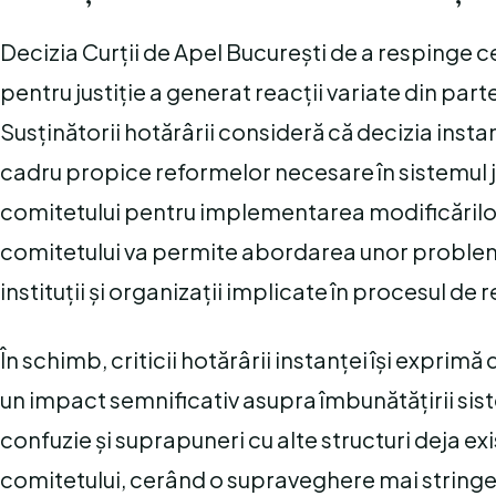
Decizia Curții de Apel București de a respinge c
pentru justiție a generat reacții variate din parte
Susținătorii hotărârii consideră că decizia inst
cadru propice reformelor necesare în sistemul jur
comitetului pentru implementarea modificărilor
comitetului va permite abordarea unor probleme 
instituții și organizații implicate în procesul de 
În schimb, criticii hotărârii instanței își expri
un impact semnificativ asupra îmbunătățirii sist
confuzie și suprapuneri cu alte structuri deja e
comitetului, cerând o supraveghere mai stringentă