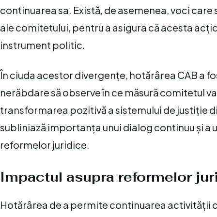
continuarea sa. Există, de asemenea, voci care s
ale comitetului, pentru a asigura că acesta acți
instrument politic.
În ciuda acestor divergențe, hotărârea CAB a fos
nerăbdare să observe în ce măsură comitetul va re
transformarea pozitivă a sistemului de justiție 
subliniază importanța unui dialog continuu și a 
reformelor juridice.
Impactul asupra reformelor jur
Hotărârea de a permite continuarea activității c