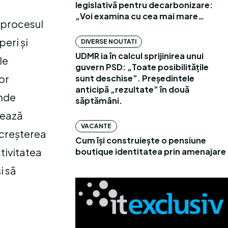
legislativă pentru decarbonizare:
„Voi examina cu cea mai mare…
n procesul
eri și
DIVERSE NOUTATI
UDMR ia în calcul sprijinirea unui
le
guvern PSD: „Toate posibilitățile
or
sunt deschise”. Președintele
anticipă „rezultate” în două
unde
săptămâni.
rează
VACANTE
 creșterea
Cum își construiește o pensiune
ctivitatea
boutique identitatea prin amenajare
i să