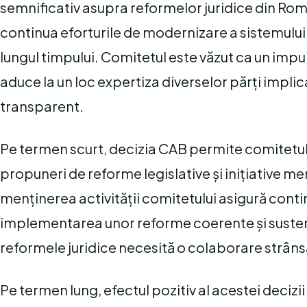
semnificativ asupra reformelor juridice din Rom
continua eforturile de modernizare a sistemulu
lungul timpului. Comitetul este văzut ca un imp
aduce la un loc expertiza diverselor părți implic
transparent.
Pe termen scurt, decizia CAB permite comitetulu
propuneri de reforme legislative și inițiative m
menținerea activității comitetului asigură contin
implementarea unor reforme coerente și sustena
reformele juridice necesită o colaborare strânsă î
Pe termen lung, efectul pozitiv al acestei decizii 