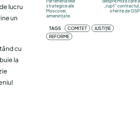
Parteneriatele
despre miza care a
de lucru
strategice ale
„rupt” contractul,
Moscovei,
oferite de GSP
amenințate.
vine un
TAGS
COMITET
JUSTIȚIE
REFORME
ptând cu
buie la
zie
eniul