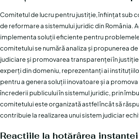
Comitetul de lucru pentru justiție, înființat sub c
de reformare a sistemului juridic din România. A
implementa soluții eficiente pentru problemele c
comitetului se numără analiza și propunerea de 
judiciare și promovarea transparenței în justiți
experți din domeniu, reprezentanți ai instituțiil
pentru a genera soluții inovatoare și a promov
încrederii publicului în sistemul juridic, prin îmb
comitetului este organizată astfel încât să răspu
contribuie la realizarea unui sistem judiciar ech
Reacțiile la hotărârea instanței