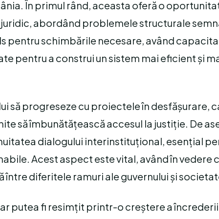
ânia. În primul rând, aceasta oferă o oportunita
i juridic, abordând problemele structurale semn
uls pentru schimbările necesare, având capacita
ate pentru a construi un sistem mai eficient și m
i să progreseze cu proiectele în desfășurare, c
enite să îmbunătățească accesul la justiție. De 
uitatea dialogului interinstituțional, esențial pe
bile. Acest aspect este vital, având în vedere 
ntre diferitele ramuri ale guvernului și societate
ar putea fi resimțit printr-o creștere a încrederii