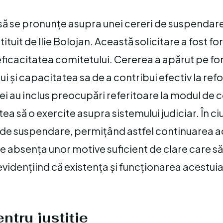
ă să se pronunțe asupra unei cereri de suspendar
stituit de Ilie Bolojan. Această solicitare a fost fo
eficacitatea comitetului. Cererea a apărut pe fo
ui și capacitatea sa de a contribui efectiv la re
ei au inclus preocupări referitoare la modul de c
tea să o exercite asupra sistemului judiciar. În c
 de suspendare, permițând astfel continuarea act
 absența unor motive suficient de clare care să 
evidențiind că existența și funcționarea acestuia
ntru justiție