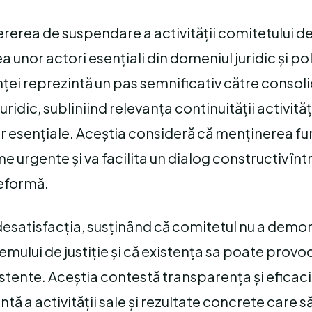
ererea de suspendare a activității comitetului de
a unor actori esențiali din domeniul juridic și pol
anței reprezintă un pas semnificativ către consol
idic, subliniind relevanța continuității activităț
 esențiale. Aceștia consideră că menținerea fun
urgente și va facilita un dialog constructiv înt
reformă.
mă desatisfacția, susținând că comitetul nu a demo
emului de justiție și că existența sa poate provo
xistente. Aceștia contestă transparența și eficac
 a activității sale și rezultate concrete care să 