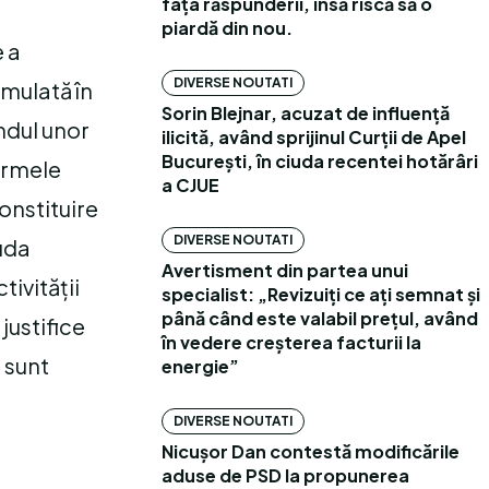
fața răspunderii, însă riscă să o
piardă din nou.
e a
DIVERSE NOUTATI
rmulată în
Sorin Blejnar, acuzat de influență
ndul unor
ilicită, având sprijinul Curții de Apel
București, în ciuda recentei hotărâri
formele
a CJUE
onstituire
DIVERSE NOUTATI
iuda
Avertisment din partea unui
ivității
specialist: „Revizuiți ce ați semnat și
până când este valabil prețul, având
justifice
în vedere creșterea facturii la
 sunt
energie”
DIVERSE NOUTATI
Nicușor Dan contestă modificările
aduse de PSD la propunerea