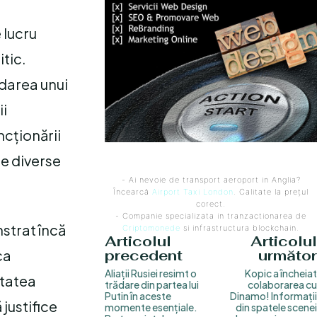
 lucru
itic.
idarea unui
ii
cționării
re diverse
- Ai nevoie de transport aeroport in Anglia?
Încearcă
Airport Taxi London
. Calitate la prețul
corect.
- Companie specializata in tranzactionarea de
nstrat încă
Criptomonede
si infrastructura blockchain.
Articolul
Articolul
ca
precedent
următor
Aliații Rusiei resimt o
Kopic a încheiat
itatea
trădare din partea lui
colaborarea cu
Putin în aceste
Dinamo! Informații
justifice
momente esențiale.
din spatele scenei