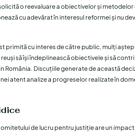
olicită o reevaluare a obiectivelor și metodelor 
onează cu adevărat în interesul reformei și nu de
t primită cu interes de către public, mulți aște
uși să își îndeplinească obiectivele și să contri
din România. Discuțiile generate de această deci
unei atent analize a progreselor realizate în dom
idice
omitetului de lucru pentru justiție are un impact