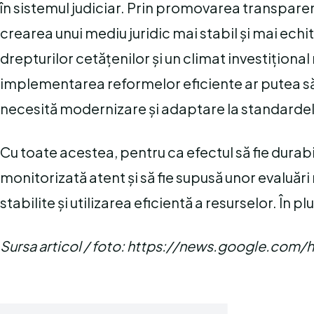
în sistemul judiciar. Prin promovarea transparenț
crearea unui mediu juridic mai stabil și mai echi
drepturilor cetățenilor și un climat investiționa
implementarea reformelor eficiente ar putea s
necesită modernizare și adaptare la standardel
Cu toate acestea, pentru ca efectul să fie durabil
monitorizată atent și să fie supusă unor evaluăr
stabilite și utilizarea eficientă a resurselor. În 
Sursa articol / foto: https://news.google.