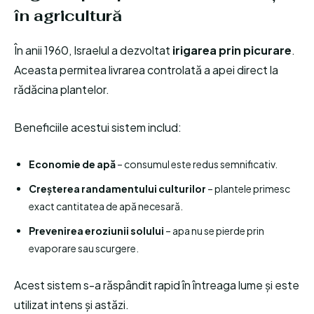
în agricultură
În anii 1960, Israelul a dezvoltat
irigarea prin picurare
.
Aceasta permitea livrarea controlată a apei direct la
rădăcina plantelor.
Beneficiile acestui sistem includ:
Economie de apă
– consumul este redus semnificativ.
Creșterea randamentului culturilor
– plantele primesc
exact cantitatea de apă necesară.
Prevenirea eroziunii solului
– apa nu se pierde prin
evaporare sau scurgere.
Acest sistem s-a răspândit rapid în întreaga lume și este
utilizat intens și astăzi.