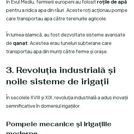
În Evul Mediu, fermierii europeni au folosit
roțile de apă
pentru a ridica apa din râuri. Aceste roți acționau pompe
care transportau apa către terenurile agricole.
În lumea islamică, au fost dezvoltate sisteme avansate
de
qanat
. Acestea erau tuneluri subterane care
transportau apa din munți către ferme și orașe.
3. Revoluția industrială și
noile sisteme de irigații
În secolele XVIII și XIX, revoluția industrială a adus inovații
semnificative în domeniul irigațiilor.
Pompele mecanice și irigațiile
moderne