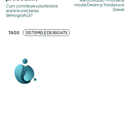
Renzo Rosso – Pionierul
modei Denim și fondatorul
Cum contribuie solurile bine
Diesel
arate la creșterea
demografică?
TAGS
SISTEMELE DE IRIGATII
Business-edu.ro un site de știri / blog de
noutăți, dedicat diseminării de informații
și actualități. Acesta oferă articole,