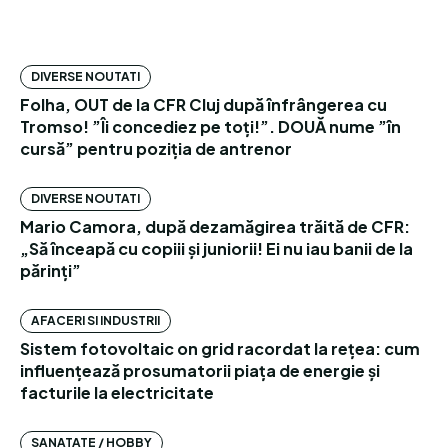
DIVERSE NOUTATI
Folha, OUT de la CFR Cluj după înfrângerea cu
Tromso! ”Îi concediez pe toți!”. DOUĂ nume ”în
cursă” pentru poziția de antrenor
DIVERSE NOUTATI
Mario Camora, după dezamăgirea trăită de CFR:
„Să înceapă cu copiii și juniorii! Ei nu iau banii de la
părinți”
AFACERI SI INDUSTRII
Sistem fotovoltaic on grid racordat la rețea: cum
influențează prosumatorii piața de energie și
facturile la electricitate
SANATATE / HOBBY