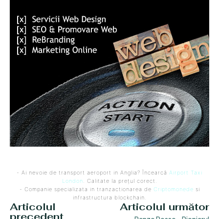
- Ai nevoie de transport aeroport in Anglia? Încearcă
Airport Taxi
London
. Calitate la prețul corect.
- Companie specializata in tranzactionarea de
Criptomonede
si
infrastructura blockchain.
Articolul
Articolul următor
precedent