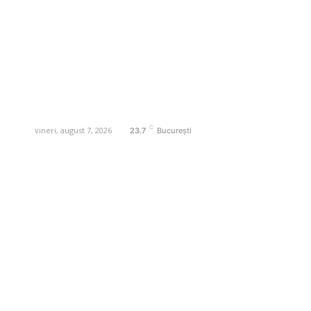
reportaje și analize pe teme diverse, de
la evenimente curente la subiecte
specifice de interes. Este un spațiu
digital pentru informare și educație.
Contactati-ne oricand la adresa:
contact@business-edu.ro
C
vineri, august 7, 2026
23.7
București
Contact www.business-edu.ro
Politica de cookies (GDPR)
Politică de confidențialitate
Diverse Noutati
Afaceri si Industrii
Sanatate / Hobby