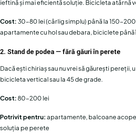
ieftină și mai eficientă soluție. Bicicleta atârn
Cost:
30-80 lei (cârlig simplu) până la 150-200 
apartamente cu hol sau debara, biciclete până 
2. Stand de podea — fără găuri în perete
Dacă ești chiriaș sau nu vrei să găurești pereții
bicicleta vertical sau la 45 de grade.
Cost:
80-200 lei
Potrivit pentru:
apartamente, balcoane acope
soluția pe perete