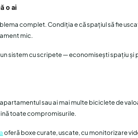
ă o ai
lema complet. Condiția e că spațiul să fie uscat 
tament mic.
 un sistem cu scripete — economisești spațiu și 
i apartamentul sau ai mai multe biciclete de valo
imină toate compromisurile.
ca
oferă boxe curate, uscate, cu monitorizare vid