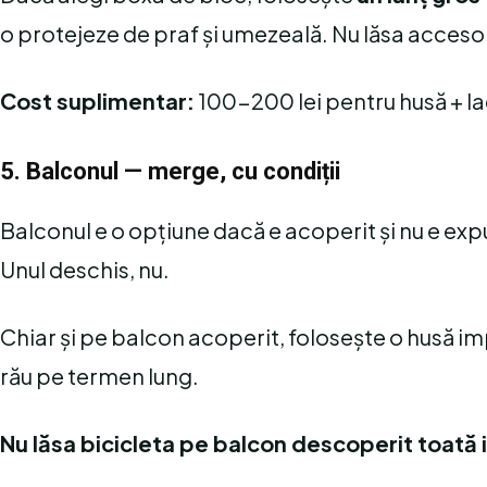
o protejeze de praf și umezeală. Nu lăsa accesor
Cost suplimentar:
100-200 lei pentru husă + l
5. Balconul — merge, cu condiții
Balconul e o opțiune dacă e acoperit și nu e expu
Unul deschis, nu.
Chiar și pe balcon acoperit, folosește o husă i
rău pe termen lung.
Nu lăsa bicicleta pe balcon descoperit toată 