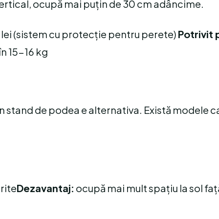
ă vertical, ocupă mai puțin de 30 cm adâncime.
lei (sistem cu protecție pentru perete)
Potrivit
în 15-16 kg
, un stand de podea e alternativa. Există modele c
rite
Dezavantaj:
ocupă mai mult spațiu la sol faț