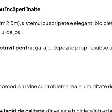
u încăperi înalte
im 2,5m), sistemul cu scripete e elegant: biciclet
ul de jos.
otrivit pentru:
garaje, depozite proprii, subsolu
 E comod, dar vine cu probleme reale: umiditate ri
 + lacăt de calitate
și învelește bicicleta într-o 