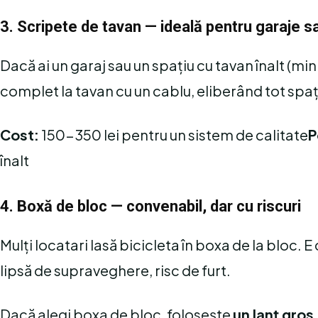
3. Scripete de tavan — ideală pentru garaje sa
Dacă ai un garaj sau un spațiu cu tavan înalt (min
complet la tavan cu un cablu, eliberând tot spați
Cost:
150-350 lei pentru un sistem de calitate
P
înalt
4. Boxă de bloc — convenabil, dar cu riscuri
Mulți locatari lasă bicicleta în boxa de la bloc.
lipsă de supraveghere, risc de furt.
Dacă alegi boxa de bloc, folosește
un lanț gros