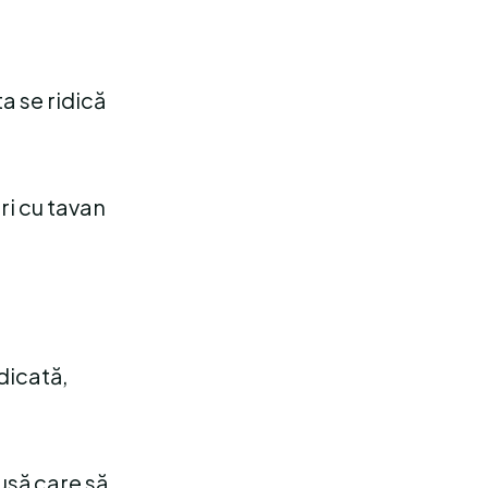
a se ridică
ri cu tavan
dicată,
husă care să