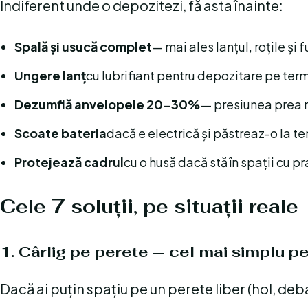
Indiferent unde o depozitezi, fă asta înainte:
Spală și usucă complet
— mai ales lanțul, roțile și 
Ungere lanț
cu lubrifiant pentru depozitare pe ter
Dezumflă anvelopele 20-30%
— presiunea prea 
Scoate bateria
dacă e electrică și păstreaz-o la 
Protejează cadrul
cu o husă dacă stă în spații cu p
Cele 7 soluții, pe situații reale
1. Cârlig pe perete — cel mai simplu 
Dacă ai puțin spațiu pe un perete liber (hol, deb