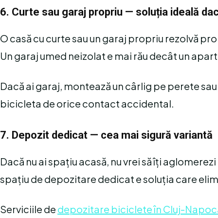
6. Curte sau garaj propriu — soluția ideală dac
O casă cu curte sau un garaj propriu rezolvă prob
Un garaj umed neizolat e mai rău decât un apar
Dacă ai garaj, montează un cârlig pe perete sau
bicicleta de orice contact accidental.
7. Depozit dedicat — cea mai sigură variantă
Dacă nu ai spațiu acasă, nu vrei să îți aglomerez
spațiu de depozitare dedicat e soluția care el
Serviciile de
depozitare biciclete în Cluj-Napo