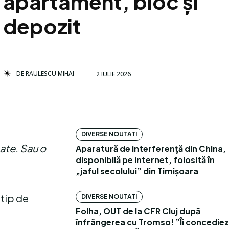
apartament, bloc și
depozit
DE
RAULESCU MIHAI
2 IULIE 2026
DIVERSE NOUTATI
cate. Sau o
Aparatură de interferență din China,
disponibilă pe internet, folosită în
„jaful secolului” din Timișoara
 tip de
DIVERSE NOUTATI
Folha, OUT de la CFR Cluj după
înfrângerea cu Tromso! ”Îi concediez