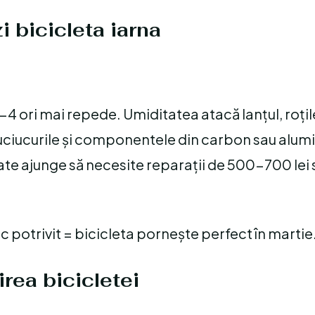
 bicicleta iarna
-4 ori mai repede. Umiditatea atacă lanțul, roțil
ciucurile și componentele din carbon sau alumi
oate ajunge să necesite reparații de 500-700 lei 
c potrivit = bicicleta pornește perfect în martie
irea bicicletei