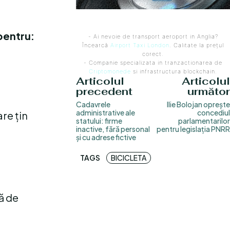
 pentru:
- Ai nevoie de transport aeroport in Anglia?
Încearcă
Airport Taxi London
. Calitate la prețul
corect.
- Companie specializata in tranzactionarea de
Criptomonede
si infrastructura blockchain.
Articolul
Articolul
precedent
următor
Cadavrele
Ilie Bolojan oprește
administrative ale
concediul
are țin
statului: firme
parlamentarilor
inactive, fără personal
pentru legislația PNRR
și cu adrese fictive
TAGS
BICICLETA
ă de