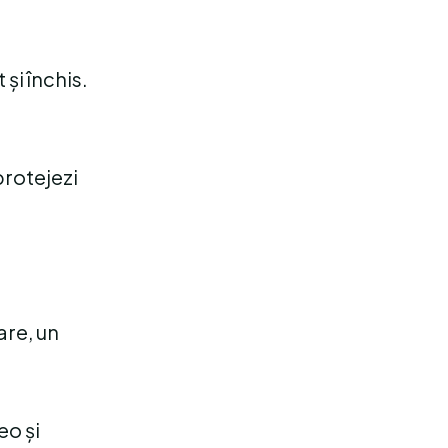
și închis.
protejezi
are, un
eo și