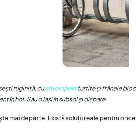
sești ruginită, cu
anvelopele
turtite și frânele blo
 în hol. Sau o lași în subsol și dispare.
ește mai departe. Există soluții reale pentru orice