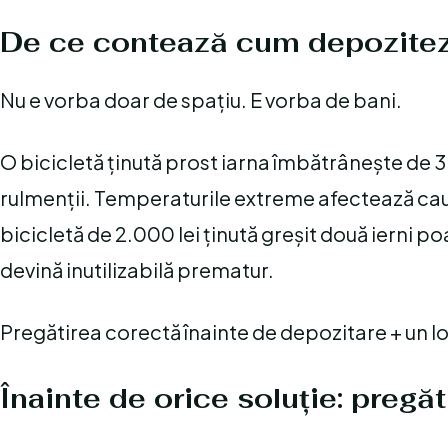
De ce contează cum depozitezi
Nu e vorba doar de spațiu. E vorba de bani.
O bicicletă ținută prost iarna îmbătrânește de 3
rulmenții. Temperaturile extreme afectează cau
bicicletă de 2.000 lei ținută greșit două ierni p
devină inutilizabilă prematur.
Pregătirea corectă înainte de depozitare + un lo
Înainte de orice soluție: pregăt