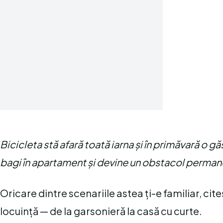
Bicicleta stă afară toată iarna și în primăvară o gă
bagi în apartament și devine un obstacol permanent
Oricare dintre scenariile astea ți-e familiar, cit
locuință — de la garsonieră la casă cu curte.