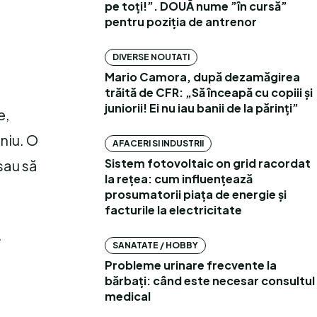
pe toți!”. DOUĂ nume ”în cursă”
pentru poziția de antrenor
DIVERSE NOUTATI
Mario Camora, după dezamăgirea
trăită de CFR: „Să înceapă cu copiii și
juniorii! Ei nu iau banii de la părinți”
e,
niu. O
AFACERI SI INDUSTRII
Sistem fotovoltaic on grid racordat
sau să
la rețea: cum influențează
prosumatorii piața de energie și
facturile la electricitate
.
SANATATE / HOBBY
Probleme urinare frecvente la
bărbați: când este necesar consultul
medical