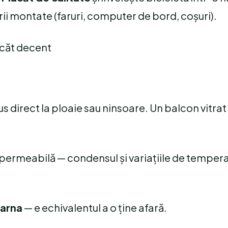
ii montate (faruri, computer de bord, coșuri).
acăt decent
s direct la ploaie sau ninsoare. Un balcon vitrat 
mpermeabilă — condensul și variațiile de tempera
iarna
— e echivalentul a o ține afară.