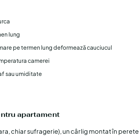
furca
men lung
mare pe termen lung deformează cauciucul
temperatura camerei
raf sau umiditate
pentru apartament
ara, chiar sufragerie), un cârlig montat în perete