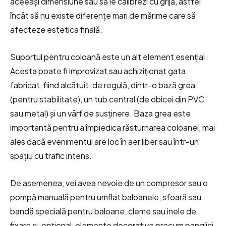
aceeași dimensiune sau să le calibrezi cu grijă, astfel
încât să nu existe diferențe mari de mărime care să
afecteze estetica finală.
Suportul pentru coloană este un alt element esențial.
Acesta poate fi improvizat sau achiziționat gata
fabricat, fiind alcătuit, de regulă, dintr-o bază grea
(pentru stabilitate), un tub central (de obicei din PVC
sau metal) și un vârf de susținere. Baza grea este
importantă pentru a împiedica răsturnarea coloanei, mai
ales dacă evenimentul are loc în aer liber sau într-un
spațiu cu trafic intens.
De asemenea, vei avea nevoie de un compresor sau o
pompă manuală pentru umflat baloanele, sfoară sau
bandă specială pentru baloane, cleme sau inele de
fixare și, opțional, elemente decorative precum panglici,