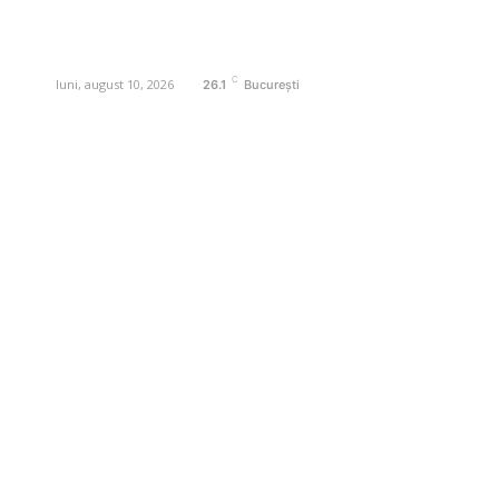
Contactati-ne oricand la adresa:
contact@business-edu.ro
C
luni, august 10, 2026
26.1
București
Contact www.business-edu.ro
Politica de cookies (GDPR)
Politică de confidențialitate
Diverse Noutati
Afaceri si Industrii
Sanatate / Hobby
Auto
Relaxare si timp liber
Home & Deco