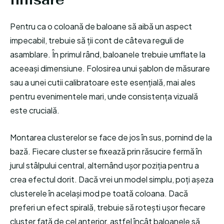
Pentru ca o coloană de baloane să aibă un aspect
impecabil, trebuie să ții cont de câteva reguli de
asamblare. În primul rând, baloanele trebuie umflate la
aceeași dimensiune. Folosirea unui șablon de măsurare
sau a unei cutii calibratoare este esențială, mai ales
pentru evenimentele mari, unde consistența vizuală
este crucială.
Montarea clusterelor se face de jos în sus, pornind de la
bază. Fiecare cluster se fixează prin răsucire fermă în
jurul stâlpului central, alternând ușor poziția pentru a
crea efectul dorit. Dacă vrei un model simplu, poți așeza
clusterele în același mod pe toată coloana. Dacă
preferi un efect spirală, trebuie să rotești ușor fiecare
cluster față de cel anterior, astfel încât baloanele să