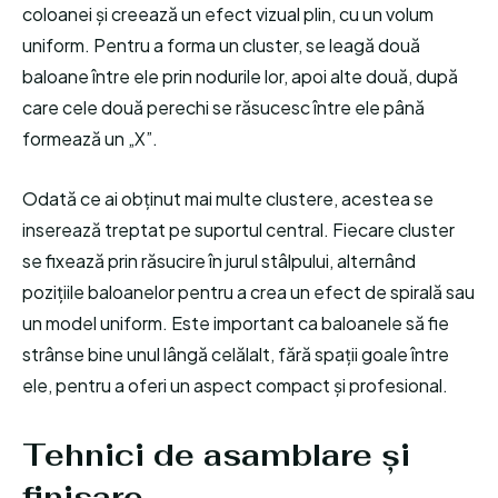
coloanei și creează un efect vizual plin, cu un volum
uniform. Pentru a forma un cluster, se leagă două
baloane între ele prin nodurile lor, apoi alte două, după
care cele două perechi se răsucesc între ele până
formează un „X”.
Odată ce ai obținut mai multe clustere, acestea se
inserează treptat pe suportul central. Fiecare cluster
se fixează prin răsucire în jurul stâlpului, alternând
pozițiile baloanelor pentru a crea un efect de spirală sau
un model uniform. Este important ca baloanele să fie
strânse bine unul lângă celălalt, fără spații goale între
ele, pentru a oferi un aspect compact și profesional.
Tehnici de asamblare și
finisare