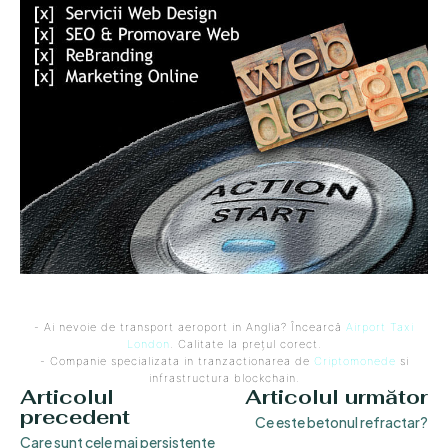
- Ai nevoie de transport aeroport in Anglia? Încearcă
Airport Taxi
London
. Calitate la prețul corect.
- Companie specializata in tranzactionarea de
Criptomonede
si
infrastructura blockchain.
Articolul
Articolul următor
precedent
Ce este betonul refractar?
Care sunt cele mai persistente