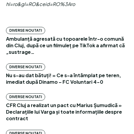
hl=ro&gl=RO&ceid=RO%3Aro
DIVERSE NOUTATI
Ambulanță agresată cu topoarele într-o comună
din Cluj, după ce un filmuleț pe TikTok a afirmat că
„sustrage…
DIVERSE NOUTATI
Nu s-au dat bătuți! » Ce s-a întâmplat pe teren,
imediat după Dinamo – FC Voluntari 4-0
DIVERSE NOUTATI
CFR Cluj a realizat un pact cu Marius Șumudică »
Declarațiile lui Varga și toate informațiile despre
contract
DIVERSE NOUTATI