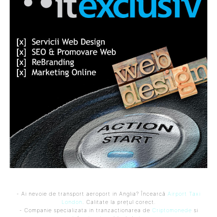
- Ai nevoie de transport aeroport in Anglia? Încearcă
Airport Taxi
London
. Calitate la prețul corect.
- Companie specializata in tranzactionarea de
Criptomonede
si