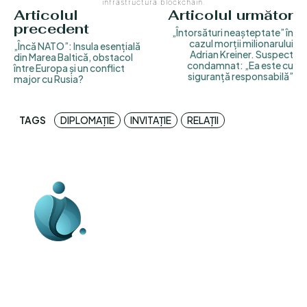
infrastructura blockchain.
Articolul
Articolul următor
precedent
„Întorsături neașteptate” în
cazul morții milionarului
„Încă NATO”: Insula esențială
Adrian Kreiner. Suspect
din Marea Baltică, obstacol
condamnat: „Ea este cu
între Europa și un conflict
siguranță responsabilă”
major cu Rusia?
TAGS
DIPLOMAȚIE
INVITAȚIE
RELAȚII