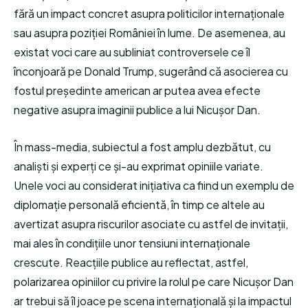
fără un impact concret asupra politicilor internaționale
sau asupra poziției României în lume. De asemenea, au
existat voci care au subliniat controversele ce îl
înconjoară pe Donald Trump, sugerând că asocierea cu
fostul președinte american ar putea avea efecte
negative asupra imaginii publice a lui Nicușor Dan.
În mass-media, subiectul a fost amplu dezbătut, cu
analiști și experți ce și-au exprimat opiniile variate.
Unele voci au considerat inițiativa ca fiind un exemplu de
diplomație personală eficientă, în timp ce altele au
avertizat asupra riscurilor asociate cu astfel de invitații,
mai ales în condițiile unor tensiuni internaționale
crescute. Reacțiile publice au reflectat, astfel,
polarizarea opiniilor cu privire la rolul pe care Nicușor Dan
ar trebui să îl joace pe scena internațională și la impactul