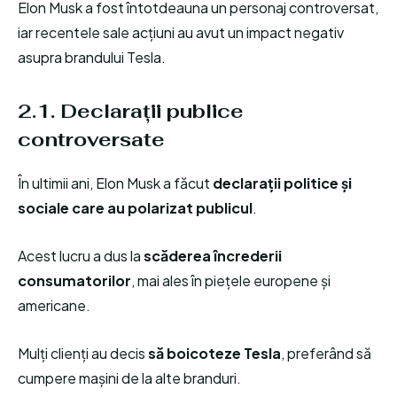
Elon Musk a fost întotdeauna un personaj controversat,
iar recentele sale acțiuni au avut un impact negativ
asupra brandului Tesla.
2.1. Declarații publice
controversate
În ultimii ani, Elon Musk a făcut
declarații politice și
sociale care au polarizat publicul
.
Acest lucru a dus la
scăderea încrederii
consumatorilor
, mai ales în piețele europene și
americane.
Mulți clienți au decis
să boicoteze Tesla
, preferând să
cumpere mașini de la alte branduri.