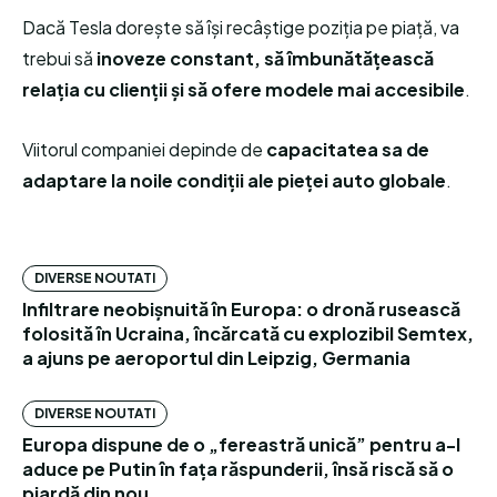
Dacă Tesla dorește să își recâștige poziția pe piață, va
trebui să
inoveze constant, să îmbunătățească
relația cu clienții și să ofere modele mai accesibile
.
Viitorul companiei depinde de
capacitatea sa de
adaptare la noile condiții ale pieței auto globale
.
DIVERSE NOUTATI
Infiltrare neobișnuită în Europa: o dronă rusească
folosită în Ucraina, încărcată cu explozibil Semtex,
a ajuns pe aeroportul din Leipzig, Germania
DIVERSE NOUTATI
Europa dispune de o „fereastră unică” pentru a-l
aduce pe Putin în fața răspunderii, însă riscă să o
piardă din nou.