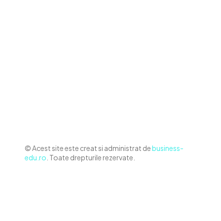
Politica de cookies (GDPR)
Politică de confidențialitate
Diverse Noutati
Afaceri si Industrii
Sanatate / Hobby
Auto
Relaxare si timp liber
Home & Deco
© Acest site este creat si administrat de
business-
edu.ro
. Toate drepturile rezervate.