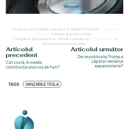
- Ai nevoie de transport aeroport in Anglia? Încearcă
Airport Taxi
London
. Calitate la prețul corect.
- Companie specializata in tranzactionarea de
Criptomonede
si
infrastructura blockchain.
Articolul
Articolul următor
precedent
De ce politica lui Trump a
căpătat tendințe
Cât costă, în medie,
expansioniste?
construcția unui coș de fum?
TAGS
VANZARILE TESLA