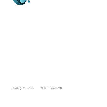
Business-edu.ro un site de știri / blog de
noutăți, dedicat diseminării de informații
și actualități. Acesta oferă articole,
reportaje și analize pe teme diverse, de
la evenimente curente la subiecte
specifice de interes. Este un spațiu
digital pentru informare și educație.
Contactati-ne oricand la adresa:
contact@business-edu.ro
C
joi, august 6, 2026
25.9
București
Contact www.business-edu.ro