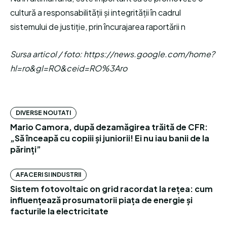
cultură a responsabilității și integrității în cadrul
sistemului de justiție, prin încurajarea raportării n
Sursa articol / foto: https://news.google.com/home?
hl=ro&gl=RO&ceid=RO%3Aro
DIVERSE NOUTATI
Mario Camora, după dezamăgirea trăită de CFR:
„Să înceapă cu copiii și juniorii! Ei nu iau banii de la
părinți”
AFACERI SI INDUSTRII
Sistem fotovoltaic on grid racordat la rețea: cum
influențează prosumatorii piața de energie și
facturile la electricitate