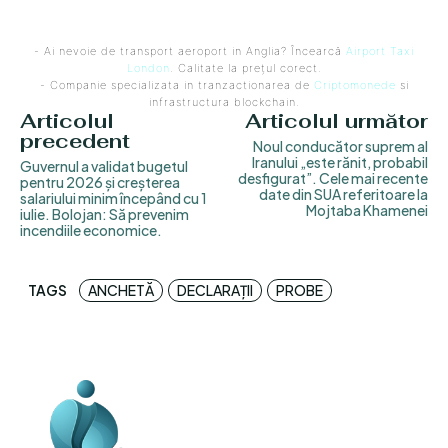
- Ai nevoie de transport aeroport in Anglia? Încearcă
Airport Taxi
London
. Calitate la prețul corect.
- Companie specializata in tranzactionarea de
Criptomonede
si
infrastructura blockchain.
Articolul
Articolul următor
precedent
Noul conducător suprem al
Iranului „este rănit, probabil
Guvernul a validat bugetul
desfigurat”. Cele mai recente
pentru 2026 și creșterea
date din SUA referitoare la
salariului minim începând cu 1
Mojtaba Khamenei
iulie. Bolojan: Să prevenim
incendiile economice.
TAGS
ANCHETĂ
DECLARAȚII
PROBE