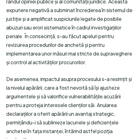
rândul opiniei publice și al comunității juridice. Această
expunere negativă a subminat încrederea în sistemul de
justiție și a amplificat suspiciunile legate de posibile
abuzuri sau erori sistematice în cadrul investigațiilor
penale. În consecință, s-au făcut apeluri pentru
revizuirea procedurilor de anchetă și pentru
implementarea unor măsuri mai stricte de supraveghere
și control al activităților procurorilor.
De asemenea, impactul asupra procesului s-a resimțit și
la nivelul apărării, care a fost nevoită să își ajusteze
argumentele și să valorifice vulnerabilitățile acuzării
pentru a proteja interesele clienților săi. Anularea
declarațiilor a oferit apărării un avantaj strategic,
permițându-i să sublinieze lacunele și deficiențele
anchetei în fața instanței, întărind astfel poziția