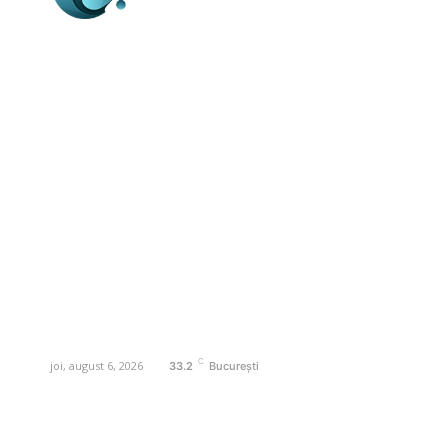
Business-edu.ro un site de știri / blog de
noutăți, dedicat diseminării de informații
și actualități. Acesta oferă articole,
reportaje și analize pe teme diverse, de
la evenimente curente la subiecte
specifice de interes. Este un spațiu
digital pentru informare și educație.
Contactati-ne oricand la adresa:
contact@business-edu.ro
C
joi, august 6, 2026
33.2
București
Contact www.business-edu.ro