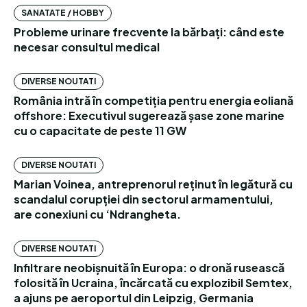
SANATATE / HOBBY
Probleme urinare frecvente la bărbați: când este
necesar consultul medical
DIVERSE NOUTATI
România intră în competiția pentru energia eoliană
offshore: Executivul sugerează șase zone marine
cu o capacitate de peste 11 GW
DIVERSE NOUTATI
Marian Voinea, antreprenorul reținut în legătură cu
scandalul corupției din sectorul armamentului,
are conexiuni cu ‘Ndrangheta.
DIVERSE NOUTATI
Infiltrare neobișnuită în Europa: o dronă rusească
folosită în Ucraina, încărcată cu explozibil Semtex,
a ajuns pe aeroportul din Leipzig, Germania