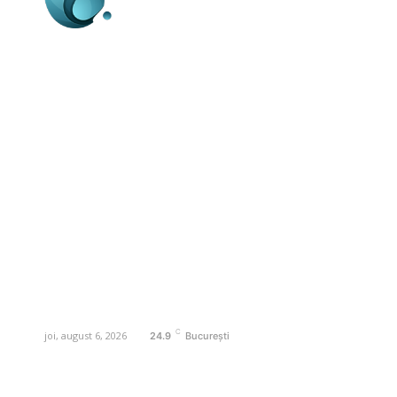
Business-edu.ro un site de știri / blog de
noutăți, dedicat diseminării de informații
și actualități. Acesta oferă articole,
reportaje și analize pe teme diverse, de
la evenimente curente la subiecte
specifice de interes. Este un spațiu
digital pentru informare și educație.
Contactati-ne oricand la adresa:
contact@business-edu.ro
C
joi, august 6, 2026
24.9
București