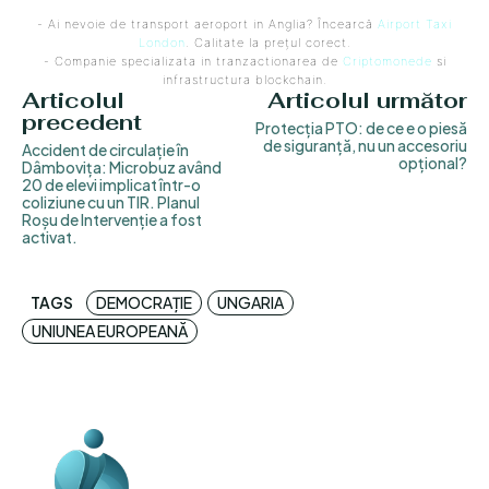
- Ai nevoie de transport aeroport in Anglia? Încearcă
Airport Taxi
London
. Calitate la prețul corect.
- Companie specializata in tranzactionarea de
Criptomonede
si
infrastructura blockchain.
Articolul
Articolul următor
precedent
Protecția PTO: de ce e o piesă
de siguranță, nu un accesoriu
Accident de circulație în
opțional?
Dâmbovița: Microbuz având
20 de elevi implicat într-o
coliziune cu un TIR. Planul
Roșu de Intervenție a fost
activat.
TAGS
DEMOCRAȚIE
UNGARIA
UNIUNEA EUROPEANĂ