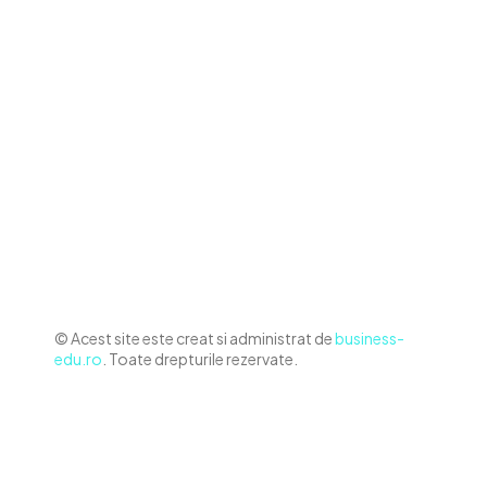
Contact www.business-edu.ro
Politica de cookies (GDPR)
Politică de confidențialitate
Diverse Noutati
Afaceri si Industrii
Sanatate / Hobby
Auto
Relaxare si timp liber
Home & Deco
© Acest site este creat si administrat de
business-
edu.ro
. Toate drepturile rezervate.