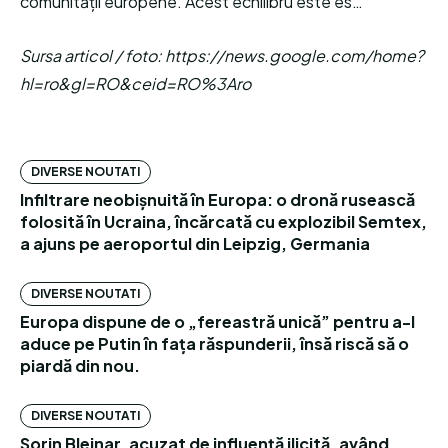
comunității europene. Acest echilibru este es…
Sursa articol / foto: https://news.google.com/home?
hl=ro&gl=RO&ceid=RO%3Aro
DIVERSE NOUTATI
Infiltrare neobișnuită în Europa: o dronă rusească
folosită în Ucraina, încărcată cu explozibil Semtex,
a ajuns pe aeroportul din Leipzig, Germania
DIVERSE NOUTATI
Europa dispune de o „fereastră unică” pentru a-l
aduce pe Putin în fața răspunderii, însă riscă să o
piardă din nou.
DIVERSE NOUTATI
Sorin Blejnar, acuzat de influență ilicită, având