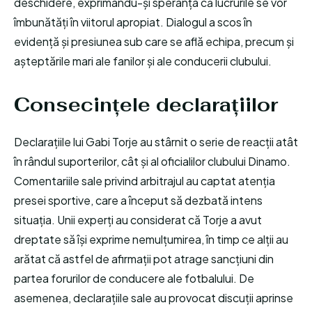
deschidere, exprimându-și speranța că lucrurile se vor
îmbunătăți în viitorul apropiat. Dialogul a scos în
evidență și presiunea sub care se află echipa, precum și
așteptările mari ale fanilor și ale conducerii clubului.
Consecințele declarațiilor
Declarațiile lui Gabi Torje au stârnit o serie de reacții atât
în rândul suporterilor, cât și al oficialilor clubului Dinamo.
Comentariile sale privind arbitrajul au captat atenția
presei sportive, care a început să dezbată intens
situația. Unii experți au considerat că Torje a avut
dreptate să își exprime nemulțumirea, în timp ce alții au
arătat că astfel de afirmații pot atrage sancțiuni din
partea forurilor de conducere ale fotbalului. De
asemenea, declarațiile sale au provocat discuții aprinse