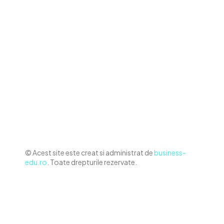
Contact www.business-edu.ro
Politica de cookies (GDPR)
Politică de confidențialitate
Diverse Noutati
Afaceri si Industrii
Sanatate / Hobby
Auto
Relaxare si timp liber
Home & Deco
© Acest site este creat si administrat de
business-
edu.ro
. Toate drepturile rezervate.