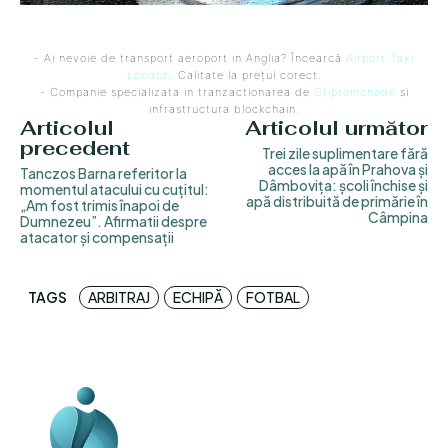
- Ai nevoie de transport aeroport in Anglia? Încearcă
Airport Taxi
London
. Calitate la prețul corect.
- Companie specializata in tranzactionarea de
Criptomonede
si
infrastructura blockchain.
Articolul
Articolul următor
precedent
Trei zile suplimentare fără
acces la apă în Prahova și
Tanczos Barna referitor la
Dâmbovița: școli închise și
momentul atacului cu cuțitul:
apă distribuită de primărie în
„Am fost trimis înapoi de
Câmpina
Dumnezeu”. Afirmatii despre
atacator și compensații
TAGS
ARBITRAJ
ECHIPĂ
FOTBAL