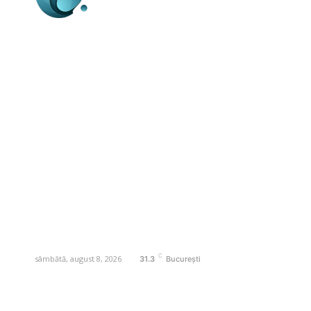
Business-edu.ro un site de știri / blog de
noutăți, dedicat diseminării de informații
și actualități. Acesta oferă articole,
reportaje și analize pe teme diverse, de
la evenimente curente la subiecte
specifice de interes. Este un spațiu
digital pentru informare și educație.
Contactati-ne oricand la adresa:
contact@business-edu.ro
C
sâmbătă, august 8, 2026
31.3
București