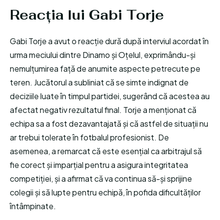
Reacția lui Gabi Torje
Gabi Torje a avut o reacție dură după interviul acordat în
urma meciului dintre Dinamo și Oțelul, exprimându-și
nemulțumirea față de anumite aspecte petrecute pe
teren. Jucătorul a subliniat că se simte indignat de
deciziile luate în timpul partidei, sugerând că acestea au
afectat negativ rezultatul final. Torje a menționat că
echipa sa a fost dezavantajată și că astfel de situații nu
ar trebui tolerate în fotbalul profesionist. De
asemenea, a remarcat că este esențial ca arbitrajul să
fie corect și imparțial pentru a asigura integritatea
competiției, și a afirmat că va continua să-și sprijine
colegii și să lupte pentru echipă, în pofida dificultăților
întâmpinate.