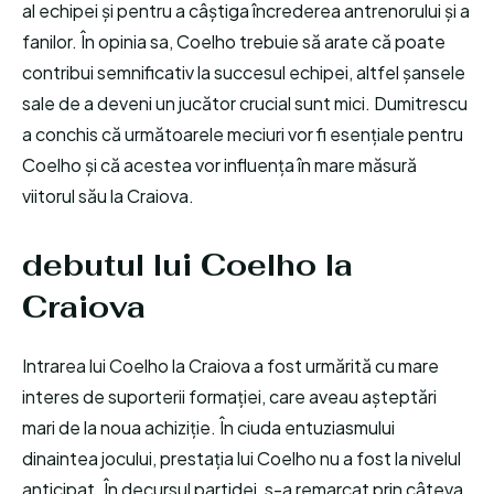
al echipei și pentru a câștiga încrederea antrenorului și a
fanilor. În opinia sa, Coelho trebuie să arate că poate
contribui semnificativ la succesul echipei, altfel șansele
sale de a deveni un jucător crucial sunt mici. Dumitrescu
a conchis că următoarele meciuri vor fi esențiale pentru
Coelho și că acestea vor influența în mare măsură
viitorul său la Craiova.
debutul lui Coelho la
Craiova
Intrarea lui Coelho la Craiova a fost urmărită cu mare
interes de suporterii formației, care aveau așteptări
mari de la noua achiziție. În ciuda entuziasmului
dinaintea jocului, prestația lui Coelho nu a fost la nivelul
anticipat. În decursul partidei, s-a remarcat prin câteva