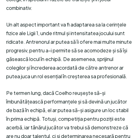
combinativ.
Un alt aspect important va fi adaptarea sa la cerințele
fizice ale Ligii 1, unde ritmul și intensitatea jocului sunt
ridicate. Antrenorul ar putea să îi ofere mai multe minute
progresiv, pentru a-i permite să se acomodeze și să își
găsească locul în echipă. De asemenea, sprijinul
colegilor și încrederea acordată de către antrenor ar
putea juca un rol esențial în creșterea sa profesională.
Pe termen lung, dacă Coelho reușește să-și
îmbunătățească performanțele și să devină un jucător
de bază în echipă, el ar putea să-și asigure un loc stabil
în prima echipă. Totuși, competiția pentru poziții este
acerbă, iar tânărul jucător va trebui să demonstreze că
are nu doar talentul, ci și determinarea necesară pentru