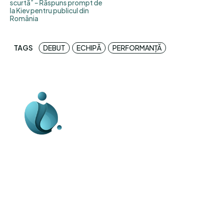
scurtă” – Răspuns prompt de
la Kiev pentru publicul din
România
TAGS
DEBUT
ECHIPĂ
PERFORMANȚĂ
Business-edu.ro un site de știri / blog de
noutăți, dedicat diseminării de informații
și actualități. Acesta oferă articole,