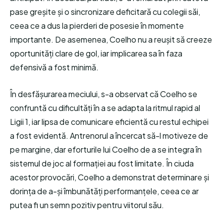
pase greșite și o sincronizare deficitară cu colegii săi,
ceea ce a dus la pierderi de posesie în momente
importante. De asemenea, Coelho nu a reușit să creeze
oportunități clare de gol, iar implicarea sa în faza
defensivă a fost minimă.
În desfășurarea meciului, s-a observat că Coelho se
confruntă cu dificultăți în a se adapta la ritmul rapid al
Ligii 1, iar lipsa de comunicare eficientă cu restul echipei
a fost evidentă. Antrenorul a încercat să-l motiveze de
pe margine, dar eforturile lui Coelho de a se integra în
sistemul de joc al formației au fost limitate. În ciuda
acestor provocări, Coelho a demonstrat determinare și
dorința de a-și îmbunătăți performanțele, ceea ce ar
putea fi un semn pozitiv pentru viitorul său.