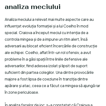
analiza meciului
Analiza meciului a relevat mai multe aspecte care au
influențat evoluția formației și a lui Coelho în mod
special. Craiova a început meciul cu intenția de a
controla mingea și de a impune un ritm alert, însă
adversarii au blocat eficient încercările de construcție
ale echipei. Coelho, aflat într-un rol ofensiv, a avut
probleme în a găsi spații între liniile defensive ale
adversarilor, fiind adesea izolat și lipsit de suport
suficient din partea colegilor. Una dintre provocările
majore a fost lipsa de coeziune în tranziția dintre
apărare și atac, ceea ce a făcut ca mingea să ajungă rar
în zone periculoase.
În analiza fazelor de joc, s-a constatat că Craiova a