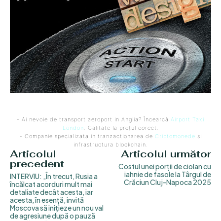
- Ai nevoie de transport aeroport in Anglia? Încearcă
Airport Taxi
London
. Calitate la prețul corect.
- Companie specializata in tranzactionarea de
Criptomonede
si
infrastructura blockchain.
Articolul
Articolul următor
precedent
Costul unei porții de ciolan cu
iahnie de fasole la Târgul de
INTERVIU: „În trecut, Rusia a
Crăciun Cluj-Napoca 2025
încălcat acorduri mult mai
detaliate decât acesta, iar
acesta, în esență, invită
Moscova să inițieze un nou val
de agresiune după o pauză