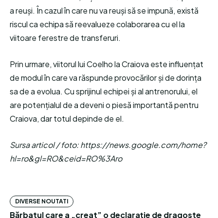
a reuși. În cazul în care nu va reuși să se impună, există
riscul ca echipa să reevalueze colaborarea cu el la
viitoare ferestre de transferuri.
Prin urmare, viitorul lui Coelho la Craiova este influențat
de modul în care va răspunde provocărilor și de dorința
sa de a evolua. Cu sprijinul echipei și al antrenorului, el
are potențialul de a deveni o piesă importantă pentru
Craiova, dar totul depinde de el.
Sursa articol / foto: https://news.google.com/home?
hl=ro&gl=RO&ceid=RO%3Aro
DIVERSE NOUTATI
Bărbatul care a „creat” o declarație de dragoste