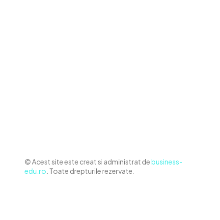
Contact www.business-edu.ro
Politica de cookies (GDPR)
Politică de confidențialitate
Diverse Noutati
Afaceri si Industrii
Sanatate / Hobby
Auto
Relaxare si timp liber
Home & Deco
© Acest site este creat si administrat de
business-
edu.ro
. Toate drepturile rezervate.