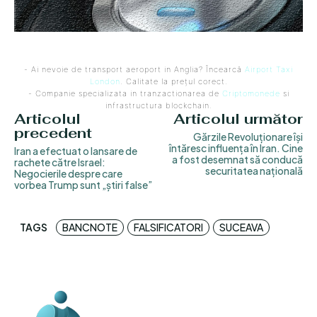
- Ai nevoie de transport aeroport in Anglia? Încearcă
Airport Taxi
London
. Calitate la prețul corect.
- Companie specializata in tranzactionarea de
Criptomonede
si
infrastructura blockchain.
Articolul
Articolul următor
precedent
Gărzile Revoluționare își
întăresc influența în Iran. Cine
Iran a efectuat o lansare de
a fost desemnat să conducă
rachete către Israel:
securitatea națională
Negocierile despre care
vorbea Trump sunt „știri false”
TAGS
BANCNOTE
FALSIFICATORI
SUCEAVA