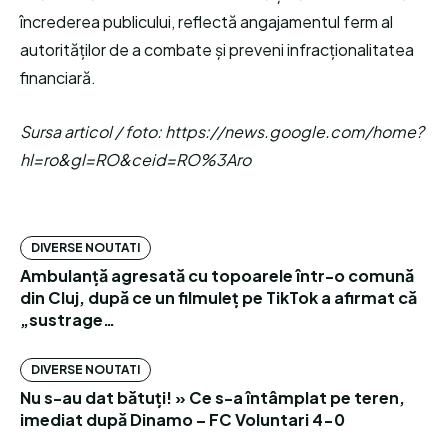
încrederea publicului, reflectă angajamentul ferm al
autorităților de a combate și preveni infracționalitatea
financiară.
Sursa articol / foto: https://news.google.com/home?
hl=ro&gl=RO&ceid=RO%3Aro
DIVERSE NOUTATI
Ambulanță agresată cu topoarele într-o comună
din Cluj, după ce un filmuleț pe TikTok a afirmat că
„sustrage…
DIVERSE NOUTATI
Nu s-au dat bătuți! » Ce s-a întâmplat pe teren,
imediat după Dinamo – FC Voluntari 4-0