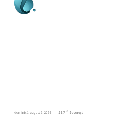
Business-edu.ro un site de știri / blog de
noutăți, dedicat diseminării de informații
și actualități. Acesta oferă articole,
reportaje și analize pe teme diverse, de
la evenimente curente la subiecte
specifice de interes. Este un spațiu
digital pentru informare și educație.
Contactati-ne oricand la adresa:
contact@business-edu.ro
C
duminică, august 9, 2026
25.7
București