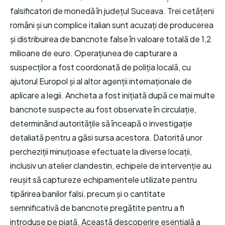
falsificatori de monedă în județul Suceava. Trei cetățeni
români și un complice italian sunt acuzați de producerea
și distribuirea de bancnote false în valoare totală de 1,2
milioane de euro. Operațiunea de capturare a
suspecților a fost coordonată de poliția locală, cu
ajutorul Europol și al altor agenții internaționale de
aplicare a legii. Ancheta a fost inițiată după ce mai multe
bancnote suspecte au fost observate în circulație,
determinând autoritățile să înceapă o investigație
detaliată pentru a găsi sursa acestora. Datorită unor
percheziții minuțioase efectuate la diverse locații,
inclusiv un atelier clandestin, echipele de intervenție au
reușit să captureze echipamentele utilizate pentru
tipărirea banilor falsi, precum și o cantitate
semnificativă de bancnote pregătite pentru a fi
introduse pe piață. Această descoperire esențială a