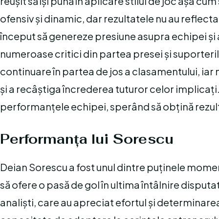
reușit să își pună în aplicare stilul de joc așa cu
ofensiv și dinamic, dar rezultatele nu au reflect
început să genereze presiune asupra echipei și 
numeroase critici din partea presei și suporteri
continuare în partea de jos a clasamentului, iar 
și a recâștiga încrederea tuturor celor implicați
performanțele echipei, sperând să obțină rezul
Performanța lui Sorescu
Deian Sorescu a fost unul dintre puținele moment
să ofere o pasă de gol în ultima întâlnire disputa
analiști, care au apreciat efortul și determina