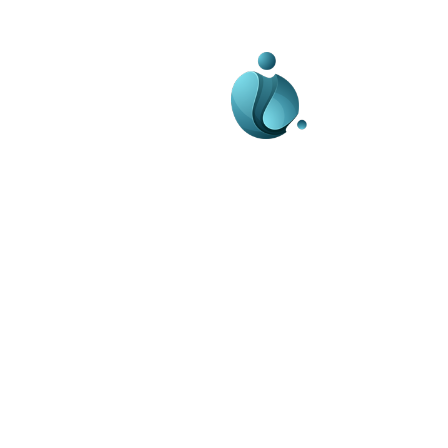
Business-edu.ro un sit
blog de noutăți, dedi
diseminării de informa
actualități. Acesta of
reportaje și analize 
diverse, de la eveni
la subiecte specifice
Este un spațiu digital
informare și educație