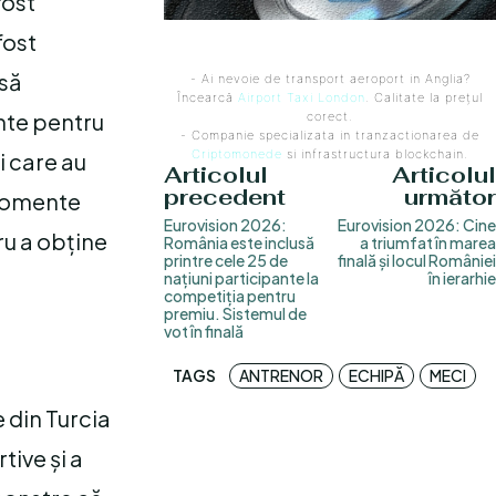
fost
fost
 să
- Ai nevoie de transport aeroport in Anglia?
Încearcă
Airport Taxi London
. Calitate la prețul
ente pentru
corect.
- Companie specializata in tranzactionarea de
Criptomonede
si infrastructura blockchain.
i care au
Articolul
Articolul
precedent
următor
 momente
Eurovision 2026:
Eurovision 2026: Cine
ru a obține
România este inclusă
a triumfat în marea
printre cele 25 de
finală și locul României
națiuni participante la
în ierarhie
competiția pentru
premiu. Sistemul de
vot în finală
TAGS
ANTRENOR
ECHIPĂ
MECI
 din Turcia
tive și a