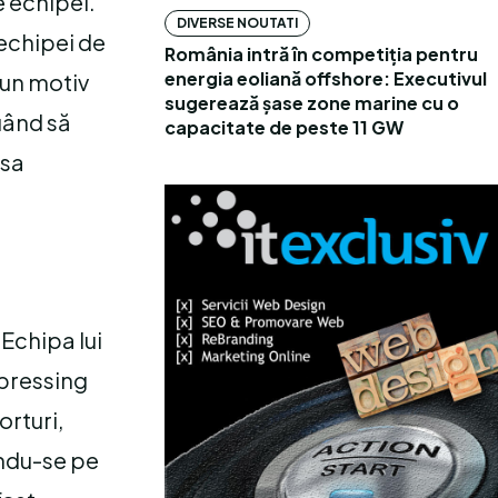
e echipei.
DIVERSE NOUTATI
 echipei de
România intră în competiția pentru
energia eoliană offshore: Executivul
 un motiv
sugerează șase zone marine cu o
uând să
capacitate de peste 11 GW
esa
 Echipa lui
 pressing
orturi,
ându-se pe