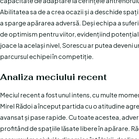
capacitate de adaptare la cerințele antrenorului 
Abilitatea sa de a crea ocazii și a deschide spați
a sparge apărarea adversă. Deși echipa a suferit
de optimism pentru viitor, evidențiind potențial
joace la același nivel, Sorescu ar putea deveni un
parcursul echipei în competiție.
Analiza meciului recent
Meciul recent a fost unul intens, cu multe moment
Mirel Rădoi a început partida cu o atitudine agre
avansat și pase rapide. Cu toate acestea, advers
profitând de spațiile lăsate libere în apărare. R