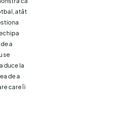
monstra că
otbal, atât
gestiona
 echipa
 de a
u se
a duce la
nea de a
re care îi