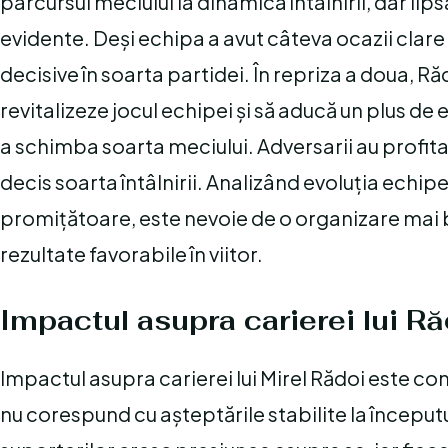
parcursul meciului la dinamica întâlnirii, dar lip
evidente. Deși echipa a avut câteva ocazii clare de
decisive în soarta partidei. În repriza a doua, R
revitalizeze jocul echipei și să aducă un plus de 
a schimba soarta meciului. Adversarii au profitat
decis soarta întâlnirii. Analizând evoluția echip
promițătoare, este nevoie de o organizare mai bu
rezultate favorabile în viitor.
Impactul asupra carierei lui Ră
Impactul asupra carierei lui Mirel Rădoi este con
nu corespund cu așteptările stabilite la începutu