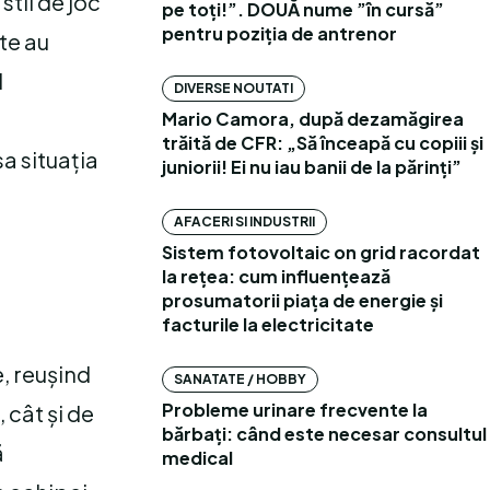
stil de joc
pe toți!”. DOUĂ nume ”în cursă”
pentru poziția de antrenor
te au
d
DIVERSE NOUTATI
n
Mario Camora, după dezamăgirea
trăită de CFR: „Să înceapă cu copiii și
a situația
juniorii! Ei nu iau banii de la părinți”
AFACERI SI INDUSTRII
Sistem fotovoltaic on grid racordat
la rețea: cum influențează
prosumatorii piața de energie și
facturile la electricitate
, reușind
SANATATE / HOBBY
Probleme urinare frecvente la
 cât și de
bărbați: când este necesar consultul
ă
medical