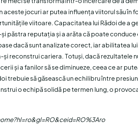
care meci se transformă într-o încercare de a de
aceste jocuri ar putea influența viitorul său în f
ortunitățile viitoare. Capacitatea lui Rădoi de a 
-și păstra reputația și a arăta că poate conduce
ase dacă sunt analizate corect, iar abilitatea lui
a-și reconstrui cariera. Totuși, dacă rezultatele n
rii și a fanilor să se diminueze, ceea ce ar pute
ădoi trebuie să găsească un echilibru între presiu
nstrui o echipă solidă pe termen lung, o provoca
com/home?hl=ro&gl=RO&ceid=RO%3Aro