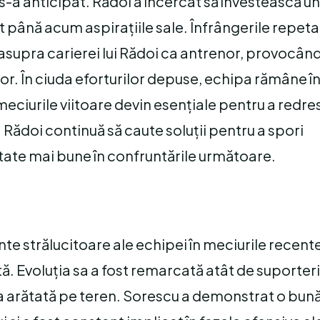
m s-a anticipat. Rădoi a încercat să învestească un 
at până acum aspirațiile sale. Înfrângerile repeta
asupra carierei lui Rădoi ca antrenor, provocân
lor. În ciuda eforturilor depuse, echipa rămâne î
meciurile viitoare devin esențiale pentru a redres
. Rădoi continuă să caute soluții pentru a spori
tate mai bune în confruntările următoare.
e strălucitoare ale echipei în meciurile recente
tă. Evoluția sa a fost remarcată atât de suporteri,
rea arătată pe teren. Sorescu a demonstrat o bun