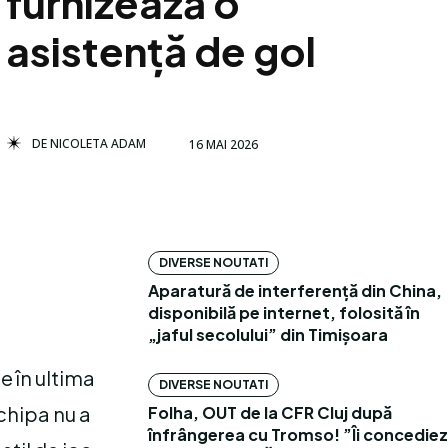
furnizează o
asistență de gol
DE
NICOLETA ADAM
16 MAI 2026
DIVERSE NOUTATI
Aparatură de interferență din China,
disponibilă pe internet, folosită în
„jaful secolului” din Timișoara
e în ultima
DIVERSE NOUTATI
echipa nu a
Folha, OUT de la CFR Cluj după
înfrângerea cu Tromso! ”Îi concediez