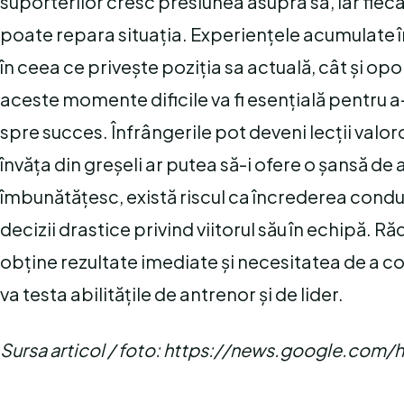
suporterilor cresc presiunea asupra sa, iar fie
poate repara situația. Experiențele acumulate în 
în ceea ce privește poziția sa actuală, cât și op
aceste momente dificile va fi esențială pentru a
spre succes. Înfrângerile pot deveni lecții valoro
învăța din greșeli ar putea să-i ofere o șansă de 
îmbunătățesc, există riscul ca încrederea conduce
decizii drastice privind viitorul său în echipă. R
obține rezultate imediate și necesitatea de a co
va testa abilitățile de antrenor și de lider.
Sursa articol / foto: https://news.google.