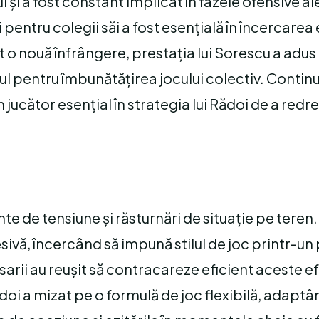
și a fost constant implicat în fazele ofensive al
i pentru colegii săi a fost esențială în încercarea
 o nouă înfrângere, prestația lui Sorescu a adus
ul pentru îmbunătățirea jocului colectiv. Contin
 jucător esențial în strategia lui Rădoi de a redr
e de tensiune și răsturnări de situație pe teren.
sivă, încercând să impună stilul de joc printr-un
arii au reușit să contracareze eficient aceste ef
ădoi a mizat pe o formulă de joc flexibilă, adapt