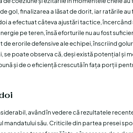
sa de coeziune și ezitările în momentele cheie au 
 gol, finalizarea a lăsat de dorit, iar ratările au 
ădoi a efectuat câteva ajustări tactice, încercând
energie pe teren, însă eforturile nu au fost sufici
 de erorile defensive ale echipei, înscriind golur
ei, se poate observa că, deși există potențial și
nă și de o eficiență crescută în fața porții pent
doi
siderabil, având în vedere că rezultatele recente
l mandatului său. Criticile din partea presei spor