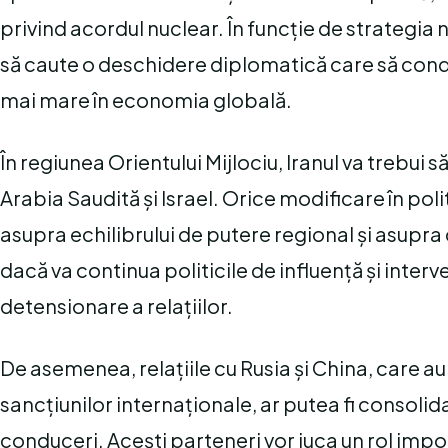
privind acordul nuclear. În funcție de strategia n
să caute o deschidere diplomatică care să condu
mai mare în economia globală.
În regiunea Orientului Mijlociu, Iranul va trebui s
Arabia Saudită și Israel. Orice modificare în po
asupra echilibrului de putere regional și asupra 
dacă va continua politicile de influență și interv
detensionare a relațiilor.
De asemenea, relațiile cu Rusia și China, care au 
sancțiunilor internaționale, ar putea fi consolidat
conduceri. Acești parteneri vor juca un rol impo