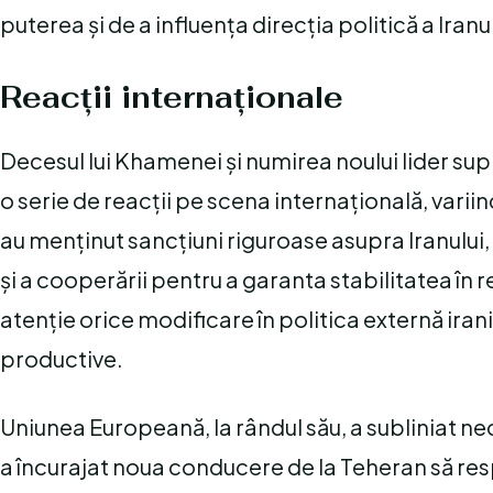
puterea și de a influența direcția politică a Iranu
Reacții internaționale
Decesul lui Khamenei și numirea noului lider s
o serie de reacții pe scena internațională, vari
au menținut sancțiuni riguroase asupra Iranului, 
și a cooperării pentru a garanta stabilitatea în r
atenție orice modificare în politica externă ira
productive.
Uniunea Europeană, la rândul său, a subliniat nec
a încurajat noua conducere de la Teheran să re