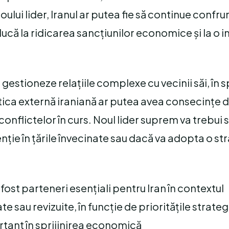
oului lider, Iranul ar putea fie să continue confru
că la ridicarea sancțiunilor economice și la o i
ă gestioneze relațiile complexe cu vecinii săi, în 
litica externă iraniană ar putea avea consecințe 
conflictelor în curs. Noul lider suprem va trebui 
enție în țările învecinate sau dacă va adopta o st
fost parteneri esențiali pentru Iran în contextul
e sau revizuite, în funcție de prioritățile strateg
rtant în sprijinirea economică