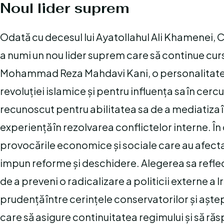
Noul lider suprem
Odată cu decesul lui Ayatollahul Ali Khamenei, Co
a numi un nou lider suprem care să continue cursu
Mohammad Reza Mahdavi Kani, o personalitate 
revoluției islamice și pentru influența sa în cer
recunoscut pentru abilitatea sa de a mediatiza în
experiență în rezolvarea conflictelor interne. În
provocările economice și sociale care au afectat
impun reforme și deschidere. Alegerea sa reflect
de a preveni o radicalizare a politicii externe a 
prudență între cerințele conservatorilor și aște
care să asigure continuitatea regimului și să ră