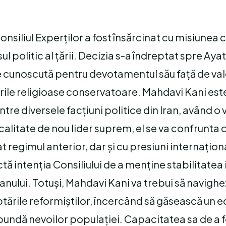
nsiliul Experților a fost însărcinat cu misiunea 
l politic al țării. Decizia s-a îndreptat spre Aya
cunoscută pentru devotamentul său față de val
curile religioase conservatoare. Mahdavi Kani est
tre diversele facțiuni politice din Iran, având o 
 calitate de nou lider suprem, el se va confrunta 
 regimul anterior, dar și cu presiuni internațion
ă intenția Consiliului de a menține stabilitatea 
Iranului. Totuși, Mahdavi Kani va trebui să navigh
ptările reformiștilor, încercând să găsească un e
spundă nevoilor populației. Capacitatea sa de a f