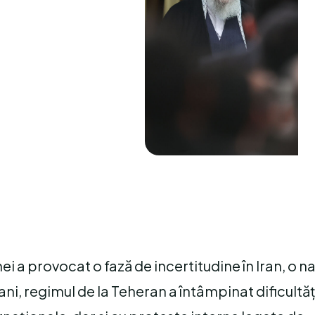
i a provocat o fază de incertitudine în Iran, o n
 ani, regimul de la Teheran a întâmpinat dificultăț