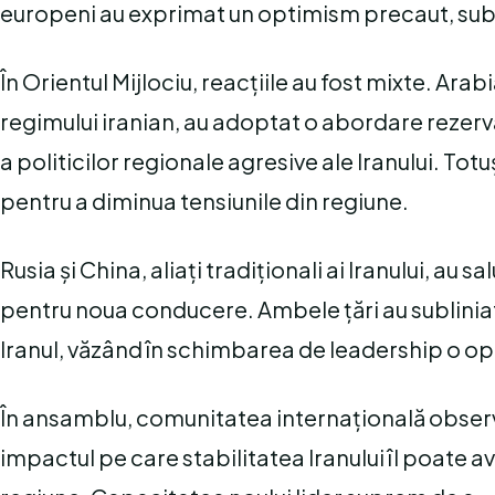
europeni au exprimat un optimism precaut, sublin
În Orientul Mijlociu, reacțiile au fost mixte. Arabia
regimului iranian, au adoptat o abordare rezerva
a politicilor regionale agresive ale Iranului. Tot
pentru a diminua tensiunile din regiune.
Rusia și China, aliați tradiționali ai Iranului, au
pentru noua conducere. Ambele țări au sublinia
Iranul, văzând în schimbarea de leadership o opor
În ansamblu, comunitatea internațională observă
impactul pe care stabilitatea Iranului îl poate av