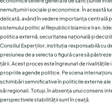
economice severe generate de sancțiunile intern
nemulțumiri sociale și economice. În această lu
delicată, având în vedere importanța centrală pe 
sistemului politic al Republicii Islamice Iran, l
politica externă, securitatea națională și deciz
Consiliul Experților, instituția responsabilă cu
presiunea de a selecta o figură care să păstreze 
țării. Acest proces este îngreunat de rivalitățile
propriile agende politice. Pe scena internaționa
schimbări semnificative în politicile externe ale Ir
săi regionali. Totuși, în absența unui consens inter
perspectivele stabilității sunt în ceață.