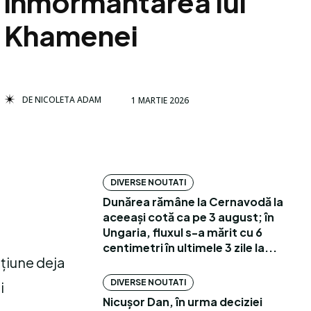
înmormântarea lui
Khamenei
DE
NICOLETA ADAM
1 MARTIE 2026
DIVERSE NOUTATI
Dunărea rămâne la Cernavodă la
aceeași cotă ca pe 3 august; în
Ungaria, fluxul s-a mărit cu 6
centimetri în ultimele 3 zile la...
ațiune deja
DIVERSE NOUTATI
i
Nicușor Dan, în urma deciziei