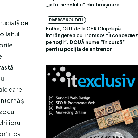
„jaful secolului” din Timișoara
DIVERSE NOUTATI
crucială de
Folha, OUT de la CFR Cluj după
tollahul
înfrângerea cu Tromso! ”Îi concediez
pe toți!”. DOUĂ nume ”în cursă”
orile
pentru poziția de antrenor
e
vastă
cu
ale care
internă și
eze cu
chilibru
ortifica