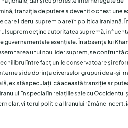
aționale, dar și cu proteste interne legate de
mină, tranziția de putere a devenit o chestiune 
care liderul suprem o are în politica iraniană. Î
iderul suprem deține autoritatea supremă, influen
iile guvernamentale esențiale. În absența lui Kh
 desemnarea unui nou lider suprem, se confruntă 
echilibrul între facțiunile conservatoare și refor
 interne și de dorința diverselor grupuri de a-și 
lă, există speculații că această tranziție ar put
anului, în special în relațiile sale cu Occidentul ș
n clar, viitorul politic al Iranului rămâne incert, i