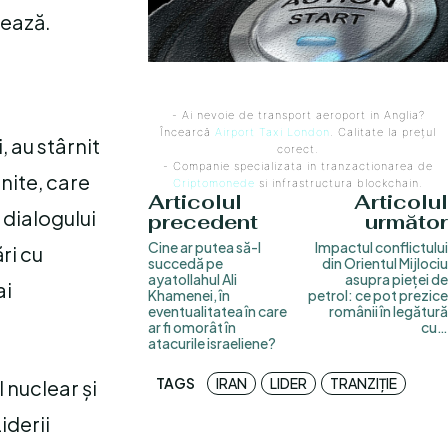
mează.
- Ai nevoie de transport aeroport in Anglia?
Încearcă
Airport Taxi London
. Calitate la prețul
 au stârnit
corect.
- Companie specializata in tranzactionarea de
nite, care
Criptomonede
si infrastructura blockchain.
Articolul
Articolul
 dialogului
precedent
următor
Cine ar putea să-l
Impactul conflictului
ri cu
succedă pe
din Orientul Mijlociu
ayatollahul Ali
asupra pieței de
ai
Khamenei, în
petrol: ce pot prezice
eventualitatea în care
românii în legătură
ar fi omorât în
cu…
atacurile israeliene?
TAGS
IRAN
LIDER
TRANZIȚIE
 nuclear și
iderii