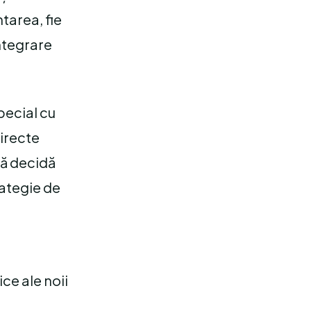
ntarea, fie
ntegrare
special cu
directe
să decidă
rategie de
ice ale noii