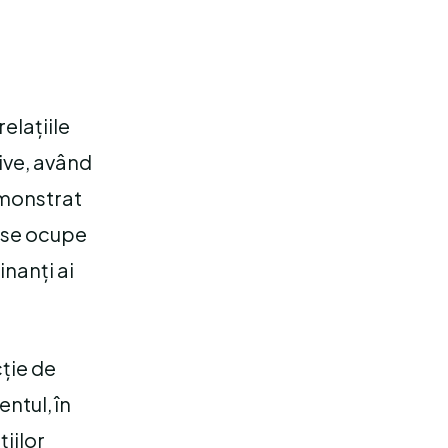
relațiile
tive, având
emonstrat
ă se ocupe
inanți ai
cție de
entul, în
țiilor