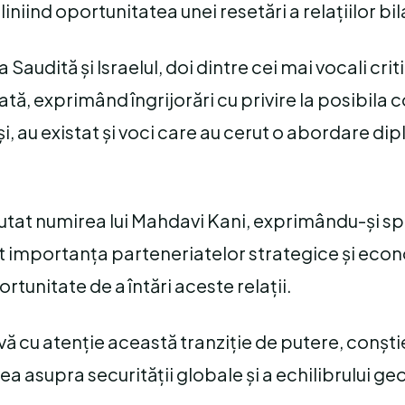
iind oportunitatea unei resetări a relațiilor bil
 Saudită și Israelul, doi dintre cei mai vocali criti
tă, exprimând îngrijorări cu privire la posibila 
uși, au existat și voci care au cerut o abordare d
 salutat numirea lui Mahdavi Kani, exprimându-și spr
t importanța parteneriatelor strategice și eco
tunitate de a întări aceste relații.
 cu atenție această tranziție de putere, conști
ea asupra securității globale și a echilibrului ge