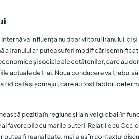
ui
ernă va influența nu doar viitorul Iranului, ci și 
rnă a Iranului ar putea suferi modificări semnifica
economice și sociale ale cetățenilor, care au d
iile actuale de trai. Noua conducere va trebui s
 ridicată și șomajul, care au fost factori determ
ească poziția în regiune și la nivel global, în fun
ai favorabile cu marile puteri. Relațiile cu Occid
 putea fi reanalizate, mai ales în contextul discu