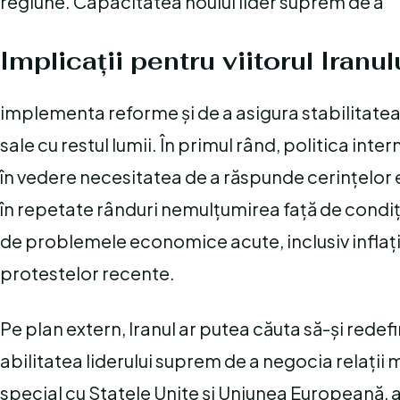
regiune. Capacitatea noului lider suprem de a
Implicații pentru viitorul Iranul
implementa reforme și de a asigura stabilitatea int
sale cu restul lumii. În primul rând, politica inte
în vedere necesitatea de a răspunde cerințelor 
în repetate rânduri nemulțumirea față de condiț
de problemele economice acute, inclusiv inflația
protestelor recente.
Pe plan extern, Iranul ar putea căuta să-și redefin
abilitatea liderului suprem de a negocia relații m
special cu Statele Unite și Uniunea Europeană, ar