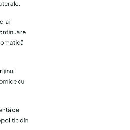
aterale.
ci ai
continuare
iplomatică
ijinul
nomice cu
entă de
opolitic din