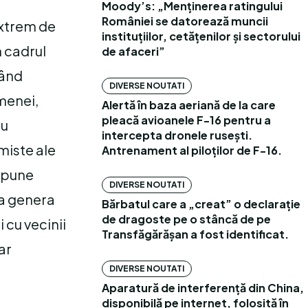
Moody’s: „Menținerea ratingului
României se datorează muncii
extrem de
instituțiilor, cetățenilor și sectorului
n cadrul
de afaceri”
țând
DIVERSE NOUTATI
amenei,
Alertă în baza aeriană de la care
pleacă avioanele F-16 pentru a
cu
intercepta dronele rusești.
miste ale
Antrenament al piloților de F-16.
impune
DIVERSE NOUTATI
ea genera
Bărbatul care a „creat” o declarație
de dragoste pe o stâncă de pe
i cu vecinii
Transfăgărășan a fost identificat.
ar
DIVERSE NOUTATI
Aparatură de interferență din China,
disponibilă pe internet, folosită în