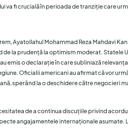
lui va fi crucială în perioada de tranziție care ur
uprem, Ayatollahul Mohammad Reza Mahdavi Kani,
ind de la prudență la optimism moderat. Statele U
au emis o declarație în care subliniază relevanța
egiune. Oficialii americani au afirmat că vor urmă
niană, sperând la o deschidere către negocieri m
esitatea de a continua discuțiile privind acordul
specte angajamentele internaționale asumate. L