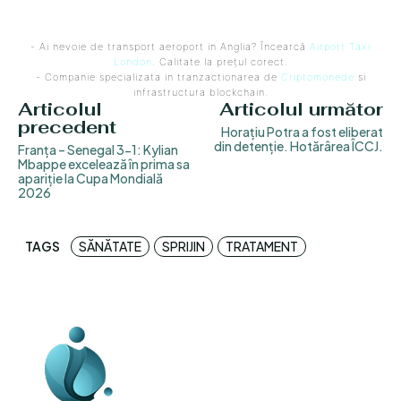
- Ai nevoie de transport aeroport in Anglia? Încearcă
Airport Taxi
London
. Calitate la prețul corect.
- Companie specializata in tranzactionarea de
Criptomonede
si
infrastructura blockchain.
Articolul
Articolul următor
precedent
Horațiu Potra a fost eliberat
din detenție. Hotărârea ÎCCJ.
Franța – Senegal 3-1: Kylian
Mbappe excelează în prima sa
apariție la Cupa Mondială
2026
TAGS
SĂNĂTATE
SPRIJIN
TRATAMENT