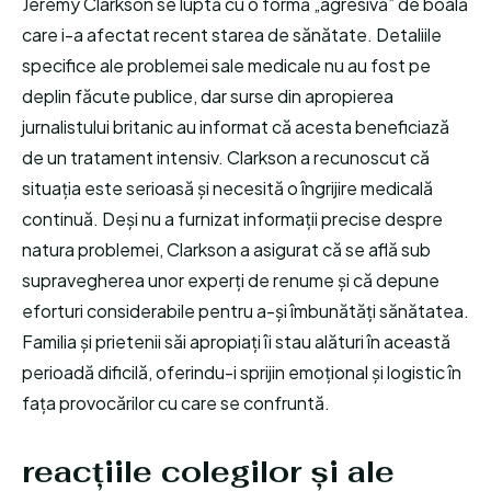
Jeremy Clarkson se luptă cu o formă „agresivă” de boală
care i-a afectat recent starea de sănătate. Detaliile
specifice ale problemei sale medicale nu au fost pe
deplin făcute publice, dar surse din apropierea
jurnalistului britanic au informat că acesta beneficiază
de un tratament intensiv. Clarkson a recunoscut că
situația este serioasă și necesită o îngrijire medicală
continuă. Deși nu a furnizat informații precise despre
natura problemei, Clarkson a asigurat că se află sub
supravegherea unor experți de renume și că depune
eforturi considerabile pentru a-și îmbunătăți sănătatea.
Familia și prietenii săi apropiați îi stau alături în această
perioadă dificilă, oferindu-i sprijin emoțional și logistic în
fața provocărilor cu care se confruntă.
reacțiile colegilor și ale