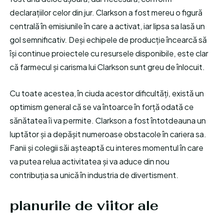
declarațiilor celor din jur. Clarkson a fost mereu o figură
centrală în emisiunile în care a activat, iar lipsa sa lasă un
gol semnificativ. Deși echipele de producție încearcă să
își continue proiectele cu resursele disponibile, este clar
că farmecul și carisma lui Clarkson sunt greu de înlocuit.
Cu toate acestea, în ciuda acestor dificultăți, există un
optimism general că se va întoarce în forță odată ce
sănătatea îi va permite. Clarkson a fost întotdeauna un
luptător și a depășit numeroase obstacole în cariera sa.
Fanii și colegii săi așteaptă cu interes momentul în care
va putea relua activitatea și va aduce din nou
contribuția sa unică în industria de divertisment.
planurile de viitor ale