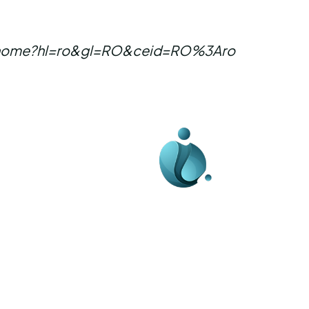
com/home?hl=ro&gl=RO&ceid=RO%3Aro
Business-edu.ro un sit
blog de noutăți, dedi
diseminării de informa
actualități. Acesta of