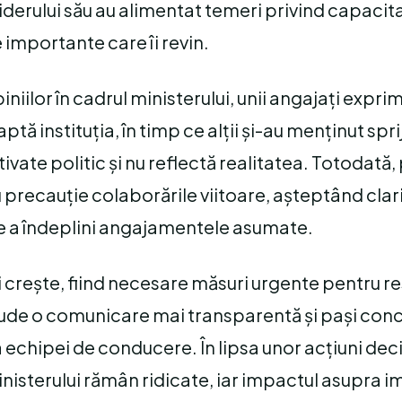
e liderului său au alimentat temeri privind capaci
e importante care îi revin.
piniilor în cadrul ministerului, unii angajați expr
aptă instituția, în timp ce alții și-au menținut spri
ate politic și nu reflectă realitatea. Totodată, 
u precauție colaborările viitoare, așteptând clari
de a îndeplini angajamentele asumate.
i crește, fiind necesare măsuri urgente pentru re
clude o comunicare mai transparentă și pași conc
chipei de conducere. În lipsa unor acțiuni deci
inisterului rămân ridicate, iar impactul asupra i