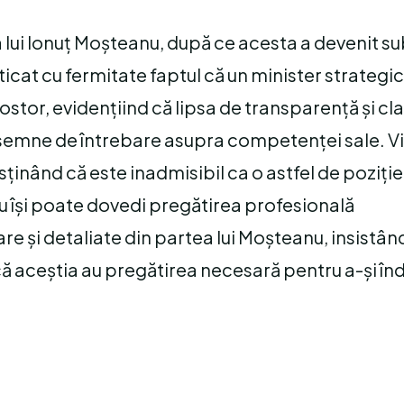
 lui Ionuț Moșteanu, după ce acesta a devenit su
ticat cu fermitate faptul că un minister strategic
stor, evidențiind că lipsa de transparență și cla
ă semne de întrebare asupra competenței sale. Vi
usținând că este inadmisibil ca o astfel de poziție
u își poate dovedi pregătirea profesională
re și detaliate din partea lui Moșteanu, insistân
acă aceștia au pregătirea necesară pentru a-și în