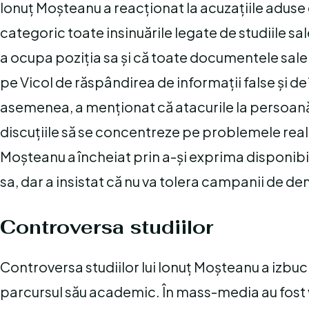
Ionuț Moșteanu a reacționat la acuzațiile aduse d
categoric toate insinuările legate de studiile sal
a ocupa poziția sa și că toate documentele sal
pe Vicol de răspândirea de informații false și d
asemenea, a menționat că atacurile la persoană n
discuțiile să se concentreze pe problemele reale 
Moșteanu a încheiat prin a-și exprima disponibil
sa, dar a insistat că nu va tolera campanii de d
Controversa studiilor
Controversa studiilor lui Ionuț Moșteanu a izbucn
parcursul său academic. În mass-media au fost v