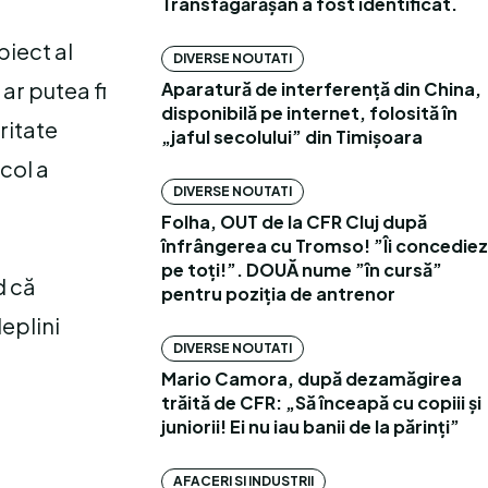
Transfăgărășan a fost identificat.
biect al
DIVERSE NOUTATI
 ar putea fi
Aparatură de interferență din China,
disponibilă pe internet, folosită în
ritate
„jaful secolului” din Timișoara
col a
DIVERSE NOUTATI
Folha, OUT de la CFR Cluj după
înfrângerea cu Tromso! ”Îi concediez
pe toți!”. DOUĂ nume ”în cursă”
d că
pentru poziția de antrenor
deplini
DIVERSE NOUTATI
Mario Camora, după dezamăgirea
trăită de CFR: „Să înceapă cu copiii și
juniorii! Ei nu iau banii de la părinți”
AFACERI SI INDUSTRII