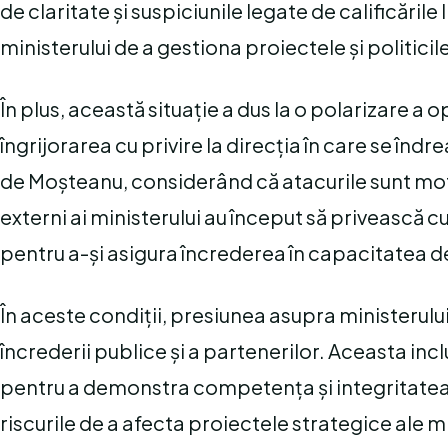
de claritate și suspiciunile legate de calificăril
ministerului de a gestiona proiectele și politicil
În plus, această situație a dus la o polarizare a o
îngrijorarea cu privire la direcția în care se îndre
de Moșteanu, considerând că atacurile sunt motiv
externi ai ministerului au început să privească c
pentru a-și asigura încrederea în capacitatea 
În aceste condiții, presiunea asupra ministerulu
încrederii publice și a partenerilor. Aceasta in
pentru a demonstra competența și integritatea e
riscurile de a afecta proiectele strategice ale m