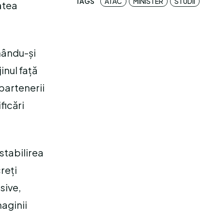
TAGS
ATAC
MINISTER
STUDII
tatea
imându-și
jinul față
partenerii
ficări
stabilirea
reți
sive,
maginii