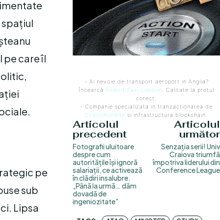
alimentate
 spațiul
Moșteanu
 pe care îl
litic,
- Ai nevoie de transport aeroport in Anglia?
Încearcă
Airport Taxi London
. Calitate la prețul
ației
corect.
- Companie specializata in tranzactionarea de
ociale.
Criptomonede
si infrastructura blockchain.
Articolul
Articolul
precedent
următor
Fotografii uluitoare
Senzația serii! Univ
despre cum
Craiova triumfă
autoritățile își ignoră
împotriva liderului din
salariații, ce activează
Conference League
trategic pe
în clădiri insalubre.
„Până la urmă… dăm
 puse sub
dovadă de
ingeniozitate”
ici. Lipsa