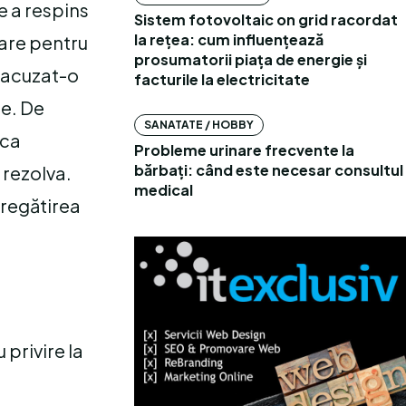
e a respins
Sistem fotovoltaic on grid racordat
la rețea: cum influențează
sare pentru
prosumatorii piața de energie și
a acuzat-o
facturile la electricitate
te. De
SANATATE / HOBBY
 ca
Probleme urinare frecvente la
bărbați: când este necesar consultul
 rezolva.
medical
pregătirea
 privire la