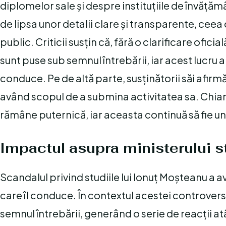
diplomelor sale și despre instituțiile de învățăm
de lipsa unor detalii clare și transparente, ceea c
public. Criticii susțin că, fără o clarificare ofici
sunt puse sub semnul întrebării, iar acest lucru a
conduce. Pe de altă parte, susținătorii săi afirm
având scopul de a submina activitatea sa. Chiar 
rămâne puternică, iar aceasta continuă să fie un s
Impactul asupra ministerului s
Scandalul privind studiile lui Ionuț Moșteanu a 
care îl conduce. În contextul acestei controverse
semnul întrebării, generând o serie de reacții atât