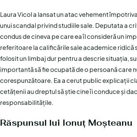
Laura Vicol a lansat un atac vehement împotriva
unui scandal privind studiile sale. Deputata a cri
condus de cineva pe care ea îl consideră un impo
referitoare la calificările sale academice ridic
folosit un limbaj dur pentru a descrie situația, s
importantă să fie ocupată de o persoană care n
corespunzătoare. Ea a cerut public explicații cla
cetățenii au dreptul să știe cine îi conduce și d
responsabilitățile.
Răspunsul lui Ionuț Moșteanu