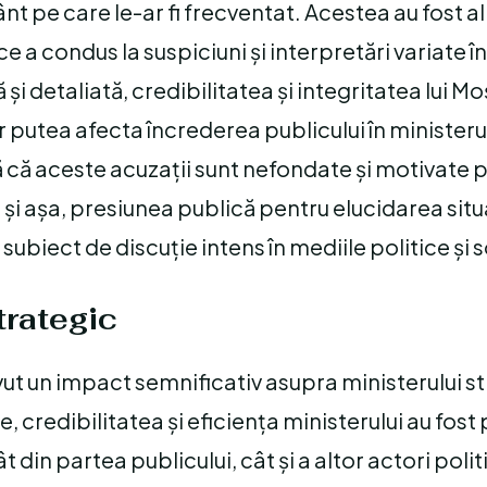
ânt pe care le-ar fi frecventat. Acestea au fost 
e a condus la suspiciuni și interpretări variate în
ală și detaliată, credibilitatea și integritatea lui 
r putea afecta încrederea publicului în ministerul
ă că aceste acuzații sunt nefondate și motivate po
și așa, presiunea publică pentru elucidarea situ
ubiect de discuție intens în mediile politice și s
trategic
avut un impact semnificativ asupra ministerului s
, credibilitatea și eficiența ministerului au fost
 din partea publicului, cât și a altor actori polit