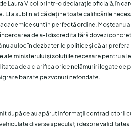
e Laura Vicol printr-o declarație oficială, în car
e. El a subliniat că deține toate calificările nece
e academice sunt în perfectă ordine. Moșteanu 
e încercarea de a-l discredita fără dovezi concre
u au loc în dezbaterile politice și că ar prefera
ale ministerului și soluțiile necesare pentru a le
itatea de a clarifica orice nelămuriri legate de 
enigrare bazate pe zvonuri nefondate.
it după ce au apărut informații contradictorii cu
ehiculate diverse speculații despre validitatea