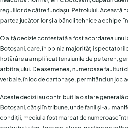
regulilor de către fundașul Petrolului. Această
partea jucătorilor și a băncii tehnice a echipei în 
O altă decizie contestată a fost acordarea unui
Botoșani, care, în opinia majorității spectatoril
hotărâre a amplificat tensiunile de pe teren, g
arbitrajului. De asemenea, numeroase faulturi d
verbale, în loc de cartonașe, permitând un joc agr
Aceste decizii au contribuit la o stare generală d
Botoșani, cât și în tribune, unde fanii și-au manif
condiții, meciul a fost marcat de numeroase între
perturbat ritmul normal al unei partide de fotba