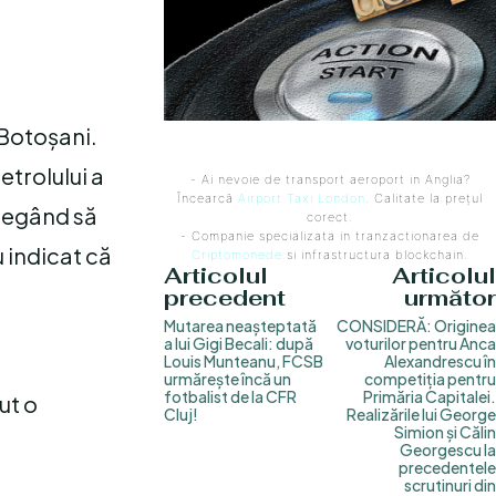
C Botoșani.
trolului a
- Ai nevoie de transport aeroport in Anglia?
Încearcă
Airport Taxi London
. Calitate la prețul
alegând să
corect.
- Companie specializata in tranzactionarea de
u indicat că
Criptomonede
si infrastructura blockchain.
Articolul
Articolul
precedent
următor
Mutarea neașteptată
CONSIDERĂ: Originea
a lui Gigi Becali: după
voturilor pentru Anca
Louis Munteanu, FCSB
Alexandrescu în
urmărește încă un
competiția pentru
fotbalist de la CFR
Primăria Capitalei.
ut o
Cluj!
Realizările lui George
Simion și Călin
Georgescu la
precedentele
scrutinuri din