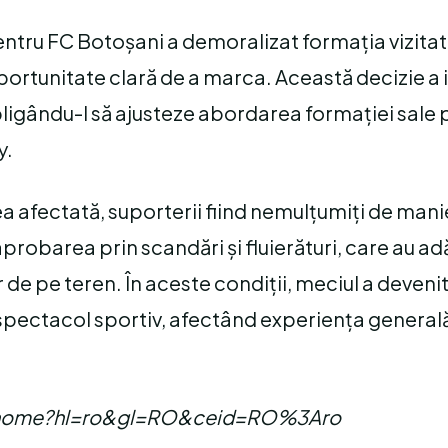
tru FC Botoșani a demoralizat formația vizitat
oportunitate clară de a marca. Această decizie a 
bligându-l să ajusteze abordarea formației sale 
y.
a afectată, suporterii fiind nemulțumiți de mani
probarea prin scandări și fluierături, care au a
de pe teren. În aceste condiții, meciul a devenit
pectacol sportiv, afectând experiența generală
com/home?hl=ro&gl=RO&ceid=RO%3Aro