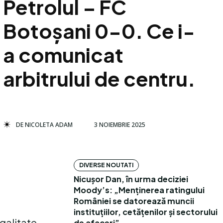
Petrolul – FC
Botoșani 0-0. Ce i-
a comunicat
arbitrului de centru.
DE
NICOLETA ADAM
3 NOIEMBRIE 2025
DIVERSE NOUTATI
Nicușor Dan, în urma deciziei
Moody’s: „Menținerea ratingului
României se datorează muncii
instituțiilor, cetățenilor și sectorului
galitate,
de afaceri”