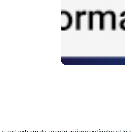
a fost extrem de vocal după meciul încheiat la e