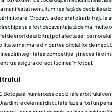
și-a manifestat nemulțumirea față de deciziile arbi
părtinitoare. Grozavu a declarat că arbitrajul a a
 că echipa sa a fost dezavantajată de mai multe o
fel de erori de arbitraj pot afecta serios moralul 
ilitate mai mare din partea oficialilor de meci.
minează integritatea competiției și necesită o in
ntru a asigura corectitudinea în fotbal.
trului
 FC Botoșani, numeroase decizii ale arbitrului cen
 Una dintre cele mai discutate faze a fost un pena
 careu, considerat de mulți ca fiind o evidentă 