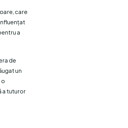
oare, care
influențat
pentru a
era de
dăugat un
 o
 a tuturor