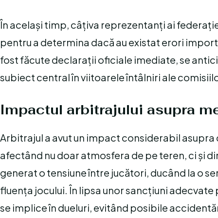
În același timp, câțiva reprezentanți ai federație
pentru a determina dacă au existat erori importa
fost făcute declarații oficiale imediate, se antic
subiect central în viitoarele întâlniri ale comisii
Impactul arbitrajului asupra m
Arbitrajul a avut un impact considerabil asupra d
afectând nu doar atmosfera de pe teren, ci și din
generat o tensiune între jucători, ducând la o se
fluența jocului. În lipsa unor sancțiuni adecvate 
se implice în dueluri, evitând posibile accidentăr