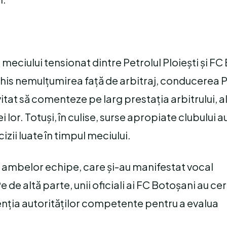
ma meciului tensionat dintre Petrolul Ploiești și F
is nemulțumirea față de arbitraj, conducerea Pe
itat să comenteze pe larg prestația arbitrului, 
 lor. Totuși, în culise, surse apropiate clubului a
cizii luate în timpul meciului.
lor ambelor echipe, care și-au manifestat vocal
 de altă parte, unii oficiali ai FC Botoșani au cer
rvenția autorităților competente pentru a evalua