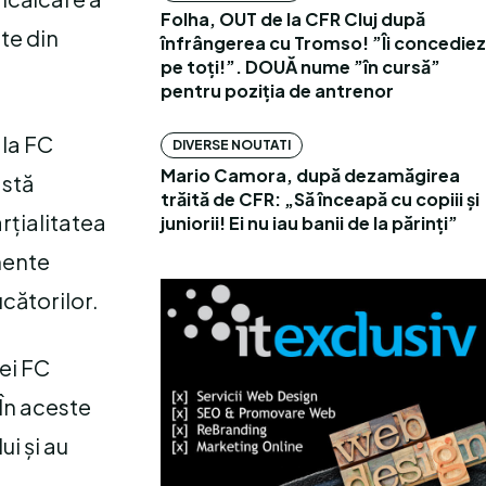
Folha, OUT de la CFR Cluj după
te din
înfrângerea cu Tromso! ”Îi concediez
pe toți!”. DOUĂ nume ”în cursă”
pentru poziția de antrenor
 la FC
DIVERSE NOUTATI
Mario Camora, după dezamăgirea
astă
trăită de CFR: „Să înceapă cu copiii și
rțialitatea
juniorii! Ei nu iau banii de la părinți”
mente
ucătorilor.
iei FC
 În aceste
i și au