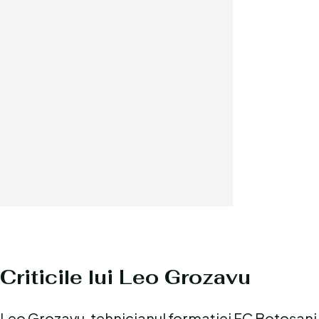
Criticile lui Leo Grozavu
Leo Grozavu, tehnicianul formației FC Botoșani, 