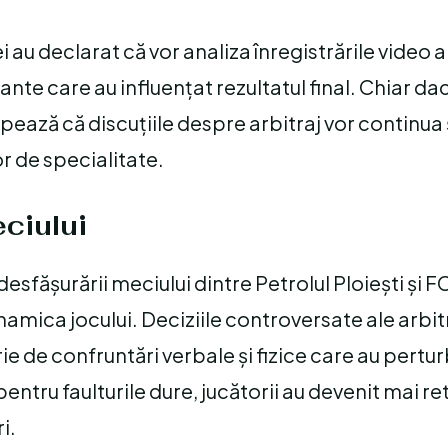
i au declarat că vor analiza înregistrările video 
nte care au influențat rezultatul final. Chiar da
ipează că discuțiile despre arbitraj vor continua ș
lor de specialitate.
eciului
esfășurării meciului dintre Petrolul Ploiești și F
amica jocului. Deciziile controversate ale arbitr
rie de confruntări verbale și fizice care au pertu
pentru faulturile dure, jucătorii au devenit mai re
i.