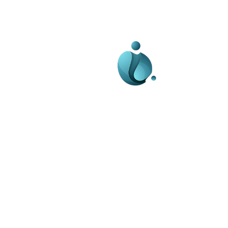
Business-edu.ro un sit
blog de noutăți, dedi
diseminării de informa
actualități. Acesta of
reportaje și analize 
diverse, de la eveni
la subiecte specifice
Este un spațiu digital