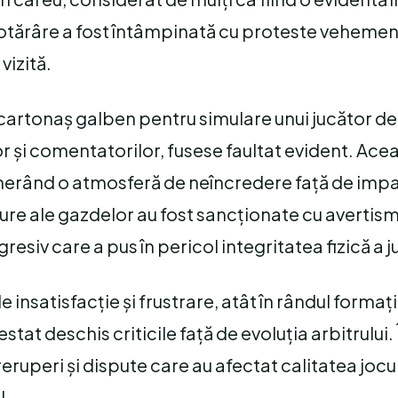
 hotărâre a fost întâmpinată cu proteste vehemen
vizită.
 cartonaș galben pentru simulare unui jucător de
or și comentatorilor, fusese faultat evident. Ace
enerând o atmosferă de neîncredere față de impa
ure ale gazdelor au fost sancționate cu avertis
esiv care a pus în pericol integritatea fizică a j
e insatisfacție și frustrare, atât în rândul formaț
estat deschis criticile față de evoluția arbitrului.
ruperi și dispute care au afectat calitatea joculu
l.