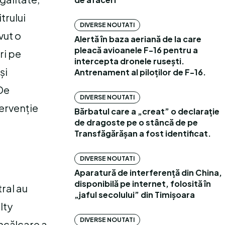
trului
DIVERSE NOUTATI
vut o
Alertă în baza aeriană de la care
pleacă avioanele F-16 pentru a
ri pe
intercepta dronele rusești.
și
Antrenament al piloților de F-16.
 De
DIVERSE NOUTATI
tervenție
Bărbatul care a „creat” o declarație
de dragoste pe o stâncă de pe
Transfăgărășan a fost identificat.
DIVERSE NOUTATI
Aparatură de interferență din China,
disponibilă pe internet, folosită în
tral au
„jaful secolului” din Timișoara
lty
DIVERSE NOUTATI
încălcare a