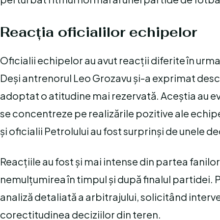
Reacția oficialilor echipelor
Oficialii echipelor au avut reacții diferite în ur
Deși antrenorul Leo Grozavu și-a exprimat desch
adoptat o atitudine mai rezervată. Aceștia au ev
se concentreze pe realizările pozitive ale echipei
și oficialii Petrolului au fost surprinși de unele de
Reacțiile au fost și mai intense din partea fani
nemulțumirea în timpul și după finalul partidei. Pe
analiză detaliată a arbitrajului, solicitând inte
corectitudinea deciziilor din teren.