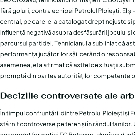
fără goluri, contra echipei Petrolul Ploiești. El 
central, pe care le-a catalogat drept nejuste și 
influență negativă asupra desfășurării jocului și
parcursul partidei. Tehnicianul a subliniat că ast
performanța jucătorilor săi, cerând o responsab
asemenea, el a afirmat că astfel de situații sub
promptă din partea autorităților competente pe
Deciziile controversate ale arbi
În timpul confruntării dintre Petrolul Ploiești și
stârnit controverse pe teren și în rândul fanilor.
neacordat formației FC Botoșani, după un duel în