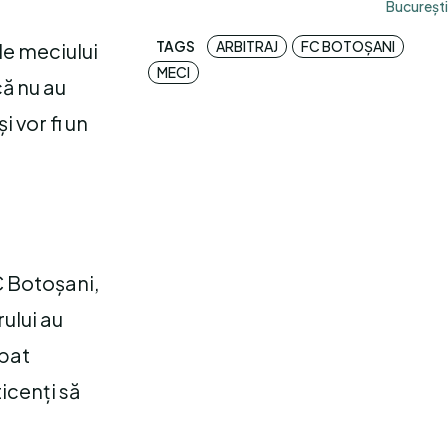
București
TAGS
ARBITRAJ
FC BOTOȘANI
ale meciului
MECI
că nu au
i vor fi un
C Botoșani,
ului au
rbat
ticenți să