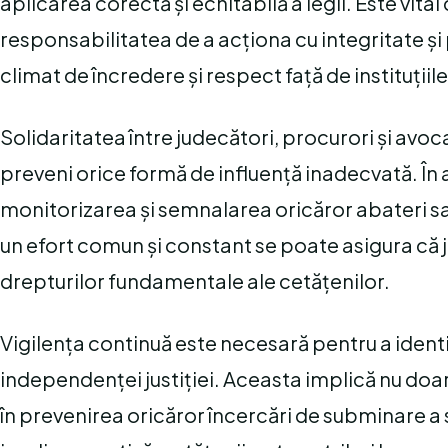
aplicarea corectă și echitabilă a legii. Este vita
responsabilitatea de a acționa cu integritate și
climat de încredere și respect față de instituțiile
Solidaritatea între judecători, procurori și avoca
preveni orice formă de influență inadecvată. În a
monitorizarea și semnalarea oricăror abateri sau 
un efort comun și constant se poate asigura că j
drepturilor fundamentale ale cetățenilor.
Vigilența continuă este necesară pentru a ident
independenței justiției. Aceasta implică nu doar
în prevenirea oricăror încercări de subminare a s