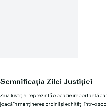
Semnificația Zilei Justiției
Ziua Justiției reprezintă o ocazie importantă care
joacă în menținerea ordinii și echității într-o s