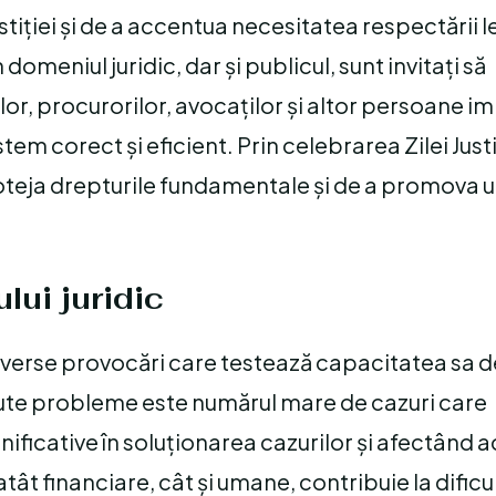
tiției și de a accentua necesitatea respectării l
 domeniul juridic, dar și publicul, sunt invitați să
or, procurorilor, avocaților și altor persoane im
tem corect și eficient. Prin celebrarea Zilei Justi
eja drepturile fundamentale și de a promova u
lui juridic
iverse provocări care testează capacitatea sa d
 acute probleme este numărul mare de cazuri care
ificative în soluționarea cazurilor și afectând 
, atât financiare, cât și umane, contribuie la dificu