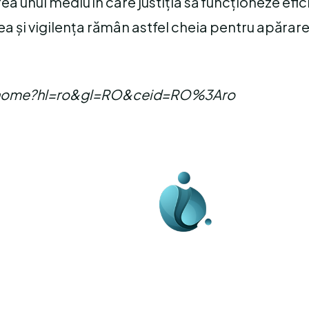
ea unui mediu în care justiția să funcționeze efici
tea și vigilența rămân astfel cheia pentru apărar
com/home?hl=ro&gl=RO&ceid=RO%3Aro
Business-edu.ro un sit
blog de noutăți, dedi