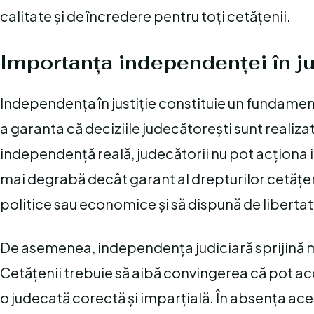
calitate și de încredere pentru toți cetățenii.
Importanța independenței în ju
Independența în justiție constituie un fundament 
a garanta că deciziile judecătorești sunt realiza
independență reală, judecătorii nu pot acționa imp
mai degrabă decât garant al drepturilor cetățenilo
politice sau economice și să dispună de libertate
De asemenea, independența judiciară sprijină men
Cetățenii trebuie să aibă convingerea că pot acc
o judecată corectă și imparțială. În absența aces