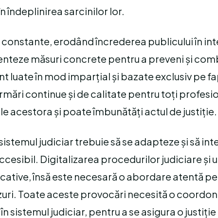
n îndeplinirea sarcinilor lor.
 constante, erodând încrederea publicului în in
ementeze măsuri concrete pentru a preveni și co
t luate în mod imparțial și bazate exclusiv pe f
rmări continue și de calitate pentru toți profesio
acestora și poate îmbunătăți actul de justiție.
sistemul judiciar trebuie să se adapteze și să in
ccesibil. Digitalizarea procedurilor judiciare și u
ficative, însă este necesară o abordare atentă pe
zuri. Toate aceste provocări necesită o coordona
n sistemul judiciar, pentru a se asigura o justiție