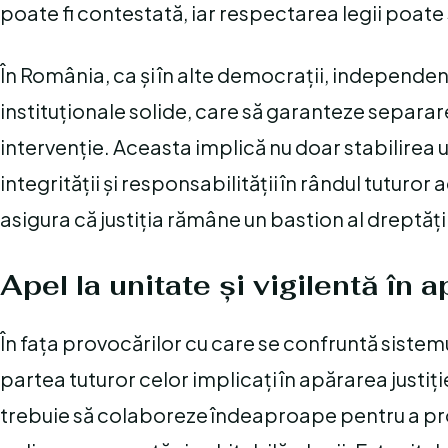
poate fi contestată, iar respectarea legii poate 
În România, ca și în alte democrații, independen
instituționale solide, care să garanteze separare
intervenție. Aceasta implică nu doar stabilirea u
integrității și responsabilității în rândul tuturor
asigura că justiția rămâne un bastion al dreptății 
Apel la unitate și vigilentă în a
În fața provocărilor cu care se confruntă sistemul
partea tuturor celor implicați în apărarea justiție
trebuie să colaboreze îndeaproape pentru a pro