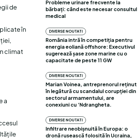
Probleme urinare frecvente la
egii de
bărbați: când este necesar consultul
medical
plicate în
DIVERSE NOUTATI
ției,
România intră în competiția pentru
energia eoliană offshore: Executivul
n climat
sugerează șase zone marine cu o
capacitate de peste 11 GW
DIVERSE NOUTATI
Marian Voinea, antreprenorul reținut
în legătură cu scandalul corupției din
sectorul armamentului, are
e a
conexiuni cu ‘Ndrangheta.
DIVERSE NOUTATI
accesul
Infiltrare neobișnuită în Europa: o
ltățile
dronă rusească folosită în Ucraina,