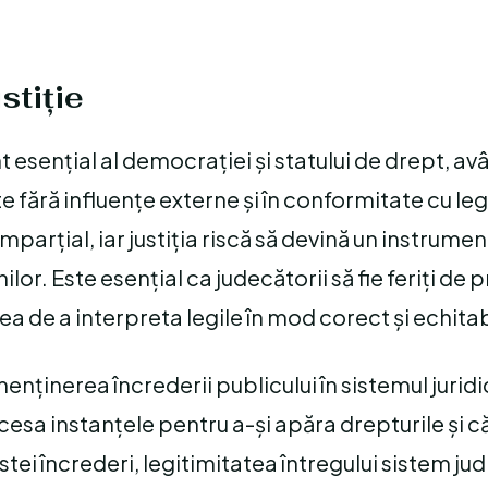
stiție
esențial al democrației și statului de drept, avâ
te fără influențe externe și în conformitate cu le
arțial, iar justiția riscă să devină un instrument
r. Este esențial ca judecătorii să fie feriți de p
a de a interpreta legile în mod corect și echitab
ținerea încrederii publicului în sistemul juridi
esa instanțele pentru a-și apăra drepturile și că
tei încrederi, legitimitatea întregului sistem jud