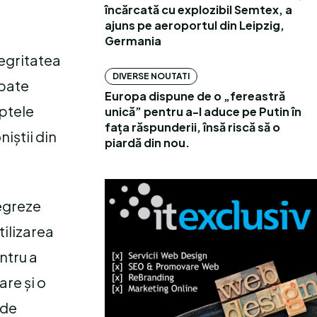
încărcată cu explozibil Semtex, a
ajuns pe aeroportul din Leipzig,
Germania
tegritatea
DIVERSE NOUTATI
mbate
Europa dispune de o „fereastră
aptele
unică” pentru a-l aduce pe Putin în
fața răspunderii, însă riscă să o
niștii din
piardă din nou.
tegreze
tilizarea
ntru a
re și o
 de