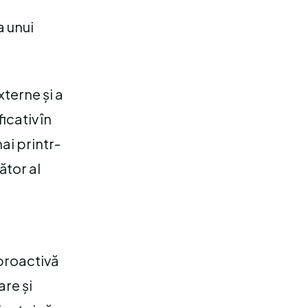
a unui
xterne și a
icativ în
ai printr-
ător al
 proactivă
are și