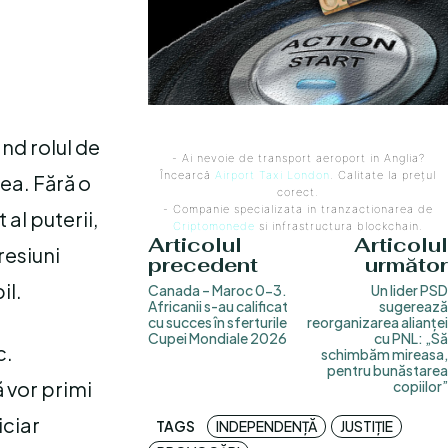
nd rolul de
- Ai nevoie de transport aeroport in Anglia?
Încearcă
Airport Taxi London
. Calitate la prețul
gea. Fără o
corect.
- Companie specializata in tranzactionarea de
 al puterii,
Criptomonede
si infrastructura blockchain.
Articolul
Articolul
resiuni
precedent
următor
il.
Canada – Maroc 0-3.
Un lider PSD
Africanii s-au calificat
sugerează
cu succes în sferturile
reorganizarea alianței
Cupei Mondiale 2026
cu PNL: „Să
c.
schimbăm mireasa,
pentru bunăstarea
 vor primi
copiilor”
iciar
TAGS
INDEPENDENȚĂ
JUSTIȚIE