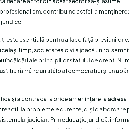
l ca fiecare actor din acest sector să-și asume
 profesionalism, contribuind astfel la menținere
 juridice.
ți este esențială pentru a face față presiunilor e
celași timp, societatea civilă joacă un rol semnif
încălcări ale principiilor statului de drept. Num
ustiția rămâne un stâlp al democrației și un apăr
ifica și a contracara orice amenințare la adresa
 reacții la problemele curente, ci și o abordare
istemului judiciar. Prin educație juridică, inform