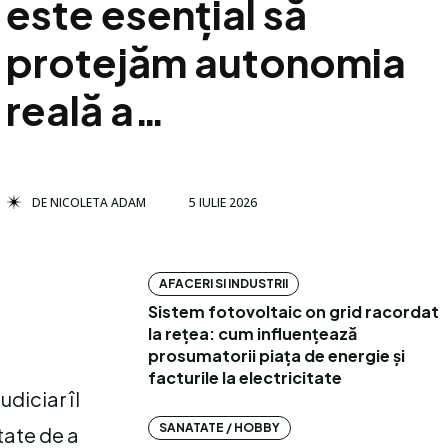
este esențial să
protejăm autonomia
reală a…
DE
NICOLETA ADAM
5 IULIE 2026
AFACERI SI INDUSTRII
Sistem fotovoltaic on grid racordat
la rețea: cum influențează
prosumatorii piața de energie și
facturile la electricitate
diciar îl
SANATATE / HOBBY
tate de a