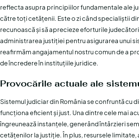
reflecta asupra principiilor fundamentale ale jus
către toți cetățenii. Este o zi când specialiștii din
recunoască și să aprecieze eforturile judecătoril
administrarea justiției pentru asigurarea unui sis
reafirmăm angajamentul nostru comun de a prot
de încredere în instituțiile juridice.
Provocările actuale ale sistemu
Sistemul judiciar din România se confruntă cu d
funcționa eficient și just. Una dintre cele mai
îngreunează instanțele, generând întârzieri semn
cetățenilor la justiție. În plus, resursele limitate