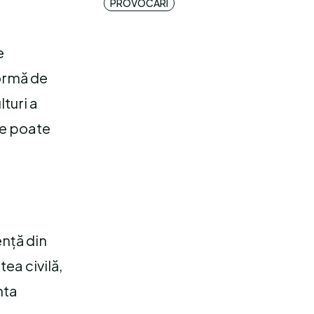
PROVOCĂRI
e
formă de
turi a
 se poate
ență din
tea civilă,
nta