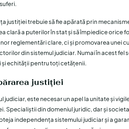
suferi.
ța justiției trebuie să fie apărată prin mecanism
a clară a puterilor în stat și să împiedice orice 
nor reglementări clare, ci și promovarea unei cul
 actorilor din sistemul judiciar. Numai în acest fel
și echității pentru toți cetățenii.
părarea justiției
 judiciar, este necesar un apel la unitate și vigil
i. Specialiștii din domeniul juridic, dar și societa
teja independența sistemului judiciar și a gara