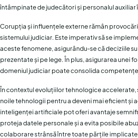
întâmpinate de judecători și personalul auxiliar î
Corupția și influențele externe rămân provocări
sistemului judiciar. Este imperativ să se impl
aceste fenomene, asigurându-se că deciziile sun
prezentate și pe lege. În plus, asigurarea unei fo
domeniul judiciar poate consolida competențele 
În contextul evoluțiilor tehnologice accelerate, 
noile tehnologii pentru a deveni mai eficient și a
inteligenței artificiale pot oferi avantaje semni
proteja datele personale și a evita posibile abu
colaborare strânsă între toate părțile implicate î