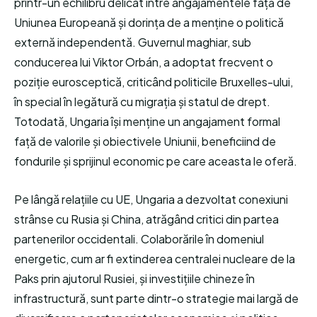
printr-un echilibru delicat între angajamentele față de
Uniunea Europeană și dorința de a menține o politică
externă independentă. Guvernul maghiar, sub
conducerea lui Viktor Orbán, a adoptat frecvent o
poziție eurosceptică, criticând politicile Bruxelles-ului,
în special în legătură cu migrația și statul de drept.
Totodată, Ungaria își menține un angajament formal
față de valorile și obiectivele Uniunii, beneficiind de
fondurile și sprijinul economic pe care aceasta le oferă.
Pe lângă relațiile cu UE, Ungaria a dezvoltat conexiuni
strânse cu Rusia și China, atrăgând critici din partea
partenerilor occidentali. Colaborările în domeniul
energetic, cum ar fi extinderea centralei nucleare de la
Paks prin ajutorul Rusiei, și investițiile chineze în
infrastructură, sunt parte dintr-o strategie mai largă de