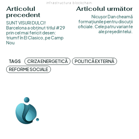
infrastructura blockchain.
Articolul
Articolul următor
precedent
Nicușor Dan cheamă
formațiunile pentru discuții
SUNT VISURI DULCI!
oficiale. Cele patru variante
Barcelona a obținut titlul #29
ale președintelui.
prin cel mai fericit desen:
triumf în El Clasico, pe Camp
Nou
TAGS
CRIZA ENERGETICĂ
POLITICĂ EXTERNĂ
REFORME SOCIALE