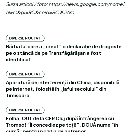
Sursa articol / foto: https://news.google.com/home?
hl=ro&gl=RO&ceid=RO%3Aro
DIVERSE NOUTATI
Bărbatul care a „creat” o declarație de dragoste
pe o stâncă de pe Transfăgărășan a fost
identificat.
DIVERSE NOUTATI
Aparatură de interferență din China, disponibilă
pe internet, folosită în „jaful secolului” din
Timișoara
DIVERSE NOUTATI
Folha, OUT de la CFR Cluj după înfrângerea cu
Tromso! ”Îi concediez pe toți!”. DOUĂ nume ”în
cursă” pentru poziția de antrenor