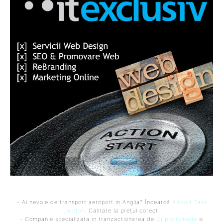
- Ai nevoie de transport aeroport in Anglia? Încearcă
Airport Taxi
London
. Calitate la prețul corect.
- Companie specializata in tranzactionarea de
Criptomonede
si