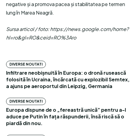
negative și a promova pacea și stabilitatea pe termen
lung în Marea Neagră.
Sursa articol / foto: https://news.google.com/home?
hl=ro&gl=RO&ceid=RO%3Aro
DIVERSE NOUTATI
Infiltrare neobișnuită în Europa: o dronă rusească
folosită în Ucraina, încărcată cu explozibil Semtex,
a ajuns pe aeroportul din Leipzig, Germania
DIVERSE NOUTATI
Europa dispune de o „fereastră unică” pentru a-l
aduce pe Putin în fața răspunderii, însă riscă să o
piardă din nou.