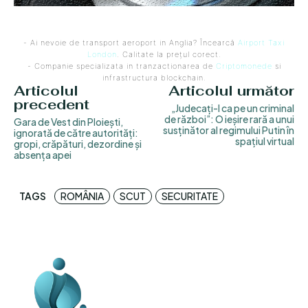
- Ai nevoie de transport aeroport in Anglia? Încearcă
Airport Taxi
London
. Calitate la prețul corect.
- Companie specializata in tranzactionarea de
Criptomonede
si
infrastructura blockchain.
Articolul
Articolul următor
precedent
„Judecați-l ca pe un criminal
de război”: O ieșire rară a unui
Gara de Vest din Ploiești,
susținător al regimului Putin în
ignorată de către autorități:
spațiul virtual
gropi, crăpături, dezordine și
absența apei
TAGS
ROMÂNIA
SCUT
SECURITATE