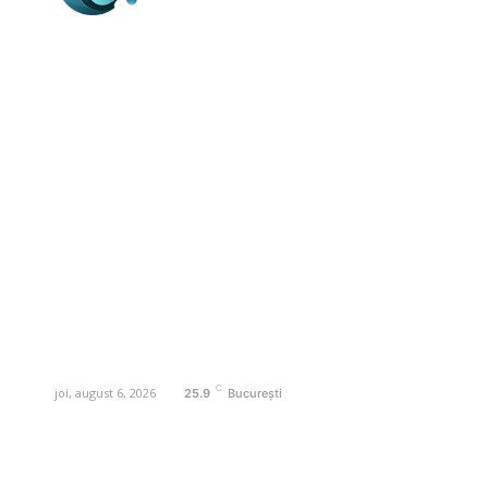
Business-edu.ro un site de știri / blog de
noutăți, dedicat diseminării de informații
și actualități. Acesta oferă articole,
reportaje și analize pe teme diverse, de
la evenimente curente la subiecte
specifice de interes. Este un spațiu
digital pentru informare și educație.
Contactati-ne oricand la adresa:
contact@business-edu.ro
C
joi, august 6, 2026
25.9
București
Contact www.business-edu.ro