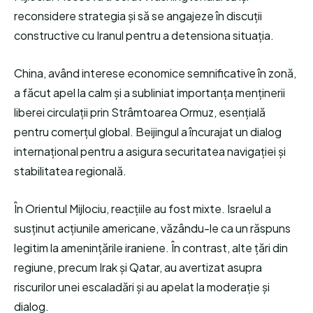
reconsidere strategia și să se angajeze în discuții
constructive cu Iranul pentru a detensiona situația.
China, având interese economice semnificative în zonă,
a făcut apel la calm și a subliniat importanța menținerii
liberei circulații prin Strâmtoarea Ormuz, esențială
pentru comerțul global. Beijingul a încurajat un dialog
internațional pentru a asigura securitatea navigației și
stabilitatea regională.
În Orientul Mijlociu, reacțiile au fost mixte. Israelul a
susținut acțiunile americane, văzându-le ca un răspuns
legitim la amenințările iraniene. În contrast, alte țări din
regiune, precum Irak și Qatar, au avertizat asupra
riscurilor unei escaladări și au apelat la moderație și
dialog.