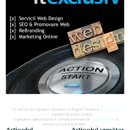
- Ai nevoie de transport aeroport in Anglia? Încearcă
Airport Taxi
London
. Calitate la prețul corect.
- Companie specializata in tranzactionarea de
Criptomonede
si
infrastructura blockchain.
Articolul
Articolul următor