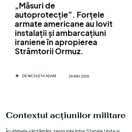
„Măsuri de
autoprotecție”. Forțele
armate americane au lovit
instalații și ambarcațiuni
iraniene în apropierea
Strâmtorii Ormuz.
DE
NICOLETA ADAM
26 MAI 2026
Contextul acțiunilor militare
În ultimele săptămâni, tensiunile între Statele Unite și