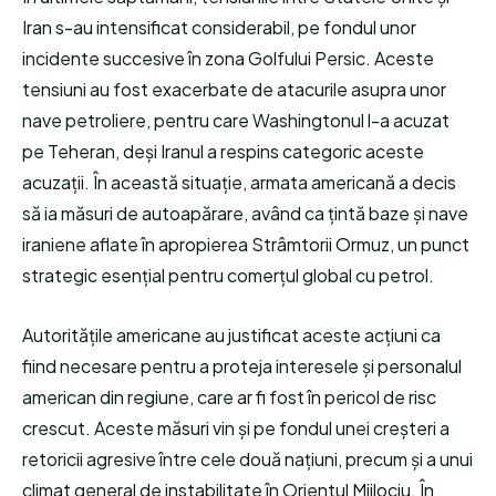
Iran s-au intensificat considerabil, pe fondul unor
incidente succesive în zona Golfului Persic. Aceste
tensiuni au fost exacerbate de atacurile asupra unor
nave petroliere, pentru care Washingtonul l-a acuzat
pe Teheran, deși Iranul a respins categoric aceste
acuzații. În această situație, armata americană a decis
să ia măsuri de autoapărare, având ca țintă baze și nave
iraniene aflate în apropierea Strâmtorii Ormuz, un punct
strategic esențial pentru comerțul global cu petrol.
Autoritățile americane au justificat aceste acțiuni ca
fiind necesare pentru a proteja interesele și personalul
american din regiune, care ar fi fost în pericol de risc
crescut. Aceste măsuri vin și pe fondul unei creșteri a
retoricii agresive între cele două națiuni, precum și a unui
climat general de instabilitate în Orientul Mijlociu. În