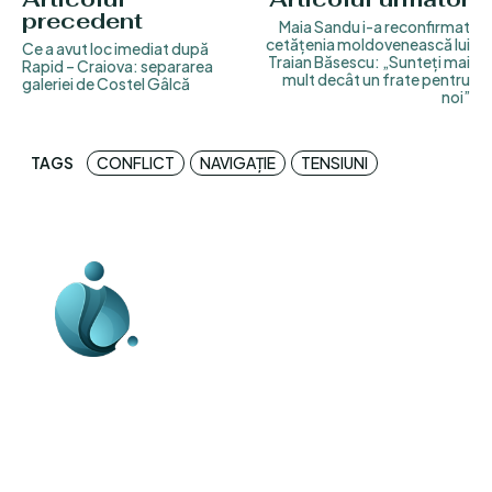
precedent
Maia Sandu i-a reconfirmat
cetățenia moldovenească lui
Ce a avut loc imediat după
Traian Băsescu: „Sunteți mai
Rapid – Craiova: separarea
mult decât un frate pentru
galeriei de Costel Gâlcă
noi”
TAGS
CONFLICT
NAVIGAȚIE
TENSIUNI
Business-edu.ro un site de știri / blog de