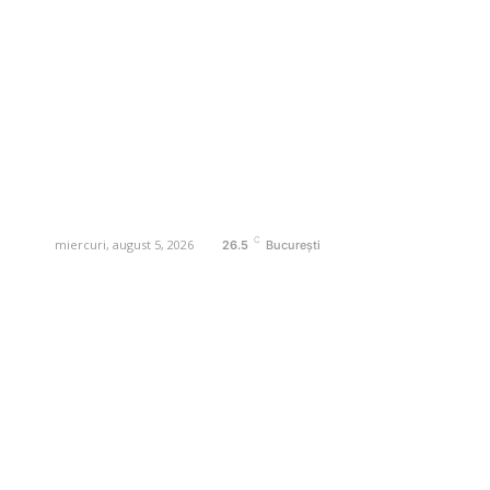
noutăți, dedicat diseminării de informații
și actualități. Acesta oferă articole,
reportaje și analize pe teme diverse, de
la evenimente curente la subiecte
specifice de interes. Este un spațiu
digital pentru informare și educație.
Contactati-ne oricand la adresa:
contact@business-edu.ro
C
miercuri, august 5, 2026
26.5
București
Contact www.business-edu.ro
Politica de cookies (GDPR)
Politică de confidențialitate
Diverse Noutati
Afaceri si Industrii