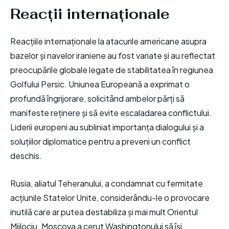
Reacții internaționale
Reacțiile internaționale la atacurile americane asupra
bazelor și navelor iraniene au fost variate și au reflectat
preocupările globale legate de stabilitatea în regiunea
Golfului Persic. Uniunea Europeană a exprimat o
profundă îngrijorare, solicitând ambelor părți să
manifeste reținere și să evite escaladarea conflictului.
Liderii europeni au subliniat importanța dialogului și a
soluțiilor diplomatice pentru a preveni un conflict
deschis.
Rusia, aliatul Teheranului, a condamnat cu fermitate
acțiunile Statelor Unite, considerându-le o provocare
inutilă care ar putea destabiliza și mai mult Orientul
Mijlociu. Moscova a cerut Washingtonului să își