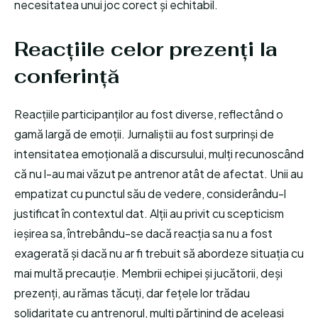
necesitatea unui joc corect și echitabil.
Reacțiile celor prezenți la
conferință
Reacțiile participanților au fost diverse, reflectând o
gamă largă de emoții. Jurnaliștii au fost surprinși de
intensitatea emoțională a discursului, mulți recunoscând
că nu l-au mai văzut pe antrenor atât de afectat. Unii au
empatizat cu punctul său de vedere, considerându-l
justificat în contextul dat. Alții au privit cu scepticism
ieșirea sa, întrebându-se dacă reacția sa nu a fost
exagerată și dacă nu ar fi trebuit să abordeze situația cu
mai multă precauție. Membrii echipei și jucătorii, deși
prezenți, au rămas tăcuți, dar fețele lor trădau
solidaritate cu antrenorul, mulți părtinind de aceleași