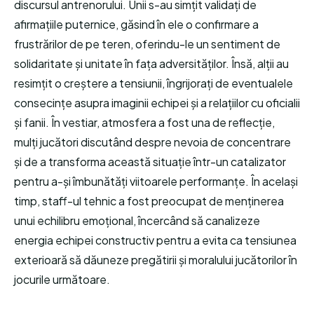
discursul antrenorului. Unii s-au simțit validați de
afirmațiile puternice, găsind în ele o confirmare a
frustrărilor de pe teren, oferindu-le un sentiment de
solidaritate și unitate în fața adversităților. Însă, alții au
resimțit o creștere a tensiunii, îngrijorați de eventualele
consecințe asupra imaginii echipei și a relațiilor cu oficialii
și fanii. În vestiar, atmosfera a fost una de reflecție,
mulți jucători discutând despre nevoia de concentrare
și de a transforma această situație într-un catalizator
pentru a-și îmbunătăți viitoarele performanțe. În același
timp, staff-ul tehnic a fost preocupat de menținerea
unui echilibru emoțional, încercând să canalizeze
energia echipei constructiv pentru a evita ca tensiunea
exterioară să dăuneze pregătirii și moralului jucătorilor în
jocurile următoare.