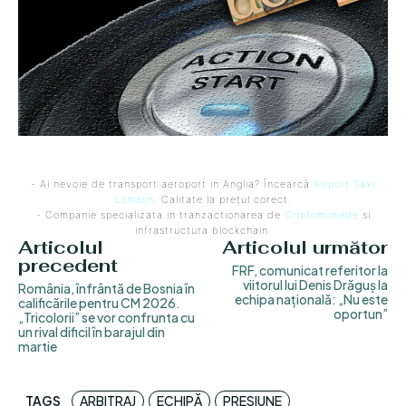
- Ai nevoie de transport aeroport in Anglia? Încearcă
Airport Taxi
London
. Calitate la prețul corect.
- Companie specializata in tranzactionarea de
Criptomonede
si
infrastructura blockchain.
Articolul
Articolul următor
precedent
FRF, comunicat referitor la
viitorul lui Denis Drăguș la
România, înfrântă de Bosnia în
echipa națională: „Nu este
calificările pentru CM 2026.
oportun”
„Tricolorii” se vor confrunta cu
un rival dificil în barajul din
martie
TAGS
ARBITRAJ
ECHIPĂ
PRESIUNE