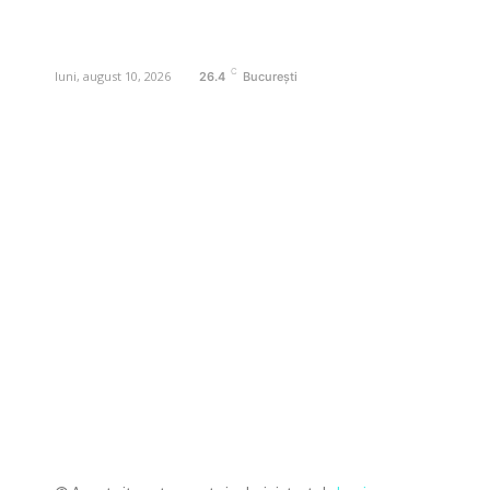
Contactati-ne oricand la adresa:
contact@business-edu.ro
C
luni, august 10, 2026
26.4
București
Contact www.business-edu.ro
Politica de cookies (GDPR)
Politică de confidențialitate
Diverse Noutati
Afaceri si Industrii
Sanatate / Hobby
Auto
Relaxare si timp liber
Home & Deco