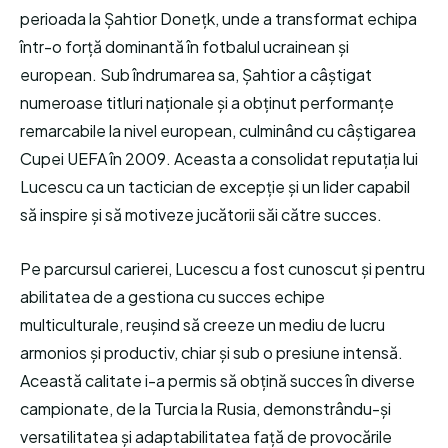
perioada la Șahtior Donețk, unde a transformat echipa
într-o forță dominantă în fotbalul ucrainean și
european. Sub îndrumarea sa, Șahtior a câștigat
numeroase titluri naționale și a obținut performanțe
remarcabile la nivel european, culminând cu câștigarea
Cupei UEFA în 2009. Aceasta a consolidat reputația lui
Lucescu ca un tactician de excepție și un lider capabil
să inspire și să motiveze jucătorii săi către succes.
Pe parcursul carierei, Lucescu a fost cunoscut și pentru
abilitatea de a gestiona cu succes echipe
multiculturale, reușind să creeze un mediu de lucru
armonios și productiv, chiar și sub o presiune intensă.
Această calitate i-a permis să obțină succes în diverse
campionate, de la Turcia la Rusia, demonstrându-și
versatilitatea și adaptabilitatea față de provocările