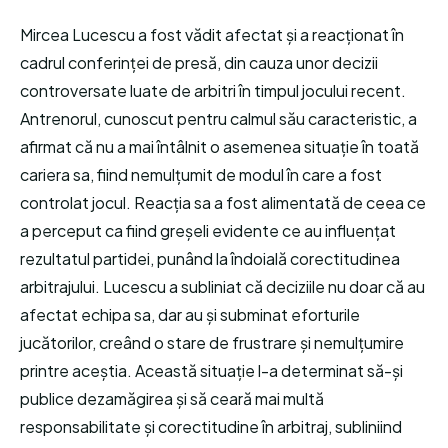
Mircea Lucescu a fost vădit afectat și a reacționat în
cadrul conferinței de presă, din cauza unor decizii
controversate luate de arbitri în timpul jocului recent.
Antrenorul, cunoscut pentru calmul său caracteristic, a
afirmat că nu a mai întâlnit o asemenea situație în toată
cariera sa, fiind nemulțumit de modul în care a fost
controlat jocul. Reacția sa a fost alimentată de ceea ce
a perceput ca fiind greșeli evidente ce au influențat
rezultatul partidei, punând la îndoială corectitudinea
arbitrajului. Lucescu a subliniat că deciziile nu doar că au
afectat echipa sa, dar au și subminat eforturile
jucătorilor, creând o stare de frustrare și nemulțumire
printre aceștia. Această situație l-a determinat să-și
publice dezamăgirea și să ceară mai multă
responsabilitate și corectitudine în arbitraj, subliniind