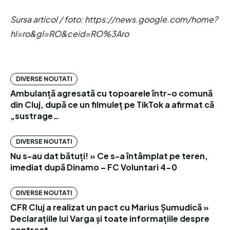
Sursa articol / foto: https://news.google.com/home?
hl=ro&gl=RO&ceid=RO%3Aro
DIVERSE NOUTATI
Ambulanță agresată cu topoarele într-o comună
din Cluj, după ce un filmuleț pe TikTok a afirmat că
„sustrage…
DIVERSE NOUTATI
Nu s-au dat bătuți! » Ce s-a întâmplat pe teren,
imediat după Dinamo – FC Voluntari 4-0
DIVERSE NOUTATI
CFR Cluj a realizat un pact cu Marius Șumudică »
Declarațiile lui Varga și toate informațiile despre
contract