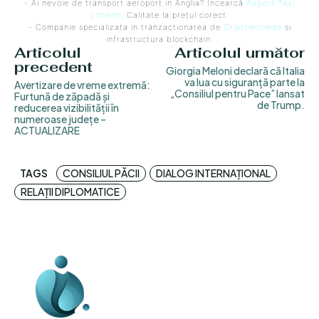
- Ai nevoie de transport aeroport in Anglia? Încearcă
Airport Taxi
London
. Calitate la prețul corect.
- Companie specializata in tranzactionarea de
Criptomonede
si
infrastructura blockchain.
Articolul
Articolul următor
precedent
Giorgia Meloni declară că Italia
va lua cu siguranță parte la
Avertizare de vreme extremă:
„Consiliul pentru Pace” lansat
Furtună de zăpadă și
de Trump.
reducerea vizibilității în
numeroase județe –
ACTUALIZARE
TAGS
CONSILIUL PĂCII
DIALOG INTERNAȚIONAL
RELAȚII DIPLOMATICE