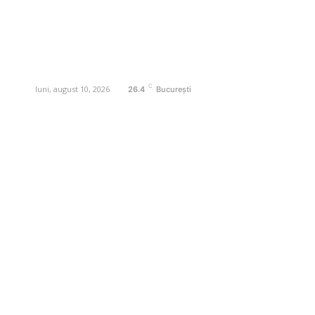
specifice de interes. Este un spațiu
digital pentru informare și educație.
Contactati-ne oricand la adresa:
contact@business-edu.ro
C
luni, august 10, 2026
26.4
București
Contact www.business-edu.ro
Politica de cookies (GDPR)
Politică de confidențialitate
Diverse Noutati
Afaceri si Industrii
Sanatate / Hobby
Auto
Relaxare si timp liber