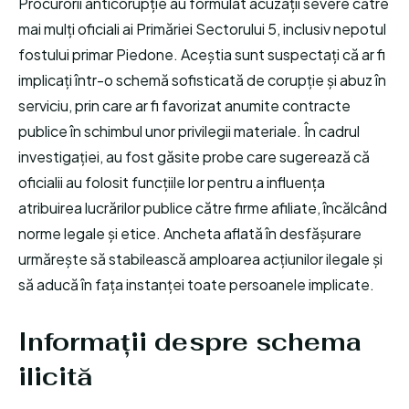
Procurorii anticorupție au formulat acuzații severe către
mai mulți oficiali ai Primăriei Sectorului 5, inclusiv nepotul
fostului primar Piedone. Aceștia sunt suspectați că ar fi
implicați într-o schemă sofisticată de corupție și abuz în
serviciu, prin care ar fi favorizat anumite contracte
publice în schimbul unor privilegii materiale. În cadrul
investigației, au fost găsite probe care sugerează că
oficialii au folosit funcțiile lor pentru a influența
atribuirea lucrărilor publice către firme afiliate, încălcând
norme legale și etice. Ancheta aflată în desfășurare
urmărește să stabilească amploarea acțiunilor ilegale și
să aducă în fața instanței toate persoanele implicate.
Informații despre schema
ilicită