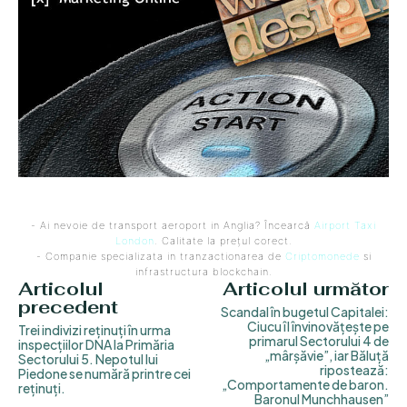
- Ai nevoie de transport aeroport in Anglia? Încearcă
Airport Taxi
London
. Calitate la prețul corect.
- Companie specializata in tranzactionarea de
Criptomonede
si
infrastructura blockchain.
Articolul
Articolul următor
precedent
Scandal în bugetul Capitalei:
Ciucu îl învinovățește pe
Trei indivizi reținuți în urma
primarul Sectorului 4 de
inspecțiilor DNA la Primăria
„mârșăvie”, iar Băluță
Sectorului 5. Nepotul lui
ripostează:
Piedone se numără printre cei
„Comportamente de baron.
reținuți.
Baronul Munchhausen”