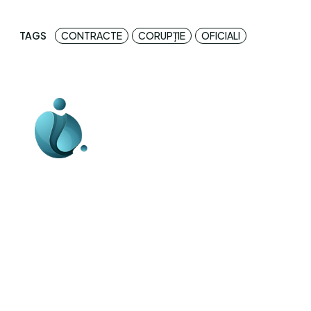
TAGS
CONTRACTE
CORUPȚIE
OFICIALI
Business-edu.ro un site de știri / blog de
noutăți, dedicat diseminării de informații
și actualități. Acesta oferă articole,
reportaje și analize pe teme diverse, de
la evenimente curente la subiecte