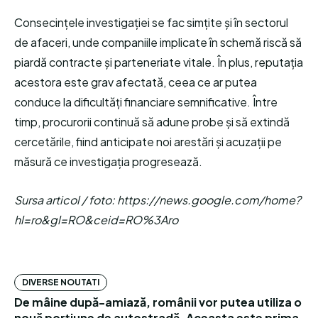
Consecințele investigației se fac simțite și în sectorul
de afaceri, unde companiile implicate în schemă riscă să
piardă contracte și parteneriate vitale. În plus, reputația
acestora este grav afectată, ceea ce ar putea
conduce la dificultăți financiare semnificative. Între
timp, procurorii continuă să adune probe și să extindă
cercetările, fiind anticipate noi arestări și acuzații pe
măsură ce investigația progresează.
Sursa articol / foto: https://news.google.com/home?
hl=ro&gl=RO&ceid=RO%3Aro
DIVERSE NOUTATI
De mâine după-amiază, românii vor putea utiliza o
nouă porțiune de autostradă. Aceasta este prima