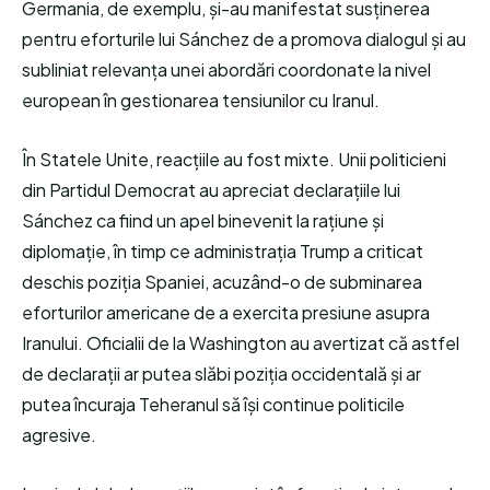
Germania, de exemplu, și-au manifestat susținerea
pentru eforturile lui Sánchez de a promova dialogul și au
subliniat relevanța unei abordări coordonate la nivel
european în gestionarea tensiunilor cu Iranul.
În Statele Unite, reacțiile au fost mixte. Unii politicieni
din Partidul Democrat au apreciat declarațiile lui
Sánchez ca fiind un apel binevenit la rațiune și
diplomație, în timp ce administrația Trump a criticat
deschis poziția Spaniei, acuzând-o de subminarea
eforturilor americane de a exercita presiune asupra
Iranului. Oficialii de la Washington au avertizat că astfel
de declarații ar putea slăbi poziția occidentală și ar
putea încuraja Teheranul să își continue politicile
agresive.