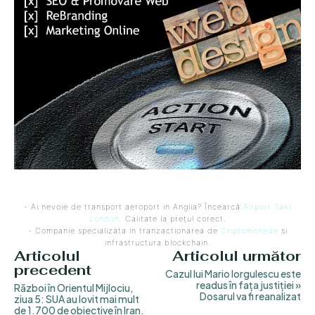
- Ai nevoie de transport aeroport in Anglia? Încearcă
Airport Taxi
London
. Calitate la prețul corect.
- Companie specializata in tranzactionarea de
Criptomonede
si
infrastructura blockchain.
Articolul
Articolul următor
precedent
Cazul lui Mario Iorgulescu este
readus în fața justiției »
Război în Orientul Mijlociu,
Dosarul va fi reanalizat
ziua 5: SUA au lovit mai mult
de 1.700 de obiective în Iran.