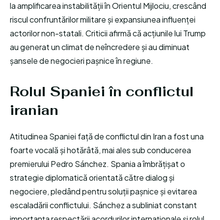
la amplificarea instabilității în Orientul Mijlociu, crescând
riscul confruntărilor militare și expansiunea influenței
actorilor non-statali. Criticii afirmă că acțiunile lui Trump
au generat un climat de neîncredere și au diminuat
șansele de negocieri pașnice în regiune.
Rolul Spaniei în conflictul
iranian
Atitudinea Spaniei față de conflictul din Iran a fost una
foarte vocală și hotărâtă, mai ales sub conducerea
premierului Pedro Sánchez. Spania a îmbrățișat o
strategie diplomatică orientată către dialog și
negociere, pledând pentru soluții pașnice și evitarea
escaladării conflictului. Sánchez a subliniat constant
importanța respectării acordurilor internaționale și rolul