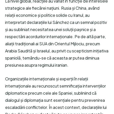
La nivel global, reacțiile au variat în funcție de interesele
strategice ale fiecărei națiuni. Rusia și China, având
relații economice și politice solide cu Iranul, au
interpretat declarațiile lui Sánchez ca un semnal pozitiv
și au subliniat necesitatea unei soluții pașnice și a
respectării acordurilor internaționale. Pe de altă parte,
aliații tradiționali ai SUA din Orientul Mijlociu, precum
Arabia Saudită și Israelul, au privit cu scepticism inițiativa
spaniolă, temându-se că aceasta ar putea diminua
presiunea asupra regimului iranian.
Organizațiile internaționale și experții în relații
internaționale au recunoscut semnificația intervențiilor
diplomatice precum cele ale Spaniei, subliniind că
dialogul și diplomația sunt esențiale pentru prevenirea
escaladării conflictelor. În acest context, declarațiile lui