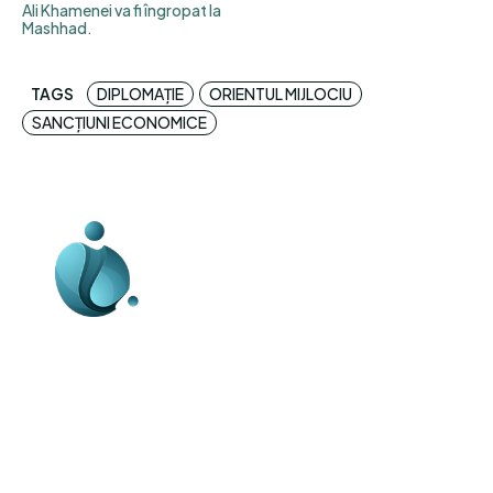
Ali Khamenei va fi îngropat la
Mashhad.
TAGS
DIPLOMAȚIE
ORIENTUL MIJLOCIU
SANCȚIUNI ECONOMICE
Business-edu.ro un site de știri / blog de
noutăți, dedicat diseminării de informații
și actualități. Acesta oferă articole,