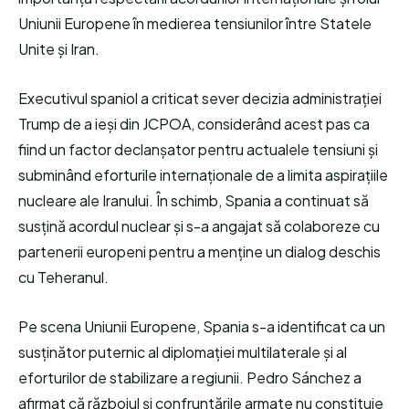
Uniunii Europene în medierea tensiunilor între Statele
Unite și Iran.
Executivul spaniol a criticat sever decizia administrației
Trump de a ieși din JCPOA, considerând acest pas ca
fiind un factor declanșator pentru actualele tensiuni și
subminând eforturile internaționale de a limita aspirațiile
nucleare ale Iranului. În schimb, Spania a continuat să
susțină acordul nuclear și s-a angajat să colaboreze cu
partenerii europeni pentru a menține un dialog deschis
cu Teheranul.
Pe scena Uniunii Europene, Spania s-a identificat ca un
susținător puternic al diplomației multilaterale și al
eforturilor de stabilizare a regiunii. Pedro Sánchez a
afirmat că războiul și confruntările armate nu constituie