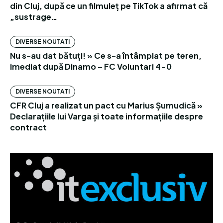
din Cluj, după ce un filmuleț pe TikTok a afirmat că
„sustrage…
DIVERSE NOUTATI
Nu s-au dat bătuți! » Ce s-a întâmplat pe teren,
imediat după Dinamo – FC Voluntari 4-0
DIVERSE NOUTATI
CFR Cluj a realizat un pact cu Marius Șumudică »
Declarațiile lui Varga și toate informațiile despre
contract