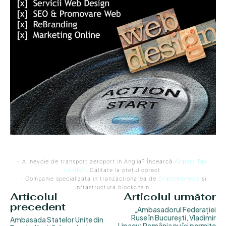
- Ai nevoie de transport aeroport in Anglia? Încearcă
Airport Taxi
London
. Calitate la prețul corect.
- Companie specializata in tranzactionarea de
Criptomonede
si
infrastructura blockchain.
Articolul
Articolul următor
precedent
„Ambasadorul Federației
Ruse în București, Vladimir
Ambasada Statelor Unite din
Lipaev: România nu își permite