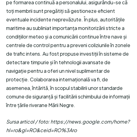
pe formarea continuă a personalului, asigurându-se că
toți membrii sunt pregătiți să gestioneze eficient
eventuale incidente neprevăzute. În plus, autoritățile
maritime au subliniat importanța monitorizării stricte a
condițiilor meteo și a comunicării continue între nave și
centrele de control pentru a preveni coliziunile în zonele
de trafic intens. Au fost propuse investiții în sisteme de
detectare timpurie și în tehnologii avansate de
navigație pentru a oferi un nivel suplimentar de
protecție. Colaborarea internațională va fi, de
asemenea, întărită, în scopul stabilirii unor standarde
comune de siguranță și facilitării schimbului de informații
între țările riverane Mării Negre.
Sursa articol / foto: https://news.google.com/home?
hl=ro&gl=RO&ceid=RO%3Aro