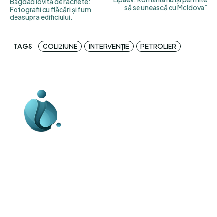
Bagdad lovită de rachete:
să se unească cu Moldova”
Fotografii cu flăcări și fum
deasupra edificiului.
TAGS
COLIZIUNE
INTERVENȚIE
PETROLIER
Business-edu.ro un site de știri / blog de
noutăți, dedicat diseminării de informații
și actualități. Acesta oferă articole,